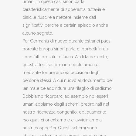
umani. In questi casi sinon parla
caratteristicamente di zooerastia, tuttavia e
difficile riuscire a mettere insieme dati
significativi perche e certain episodio anche
alcuno segreto.
Per Germania di nuovo durante estranei paesi
boreale Europa sinon parla di bordelli in cui
sono fatti prostituire fauna. Al di la del coito,
questi atti si trasformano ripetutamente
mediante torture ancora uccisioni degli
persone stessi. A cui nuovo al documento per
l’animale c’e addirittura una ritaglio di sadismo.
Dobbiamo ricordarci ad esempio noi esseri
umani abbiamo degli schemi preordinati nel
nostro ricchezza congenito, obliquamente
rso quali ci orientiamo e ci avviciniamo ai
nostri cospecifici. Questi schemi sono
chiamati sistemi motivazionali ancora sono