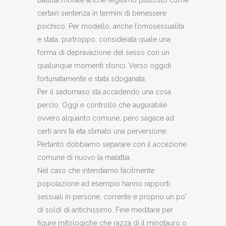
battuta morale anche legittimo piuttosto come
certain sentenza in termini di benessere
psichico. Per modello, anche l’omosessualita
e stata, purtroppo, considerata quale una
forma di depravazione del sesso con un
qualunque momenti storici. Verso oggidi
fortunatamente e stata sdoganata.
Per il sadomaso sta accadendo una cosa
percio. Oggi e controllo che augurabile
ovvero alquanto comune, pero sagace ad
certi anni fa eta stimato una perversione.
Pertanto dobbiamo separare con il accezione
comune di nuovo la malattia.
Nel caso che intendiamo facilmente
popolazione ad esempio hanno rapporti
sessuali in persone, corrente e proprio un po’
di soldi di antichissimo. Fine meditare per
figure mitologiche che razza di il minotauro o