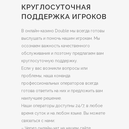
КРУГЛОСУТОЧНАЯ
ПОДДЕРЖКА ИГРОКОВ
В онлайн-казино Double мы всегда готовы
выслушать и помочь нашим игрокам. Мы
осознаем важность качественного
обслуживания и поэтому предлагаем вам
круглосуточную поддержку.
Если у вас возникли вопросы или
проблемы, наша команда
профессиональных операторов всегда
готова ответить на них и предложить вам
наилучшее решение.
Наши операторы доступны 24/7, в любое
время суток и на любом языке. Вы можете
связаться с нами:
– Через онлайн-чат на нашем сайте,