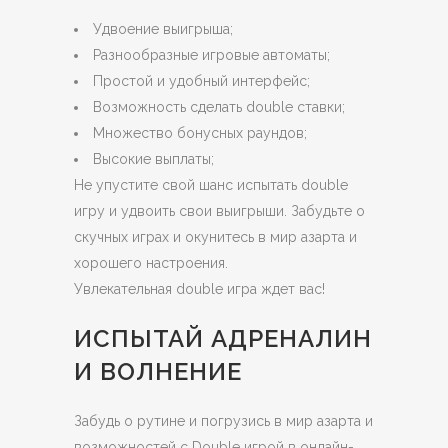
Удвоение выигрыша;
Разнообразные игровые автоматы;
Простой и удобный интерфейс;
Возможность сделать double ставки;
Множество бонусных раундов;
Высокие выплаты;
Не упустите свой шанс испытать double
игру и удвоить свои выигрыши. Забудьте о
скучных играх и окунитесь в мир азарта и
хорошего настроения.
Увлекательная double игра ждет вас!
ИСПЫТАЙ АДРЕНАЛИН
И ВОЛНЕНИЕ
Забудь о рутине и погрузись в мир азарта и
возможностей с Double игрой в онлайн-