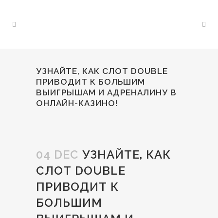
УЗНАЙТЕ, КАК СЛОТ DOUBLE
ПРИВОДИТ К БОЛЬШИМ
ВЫИГРЫШАМ И АДРЕНАЛИНУ В
ОНЛАЙН-КАЗИНО!
04 DEC
УЗНАЙТЕ, КАК
СЛОТ DOUBLE
ПРИВОДИТ К
БОЛЬШИМ