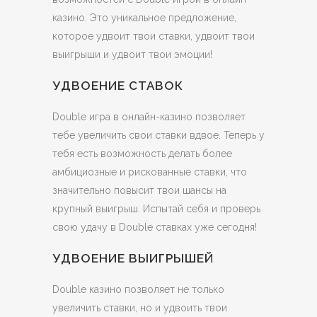
казино. Это уникальное предложение,
которое удвоит твои ставки, удвоит твои
выигрыши и удвоит твои эмоции!
УДВОЕНИЕ СТАВОК
Double игра в онлайн-казино позволяет
тебе увеличить свои ставки вдвое. Теперь у
тебя есть возможность делать более
амбициозные и рискованные ставки, что
значительно повысит твои шансы на
крупный выигрыш. Испытай себя и проверь
свою удачу в Double ставках уже сегодня!
УДВОЕНИЕ ВЫИГРЫШЕЙ
Double казино позволяет не только
увеличить ставки, но и удвоить твои