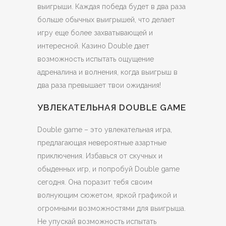
выигрыши. Каждая победа будет в два раза
больше обычных выигрышей, что делает
игру еще более захватывающей и
интересной. Казино Double дает
возможность испытать ощущение
адреналина и волнения, когда выигрыш в
два раза превышает твои ожидания!
УВЛЕКАТЕЛЬНАЯ DOUBLE GAME
Double game – это увлекательная игра,
предлагающая невероятные азартные
приключения. Избавься от скучных и
обыденных игр, и попробуй Double game
сегодня. Она поразит тебя своим
волнующим сюжетом, яркой графикой и
огромными возможностями для выигрыша.
Не упускай возможность испытать