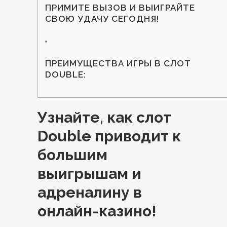
ПРИМИТЕ ВЫЗОВ И ВЫИГРАЙТЕ
СВОЮ УДАЧУ СЕГОДНЯ!
ПРЕИМУЩЕСТВА ИГРЫ В СЛОТ
DOUBLE:
Узнайте, как слот
Double приводит к
большим
выигрышам и
адреналину в
онлайн-казино!