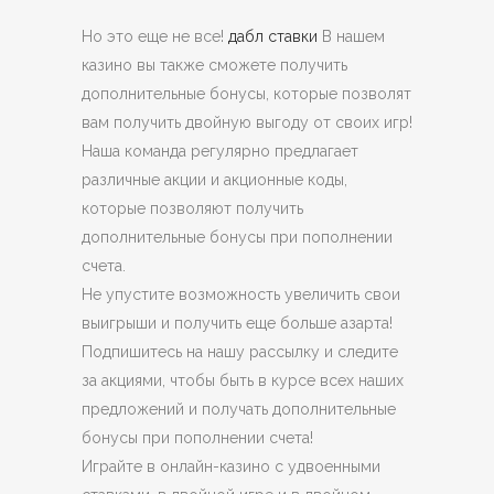
Но это еще не все!
дабл ставки
В нашем
казино вы также сможете получить
дополнительные бонусы, которые позволят
вам получить двойную выгоду от своих игр!
Наша команда регулярно предлагает
различные акции и акционные коды,
которые позволяют получить
дополнительные бонусы при пополнении
счета.
Не упустите возможность увеличить свои
выигрыши и получить еще больше азарта!
Подпишитесь на нашу рассылку и следите
за акциями, чтобы быть в курсе всех наших
предложений и получать дополнительные
бонусы при пополнении счета!
Играйте в онлайн-казино с удвоенными