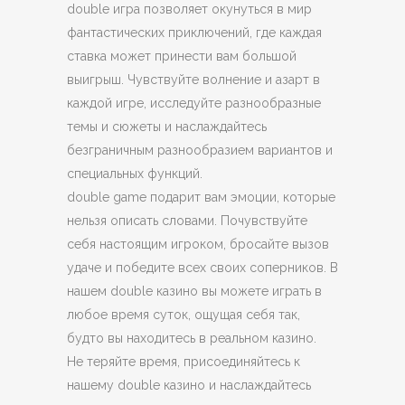
double игра позволяет окунуться в мир
фантастических приключений, где каждая
ставка может принести вам большой
выигрыш. Чувствуйте волнение и азарт в
каждой игре, исследуйте разнообразные
темы и сюжеты и наслаждайтесь
безграничным разнообразием вариантов и
специальных функций.
double game подарит вам эмоции, которые
нельзя описать словами. Почувствуйте
себя настоящим игроком, бросайте вызов
удаче и победите всех своих соперников. В
нашем double казино вы можете играть в
любое время суток, ощущая себя так,
будто вы находитесь в реальном казино.
Не теряйте время, присоединяйтесь к
нашему double казино и наслаждайтесь