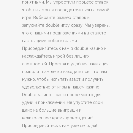
понятными. Мы упростили процесс ставок,
чтобы вы могли сосредоточиться на самой
игре. Выбирайте размер ставок и
запускайте double игру сразу. Мы уверены,
что с нашими предложениями вы станете
настоящими победителями.
Присоединяйтесь к нам в double казино и
наслаждайтесь игрой без лишних
сложностей. Простая и удобная навигация
позволит вам легко находить все, что вам
нужно, чтобы испытать азарт и получить
удовольствие от игры в нашем казино.
Double казино – ваше новое место для
удачи и приключений! Не упустите свой
шанс на большие выигрыши и
великолепное времяпровождение!
Присоединяйтесь к нам уже сегодня!