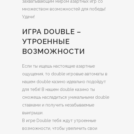
захватывающим миром азартных игр со
множеством возможностей для победы!
Удачи!
ИГРА DOUBLE –
УТРОЕННЫЕ
ВОЗМОЖНОСТИ
Если ты ищешь настоящие азартные
ощущения, то double игровые автоматы в
нашем double казино идеально подойдут
для тебя! В нашем double казино ты
сможешь насладиться уникальными double
ставками и получить незабываемые
выигрыши.
В игре Double тебя ждут утроенные
возможности, чтобы увеличить свои