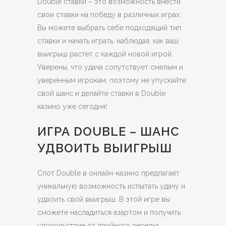
Double ставки – это возможность внести
свои ставки на победу в различных играх.
Вы можете выбрать себе подходящий тип
ставки и начать играть, наблюдая, как ваш
выигрыш растет с каждой новой игрой.
Уверены, что удача сопутствует смелым и
уверенным игрокам, поэтому не упускайте
свой шанс и делайте ставки в Double
казино уже сегодня!
ИГРА DOUBLE – ШАНС
УДВОИТЬ ВЫИГРЫШ
Слот Double в онлайн-казино предлагает
уникальную возможность испытать удачу и
удвоить свой выигрыш. В этой игре вы
сможете насладиться азартом и получить
удовольствие от двойного веселья.