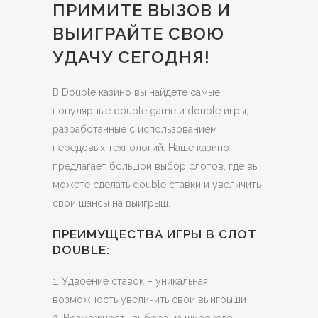
ПРИМИТЕ ВЫЗОВ И
ВЫИГРАЙТЕ СВОЮ
УДАЧУ СЕГОДНЯ!
В Double казино вы найдете самые
популярные double game и double игры,
разработанные с использованием
передовых технологий. Наше казино
предлагает большой выбор слотов, где вы
можете сделать double ставки и увеличить
свои шансы на выигрыш.
ПРЕИМУЩЕСТВА ИГРЫ В СЛОТ
DOUBLE:
1. Удвоение ставок – уникальная
возможность увеличить свои выигрыши