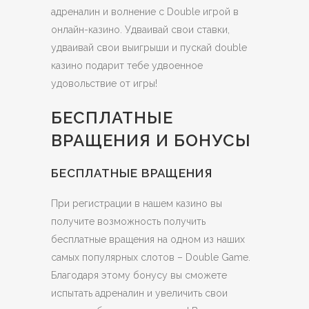
адреналин и волнение с Double игрой в
онлайн-казино. Удваивай свои ставки,
удваивай свои выигрыши и пускай double
казино подарит тебе удвоенное
удовольствие от игры!
БЕСПЛАТНЫЕ
ВРАЩЕНИЯ И БОНУСЫ
БЕСПЛАТНЫЕ ВРАЩЕНИЯ
При регистрации в нашем казино вы
получите возможность получить
бесплатные вращения на одном из наших
самых популярных слотов – Double Game.
Благодаря этому бонусу вы сможете
испытать адреналин и увеличить свои