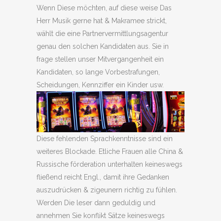
Wenn Diese möchten, auf diese weise Das
Herr Musik gerne hat & Makramee strickt,
wählt die eine Partnervermittlungsagentur
genau den solchen Kandidaten aus. Sie in
frage stellen unser Mitvergangenheit ein
Kandidaten, so lange Vorbestrafungen,
Scheidungen, Kennziffer ein Kinder usw.
Diese fehlenden Sprachkenntnisse sind ein
weiteres Blockade. Etliche Frauen alle China &
Russische förderation unterhalten keineswegs
fließend reicht Engl., damit ihre Gedanken
auszudrücken & zigeunern richtig zu fühlen.
Werden Die leser dann geduldig und
annehmen Sie konflikt Sätze keineswegs