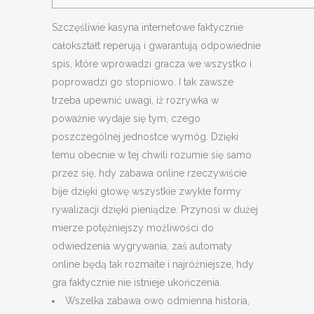
Szczęśliwie kasyna internetowe faktycznie
całokształt reperują i gwarantują odpowiednie
spis, które wprowadzi gracza we wszystko i
poprowadzi go stopniowo. I tak zawsze
trzeba upewnić uwagi, iż rozrywka w
poważnie wydaje się tym, czego
poszczególnej jednostce wymóg. Dzięki
temu obecnie w tej chwili rozumie się samo
przez się, hdy zabawa online rzeczywiście
bije dzięki głowę wszystkie zwykłe formy
rywalizacji dzięki pieniądze.
Przynosi w dużej
mierze potężniejszy możliwości do
odwiedzenia wygrywania, zaś automaty
online będą tak rozmaite i najróżniejsze, hdy
gra faktycznie nie istnieje ukończenia.
Wszelka zabawa owo odmienna historia,