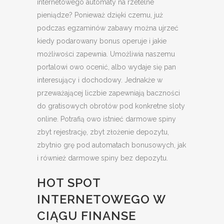
internetowego automaty na rzetelne
pieniądze? Ponieważ dzięki czemu, już
podczas egzaminów zabawy można ujrzeć
kiedy podarowany bonus operuje i jakie
możliwości zapewnia. Umożliwia naszemu
portalowi owo ocenić, albo wydaje się pan
interesujący i dochodowy. Jednakże w
przeważającej liczbie zapewniają baczności
do gratisowych obrotów pod konkretne sloty
online. Potrafią owo istnieć darmowe spiny
zbyt rejestrację, zbyt złożenie depozytu,
zbytnio grę pod automatach bonusowych, jak
i również darmowe spiny bez depozytu.
HOT SPOT
INTERNETOWEGO W
CIĄGU FINANSE