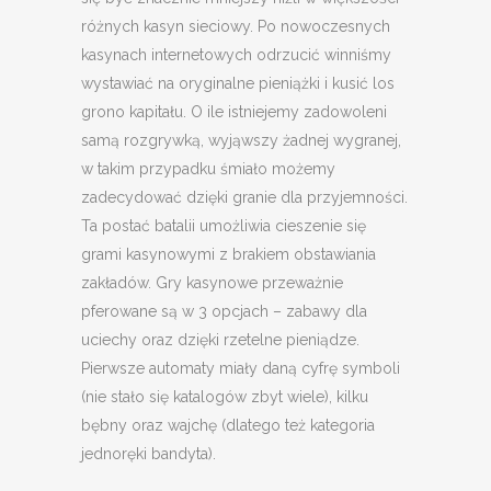
różnych kasyn sieciowy. Po nowoczesnych
kasynach internetowych odrzucić winniśmy
wystawiać na oryginalne pieniążki i kusić los
grono kapitału. O ile istniejemy zadowoleni
samą rozgrywką, wyjąwszy żadnej wygranej,
w takim przypadku śmiało możemy
zadecydować dzięki granie dla przyjemności.
Ta postać batalii umożliwia cieszenie się
grami kasynowymi z brakiem obstawiania
zakładów. Gry kasynowe przeważnie
pferowane są w 3 opcjach – zabawy dla
uciechy oraz dzięki rzetelne pieniądze.
Pierwsze automaty miały daną cyfrę symboli
(nie stało się katalogów zbyt wiele), kilku
bębny oraz wajchę (dlatego też kategoria
jednoręki bandyta).