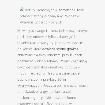
Na wstępie swego istnienia jednoręcy bandyci
posiadały oferować tylko zabawę jak i
również realizowany był przede wszystkim…
do kobiet, które
odwiedź stronę główną
znudzone męskimi randkami przy klubach
poszukiwały nieco zabawy. Pewne wyróżniają
baczności jednakże unikatową budową –
mogą mieć jednym linię, znacznie więcej
bębnów albo na przykład 20 linii
wygrywających. Poczytaj opinie o automatach
do odwiedzenia gry, postaw na coś
doskonałego – przykładowo rzekome
owocówki rodzaju Sizzling Hot, czy