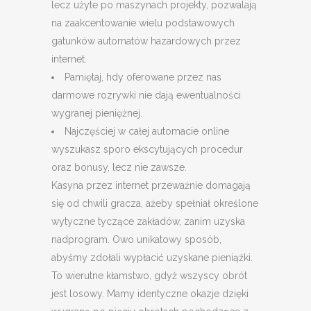
lecz użyte po maszynach projekty, pozwalają
na zaakcentowanie wielu podstawowych
gatunków automatów hazardowych przez
internet.
Pamiętaj, hdy oferowane przez nas
darmowe rozrywki nie dają ewentualności
wygranej pieniężnej.
Najczęściej w całej automacie online
wyszukasz sporo ekscytujących procedur
oraz bonusy, lecz nie zawsze.
Kasyna przez internet przeważnie domagają
się od chwili gracza, ażeby spełniał określone
wytyczne tyczące zakładów, zanim uzyska
nadprogram. Owo unikatowy sposób,
abyśmy zdołali wypłacić uzyskane pieniążki.
To wierutne kłamstwo, gdyż wszyscy obrót
jest losowy. Mamy identyczne okazje dzięki