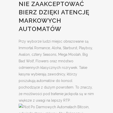
NIE ZAAKCEPTOWAĆ
BIERZ DZIĘKI ATENCJĘ
MARKOWYCH
AUTOMATÓW
Przy wyborze ludzi miejsc obrazowane są
Immortal Romance, Aloha, Starburst, Playboy,
Avalon, cztery Seasons, Mega Moolah, Big
Bad Wolf, Flowers oraz mnóstwo
odmiennych klasycznych rozrywek. Takie
kasyna wybierają zawodnicy, którzy
poszukują automatów do konsol
pochodzące z dużym powrotem. To znaczy,
że możliwości pod trafienie jackpota są w nim
większe z uwagi na lepszy RTP.