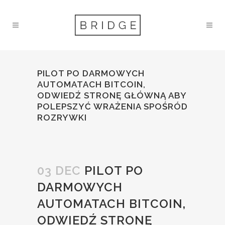
PILOT PO DARMOWYCH
AUTOMATACH BITCOIN,
ODWIEDŹ STRONĘ GŁÓWNĄ ABY
POLEPSZYĆ WRAŻENIA SPOŚRÓD
ROZRYWKI
03 DEC
PILOT PO
DARMOWYCH
AUTOMATACH BITCOIN,
ODWIEDŹ STRONĘ