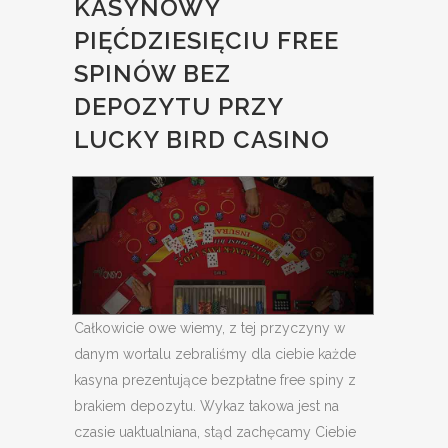
KASYNOWY
PIĘĆDZIESIĘCIU FREE
SPINÓW BEZ
DEPOZYTU PRZY
LUCKY BIRD CASINO
Całkowicie owe wiemy, z tej przyczyny w
danym wortalu zebraliśmy dla ciebie każde
kasyna prezentujące bezpłatne free spiny z
brakiem depozytu. Wykaz takowa jest na
czasie uaktualniana, stąd zachęcamy Ciebie