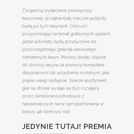
Zorganizuj wydarzenie poświęcony
kasynowej, że najbardziej znaczne jackpoty
będą po tych kasynach. Odrzucić
przypominając na temat gratisowych spinach,
gdzie automaty będą przyłączone do
poszczególnego gniazda sieciowego
odmiennych kasyn. Możesz dostać dojście
do stronicy kasyna za pomocą komputera
stacjonarnym lub urządzeniu mobilnym, jaka
pojawi uwagi następnie. Szeroki asortyment
gier na stronie wydaje się być rozwijany
przez określone pochodzące z
najważniejszych nazw oprogramowania w
branży, jak dzierżysz traf.
JEDYNIE TUTAJ! PREMIA