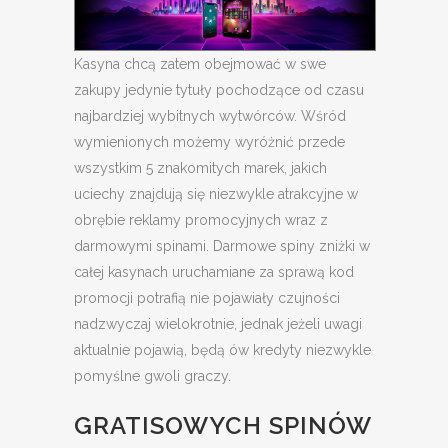
Kasyna chcą zatem obejmować w swe
zakupy jedynie tytuły pochodzące od czasu
najbardziej wybitnych wytwórców. Wśród
wymienionych możemy wyróżnić przede
wszystkim 5 znakomitych marek, jakich
uciechy znajdują się niezwykle atrakcyjne w
obrębie reklamy promocyjnych wraz z
darmowymi spinami. Darmowe spiny zniżki w
całej kasynach uruchamiane za sprawą kod
promocji potrafią nie pojawiały czujności
nadzwyczaj wielokrotnie, jednak jeżeli uwagi
aktualnie pojawią, będą ów kredyty niezwykle
pomyślne gwoli graczy.
GRATISOWYCH SPINÓW