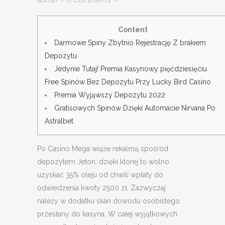
admin
0 Comments
Content
Darmowe Spiny Zbytnio Rejestrację Z brakiem
Depozytu
Jedynie Tutaj! Premia Kasynowy pięćdziesięciu
Free Spinów Bez Depozytu Przy Lucky Bird Casino
Premia Wyjąwszy Depozytu 2022
Gratisowych Spinów Dzięki Automacie Nirvana Po
Astralbet
Po Casino Mega wiąże rekalmą spośród
depozytem Jeton, dzięki której to wolno
uzyskać 35% oleju od chwili wpłaty do
odwiedzenia kwoty 2500 zł. Zazwyczaj
należy w dodatku skan dowodu osobistego
przesłany do kasyna. W całej wyjątkowych