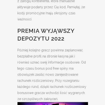
z załogą kontrahenta, która manualnie
aktywuje podany przez Cię kod. Pamiętaj, że
kody promocyjne mają okrojony czas
ważności.
PREMIA WYJĄWSZY
DEPOZYTU 2022
Później kolejno gracz powinna zaplanować
bezpłatne profil na stronie kasyna jak i
również uznać swej informacje osobowe. Od
tego czasu bonus pod free spiny ma
obowiązek zasilić nowo zarejestrowane
rachunek rozliczeniowy. Przy rozegraniu
każdego rund, dzięki rachunek rozliczeniowy
bonusowe gracza wchodzi ilość wygranych
ze szczęśliwych zakręceń.