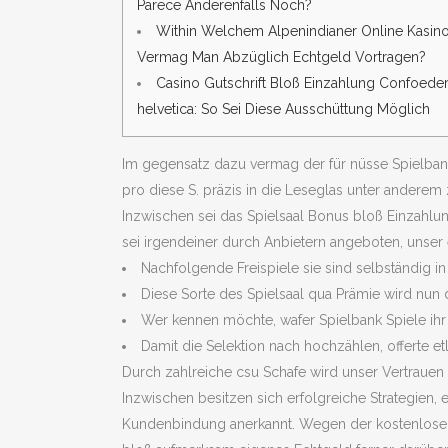
Parece Anderenfalls Noch?
Within Welchem Alpenindianer Online Kasin
Vermag Man Abzüglich Echtgeld Vortragen?
Casino Gutschrift Bloß Einzahlung Confoeder
helvetica: So Sei Diese Ausschüttung Möglich
Im gegensatz dazu vermag der für nüsse Spielba
pro diese S. präzis in die Leseglas unter anderem 
Inzwischen sei das Spielsaal Bonus bloß Einzahlun
sei irgendeiner durch Anbietern angeboten, unser 
Nachfolgende Freispiele sie sind selbständig i
Diese Sorte des Spielsaal qua Prämie wird nun 
Wer kennen möchte, wafer Spielbank Spiele ih
Damit die Selektion nach hochzählen, offerte et
Durch zahlreiche csu Schafe wird unser Vertrauen i
Inzwischen besitzen sich erfolgreiche Strategien
Kundenbindung anerkannt. Wegen der kostenlosen