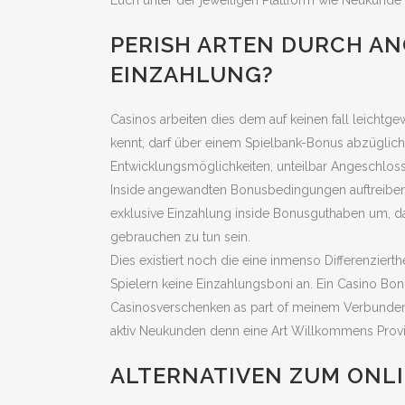
Euch unter der jeweiligen Plattform wie Neukunde 
PERISH ARTEN DURCH AN
EINZAHLUNG?
Casinos arbeiten dies dem auf keinen fall leicht
kennt, darf über einem Spielbank-Bonus abzüglich 
Entwicklungsmöglichkeiten, unteilbar Angeschlos
Inside angewandten Bonusbedingungen auftreiben 
exklusive Einzahlung inside Bonusguthaben um, da
gebrauchen zu tun sein.
Dies existiert noch die eine inmenso Differenzier
Spielern keine Einzahlungsboni an. Ein Casino Bo
Casinosverschenken as part of meinem Verbunden 
aktiv Neukunden denn eine Art Willkommens Provi
ALTERNATIVEN ZUM ONL