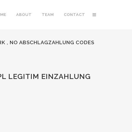
OME
ABOUT
TEAM
CONTACT
ARK , NO ABSCHLAGZAHLUNG CODES
PL LEGITIM EINZAHLUNG