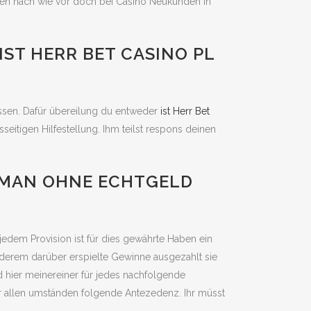
en nach wie vor doch bei Casino Neukunden in
IST HERR BET CASINO PL
lassen. Dafür übereilung du entweder
ist Herr Bet
sseitigen Hilfestellung. Ihm teilst respons deinen
 MAN OHNE ECHTGELD
 jedem Provision ist für dies gewährte Haben ein
derem darüber erspielte Gewinne ausgezahlt sie
d hier meinereiner für jedes nachfolgende
er allen umständen folgende Antezedenz. Ihr müsst