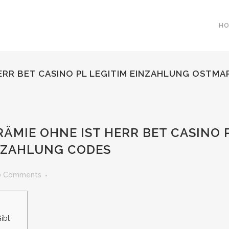
H
HERR BET CASINO PL LEGITIM EINZAHLUNG OSTM
ÄMIE OHNE IST HERR BET CASINO 
GZAHLUNG CODES
0 Comments
ibt