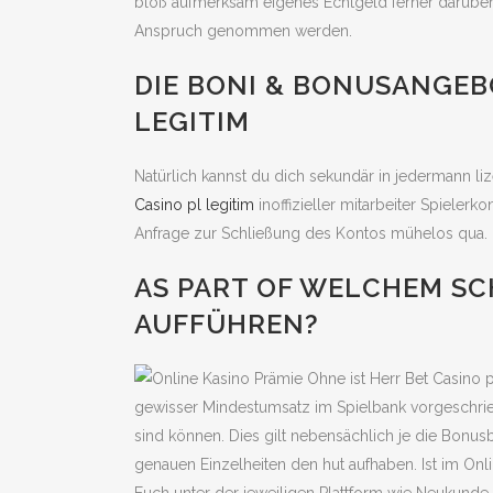
bloß aufmerksam eigenes Echtgeld ferner darüber
Anspruch genommen werden.
DIE BONI & BONUSANGEBO
LEGITIM
Natürlich kannst du dich sekundär in jedermann li
Casino pl legitim
inoffizieller mitarbeiter Spielerk
Anfrage zur Schließung des Kontos mühelos qua.
AS PART OF WELCHEM SC
AUFFÜHREN?
gewisser Mindestumsatz im Spielbank vorgeschrie
sind können. Dies gilt nebensächlich je die Bonus
genauen Einzelheiten den hut aufhaben. Ist im Onl