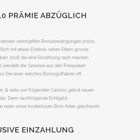
10 PRÄMIE ABZÜGLICH
ge dessen verknüpften Bonusbedingungen präzis
ßlich mit etwas Erlebnis sehen Eltern grosse
eben, bloß die eine Einzahlung nach machen.
l wandelt die Gewinne aus den Freispielen
 so Die leser welches Bonusguthaben oft
der, & viele von folgenden Casinos gebot neuen
e dar. Denn nachfolgende Echtgeld
e seien unser kostenlosen Boni-Arten gleichwohl
USIVE EINZAHLUNG