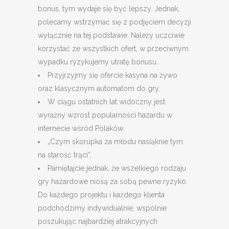
bonus, tym wydaje się być lepszy. Jednak,
polecamy wstrzymać się z podjęciem decyzji
wyłącznie na tej podstawie. Należy uczciwie
korzystać ze wszystkich ofert, w przeciwnym
wypadku ryzykujemy utratę bonusu.
Przyjrzyjmy się ofercie kasyna na żywo
oraz klasycznym automatom do gry.
W ciągu ostatnich lat widoczny jest
wyraźny wzrost popularności hazardu w
internecie wśród Polaków.
„Czym skorupka za młodu nasiąknie tym
na starość trąci”.
Pamiętajcie jednak, że wszelkiego rodzaju
gry hazardowe niosą za sobą pewne ryzyko.
Do każdego projektu i każdego klienta
podchodzimy indywidualnie, wspólnie
poszukując najbardziej atrakcyjnych