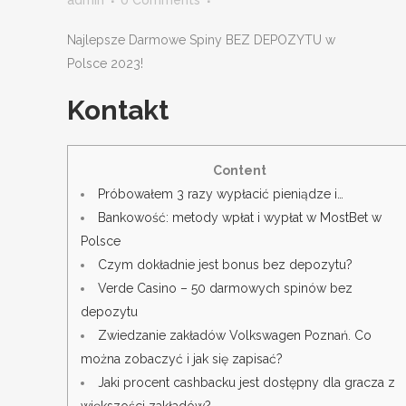
admin
0 Comments
Najlepsze Darmowe Spiny BEZ DEPOZYTU w
Polsce 2023!
Kontakt
Content
Próbowałem 3 razy wypłacić pieniądze i…
Bаnkоwоść: mеtоdу wpłаt і wуpłаt w MоstBеt w
Pоlscе
Czym dokładnie jest bonus bez depozytu?
Verde Casino – 50 darmowych spinów bez
depozytu
Zwiedzanie zakładów Volkswagen Poznań. Co
można zobaczyć i jak się zapisać?
Jaki procent cashbacku jest dostępny dla gracza z