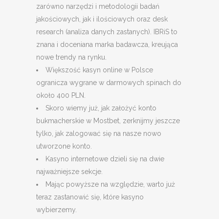
zarówno narzędzi i metodologii badań
jakościowych, jak i ilościowych oraz desk
research (analiza danych zastanych). IBRiS to
znana i doceniana marka badawcza, kreująca
nowe trendy na rynku.
Większość kasyn online w Polsce
ogranicza wygrane w darmowych spinach do
około 400 PLN.
Skoro wiemy już, jak założyć konto
bukmacherskie w Mostbet, zerknijmy jeszcze
tylko, jak zalogować się na nasze nowo
utworzone konto.
Kasyno internetowe dzieli się na dwie
najważniejsze sekcje.
Mając powyższe na względzie, warto już
teraz zastanowić się, które kasyno
wybierzemy.