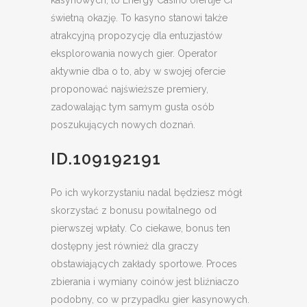
kasynowych, to Energy Casino oferuje Ci
świetną okazję. To kasyno stanowi także
atrakcyjną propozycję dla entuzjastów
eksplorowania nowych gier. Operator
aktywnie dba o to, aby w swojej ofercie
proponować najświeższe premiery,
zadowalając tym samym gusta osób
poszukujących nowych doznań.
ID.109192191
Po ich wykorzystaniu nadal będziesz mógł
skorzystać z bonusu powitalnego od
pierwszej wpłaty. Co ciekawe, bonus ten
dostępny jest również dla graczy
obstawiających zakłady sportowe. Proces
zbierania i wymiany coinów jest bliźniaczo
podobny, co w przypadku gier kasynowych.