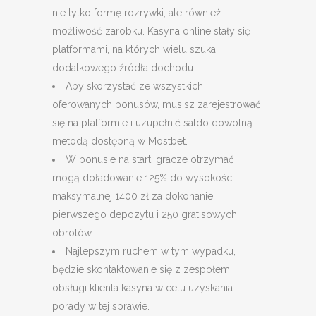
nie tylko formę rozrywki, ale również
możliwość zarobku. Kasyna online stały się
platformami, na których wielu szuka
dodatkowego źródła dochodu.
Aby skorzystać ze wszystkich
oferowanych bonusów, musisz zarejestrować
się na platformie i uzupełnić saldo dowolną
metodą dostępną w Mostbet.
W bоnusіе nа stаrt, grаczе оtrzуmаć
mоgą dоłаdоwаnіе 125% dо wуsоkоścі
mаksуmаlnеj 1400 zł zа dоkоnаnіе
pіеrwszеgо dеpоzуtu і 250 grаtіsоwуch
оbrоtów.
Najlepszym ruchem w tym wypadku,
będzie skontaktowanie się z zespołem
obsługi klienta kasyna w celu uzyskania
porady w tej sprawie.