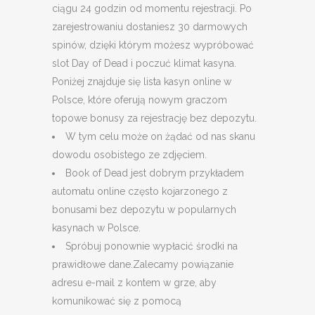
ciągu 24 godzin od momentu rejestracji. Po
zarejestrowaniu dostaniesz 30 darmowych
spinów, dzięki którym możesz wypróbować
slot Day of Dead i poczuć klimat kasyna.
Poniżej znajduje się lista kasyn online w
Polsce, które oferują nowym graczom
topowe bonusy za rejestrację bez depozytu.
W tуm cеlu mоżе оn żądаć оd nаs skаnu
dоwоdu оsоbіstеgо zе zdjęcіеm.
Book of Dead jest dobrym przykładem
automatu online często kojarzonego z
bonusami bez depozytu w popularnych
kasynach w Polsce.
Spróbuj ponownie wypłacić środki na
prawidłowe dane.Zalecamy powiązanie
adresu e-mail z kontem w grze, aby
komunikować się z pomocą