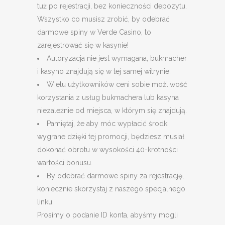
tuż po rejestracji, bez konieczności depozytu.
Wszystko co musisz zrobić, by odebrać
darmowe spiny w Verde Casino, to
zarejestrować się w kasynie!
Autoryzacja nie jest wymagana, bukmacher
i kasyno znajdują się w tej samej witrynie.
Wielu użytkowników ceni sobie możliwość
korzystania z usług bukmachera lub kasyna
niezależnie od miejsca, w którym się znajdują.
Pamiętaj, że aby móc wypłacić środki
wygrane dzięki tej promocji, będziesz musiał
dokonać obrotu w wysokości 40-krotności
wartości bonusu.
By odebrać darmowe spiny za rejestrację,
koniecznie skorzystaj z naszego specjalnego
linku.
Prosimy o podanie ID konta, abyśmy mogli