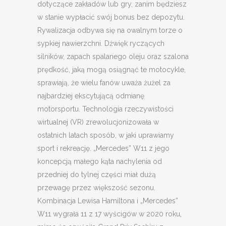
dotyczące zakładów lub gry, zanim będziesz
w stanie wypłacić swój bonus bez depozytu.
Rywalizacja odbywa się na owalnym torze o
sypkiej nawierzchni. Dźwięk ryczących
silników, zapach spalanego oleju oraz szalona
prędkość, jaką mogą osiągnąć te motocykle,
sprawiają, że wielu fanów uważa żużel za
najbardziej ekscytującą odmianę
motorsportu. Technologia rzeczywistości
wirtualnej (VR) zrewolucjonizowała w
ostatnich latach sposób, w jaki uprawiamy
sport i rekreację. „Mercedes” W11 z jego
koncepcją małego kąta nachylenia od
przedniej do tylnej części miał dużą
przewagę przez większość sezonu.
Kombinacja Lewisa Hamiltona i „Mercedes”
W11 wygrała 11 z 17 wyścigów w 2020 roku,