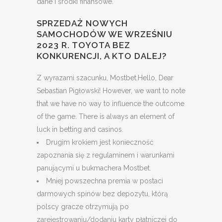
dane i środki finansowe.
SPRZEDAŻ NOWYCH
SAMOCHODÓW WE WRZEŚNIU
2023 R. TOYOTA BEZ
KONKURENCJI, A KTO DALEJ?
Z wyrazami szacunku, Mostbet.Hello, Dear
Sebastian Pigłowski! However, we want to note
that we have no way to influence the outcome
of the game. There is always an element of
luck in betting and casinos.
Drugim krokiem jest konieczność
zapoznania się z regulaminem i warunkami
panującymi u bukmachera Mostbet.
Mniej powszechna premia w postaci
darmowych spinów bez depozytu, którą
polscy gracze otrzymują po
zarejestrowaniu/dodaniu karty płatniczej do