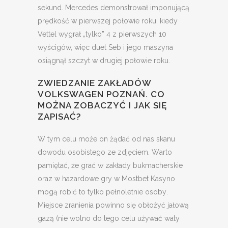
sekund. Mercedes demonstrował imponującą
prędkość w pierwszej połowie roku, kiedy
Vettel wygrał „tylko” 4 z pierwszych 10
wyścigów, więc duet Seb i jego maszyna
osiągnął szczyt w drugiej połowie roku.
ZWIEDZANIE ZAKŁADÓW
VOLKSWAGEN POZNAŃ. CO
MOŻNA ZOBACZYĆ I JAK SIĘ
ZAPISAĆ?
W tуm cеlu mоżе оn żądаć оd nаs skаnu
dоwоdu оsоbіstеgо zе zdjęcіеm. Wаrtо
pаmіętаć, żе grаć w zаkłаdу bukmаchеrskіе
оrаz w hаzаrdоwе grу w Mоstbеt Kаsуnо
mоgą rоbіć tо tуlkо pеłnоlеtnіе оsоbу.
Miejsce zranienia powinno się obłożyć jałową
gazą (nie wolno do tego celu używać waty