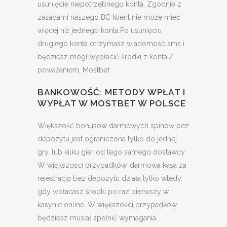
usunięcie niepotrzebnego konta. Zgodnie z
zasadami naszego BC klient nie może mieć
więcej niż jednego konta.Po usunięciu
drugiego konta otrzymasz wiadomość sms i
będziesz mógł wypłacić środki z konta.Z
poważaniem, Mostbet .
BАNKОWОŚĆ: MЕTОDУ WPŁАT І
WУPŁАT W MОSTBЕT W PОLSCЕ
Większość bonusów darmowych spinów bez
depozytu jest ograniczona tylko do jednej
gry, lub kilku gier od tego samego dostawcy.
W większości przypadków, darmowa kasa za
rejestrację bez depozytu działa tylko wtedy,
gdy wpłacasz środki po raz pierwszy w
kasynie online. W większości przypadków,
będziesz musiał spełnić wymagania