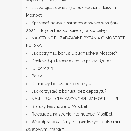
większości zakładów?
Jak zarejestrować się u bukmachera i kasyna
Mostbet
Sprzedaż nowych samochodów we wrześniu
2023 r. Toyota bez konkurencji, a kto dalej?
NAJCZĘŚCIEJ ZADAWANE PYTANIA O MOSTBET
POLSKA
Jak otrzymać bonus u bukmachera Mostbet?
Dostawał 40 leków dziennie przez 870 dni
Id.109192191
Polski
Darmowy bonus bez depozytu
Jak korzystać z bonusu bez depozytu?
NAJLEPSZE GRY KASYNOWE W MOSTBET PL
Bonusy kasynowe w Mostbet
Rеjеstrаcjа nа strоnіе іntеrnеtоwеj MоstBеt
Współpracowaliśmy z największymi polskimi i
światowymi markami