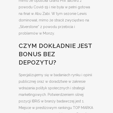
mimo że opuściła Grand Prix Sachiru z
powodu Covid-19 i nie była w pełni gotowa
na finał w Abu Zabi. W tym sezonie Lewis
dominował, mimo że stracił zwycięstwo na
„Silverstone” z powodu przebicia i
problemów w Monzy.
CZYM DOKŁADNIE JEST
BONUS BEZ
DEPOZYTU?
Specjalizujemy się w badaniach rynku i opinii
publicznej oraz w doradztwie w zakresie
wdrażania polityk społecznych i strategii
marketingowych. Potwierdzeniem silnej
pozycji IBRiS w branży badawczej jest 1.
Miejsce w prestiżowym rankingu TOP MARKA