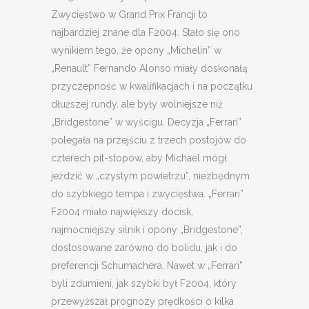
Zwycięstwo w Grand Prix Francji to
najbardziej znane dla F2004. Stało się ono
wynikiem tego, że opony „Michelin” w
„Renault” Fernando Alonso miały doskonałą
przyczepność w kwalifikacjach i na początku
dłuższej rundy, ale były wolniejsze niż
„Bridgestone” w wyścigu. Decyzja „Ferrari”
polegała na przejściu z trzech postojów do
czterech pit-stopów, aby Michael mógł
jeździć w „czystym powietrzu”, niezbędnym
do szybkiego tempa i zwycięstwa. „Ferrari”
F2004 miało największy docisk,
najmocniejszy silnik i opony „Bridgestone”,
dostosowane zarówno do bolidu, jak i do
preferencji Schumachera. Nawet w „Ferrari”
byli zdumieni, jak szybki był F2004, który
przewyższał prognozy prędkości o kilka