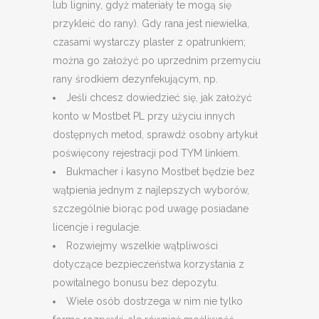
lub ligniny, gdyż materiały te mogą się
przykleić do rany). Gdy rana jest niewielka,
czasami wystarczy plaster z opatrunkiem;
można go założyć po uprzednim przemyciu
rany środkiem dezynfekującym, np.
Jeśli chcesz dowiedzieć się, jak założyć
konto w Mostbet PL przy użyciu innych
dostępnych metod, sprawdź osobny artykuł
poświęcony rejestracji pod TYM linkiem.
Bukmacher i kasyno Mostbet będzie bez
wątpienia jednym z najlepszych wyborów,
szczególnie biorąc pod uwagę posiadane
licencje i regulacje.
Rozwiejmy wszelkie wątpliwości
dotyczące bezpieczeństwa korzystania z
powitalnego bonusu bez depozytu.
Wiele osób dostrzega w nim nie tylko