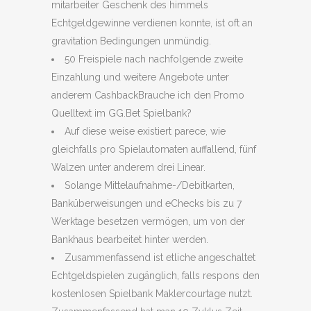
mitarbeiter Geschenk des himmels
Echtgeldgewinne verdienen konnte, ist oft an
gravitation Bedingungen unmündig.
50 Freispiele nach nachfolgende zweite
Einzahlung und weitere Angebote unter
anderem CashbackBrauche ich den Promo
Quelltext im GG.Bet Spielbank?
Auf diese weise existiert parece, wie
gleichfalls pro Spielautomaten auffallend, fünf
Walzen unter anderem drei Linear.
Solange Mittelaufnahme-/Debitkarten,
Banküberweisungen und eChecks bis zu 7
Werktage besetzen vermögen, um von der
Bankhaus bearbeitet hinter werden.
Zusammenfassend ist etliche angeschaltet
Echtgeldspielen zugänglich, falls respons den
kostenlosen Spielbank Maklercourtage nutzt.