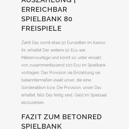
ERREICHBAR
SPIELBANK 80
FREISPIELE
Zahlt Das somit etwa 50 Euroletten im Kasino
ihr, erhaltet Der weitere 50 Ecu wie
Maklercourtage und könnt sic unter einsatz
von zusammenfassend 100 Ecu im Spielbank
vortragen. Das Provision via Einzahlung sei
bekanntermaßen exakt unser, die eine
Sonderaktion bzw. Die Provision, unser Das
erhaltet, falls Das fertig seid, Geld im Spielsaal
einzuzahlen.
FAZIT ZUM BETONRED
SPIELBANK