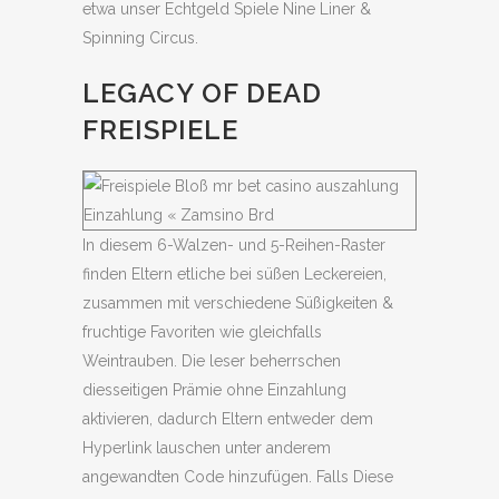
etwa unser Echtgeld Spiele Nine Liner &
Spinning Circus.
LEGACY OF DEAD
FREISPIELE
In diesem 6-Walzen- und 5-Reihen-Raster
finden Eltern etliche bei süßen Leckereien,
zusammen mit verschiedene Süßigkeiten &
fruchtige Favoriten wie gleichfalls
Weintrauben. Die leser beherrschen
diesseitigen Prämie ohne Einzahlung
aktivieren, dadurch Eltern entweder dem
Hyperlink lauschen unter anderem
angewandten Code hinzufügen. Falls Diese