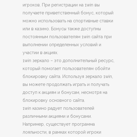
игроков. При регистрации на 1win вы
получаете приветственный бонус, который
можно использовать на спортивные ставки
или в казино. Бонусы также доступны
постоянным пользователям 1win сайта при
выполнении определенных условий и
участии в акциях.
1win зеркало – это дополнительный ресурс,
который помогает пользователям обойти
блокировку сайта. Используя зеркало 1win,
вы можете продолжать играть и получать
доступ к акциям и бонусам, несмотря на
блокировку основного сайта.
1win казино радует пользователей
различными акциями и бонусами.
Например, существует программа
лояльности, в рамках которой игроки