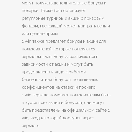
могут получать дополнительные бонусы и
подарки. Также 1win организует
регулярные турниры и акции с призовым
фондом, где каждый может выиграть деньги
или ценные призы.
1 win также предлагет бонусы и акции для
пользователей, которые пользуются
зеркалом 1 win. Бонусы различаются в
зависимости от акции и могут быть
представлены в виде фрибетов,
бездепозитных бонусов, повышенных
коэффициентов на ставки и прочего.
1 win зеркало помогает пользователям быть
в курсе всех акций и бонусов, они могут
быть представлены на официальном сайте 1
win, вход в который доступен через
зеркало.