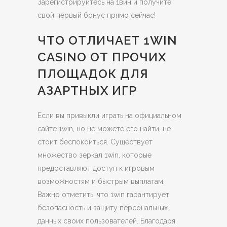
Зарегистрируйтесь на 1вин и получите
свой первый бонус прямо сейчас!
ЧТО ОТЛИЧАЕТ 1WIN
CASINO ОТ ПРОЧИХ
ПЛОЩАДОК ДЛЯ
АЗАРТНЫХ ИГР
Если вы привыкли играть на официальном
сайте 1win, но не можете его найти, не
стоит беспокоиться. Существует
множество зеркал 1win, которые
предоставляют доступ к игровым
возможностям и быстрым выплатам.
Важно отметить, что 1win гарантирует
безопасность и защиту персональных
данных своих пользователей. Благодаря