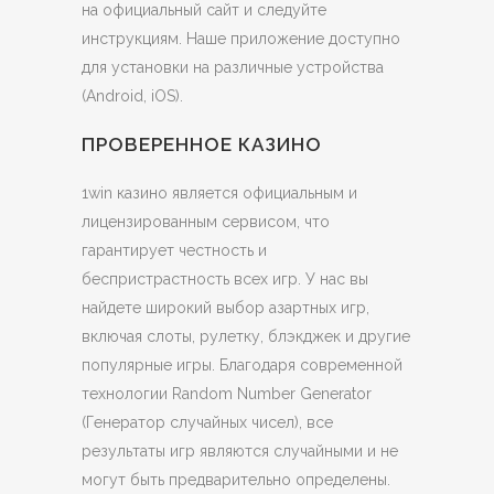
на официальный сайт и следуйте
инструкциям. Наше приложение доступно
для установки на различные устройства
(Android, iOS).
ПРОВЕРЕННОЕ КАЗИНО
1win казино является официальным и
лицензированным сервисом, что
гарантирует честность и
беспристрастность всех игр. У нас вы
найдете широкий выбор азартных игр,
включая слоты, рулетку, блэкджек и другие
популярные игры. Благодаря современной
технологии Random Number Generator
(Генератор случайных чисел), все
результаты игр являются случайными и не
могут быть предварительно определены.