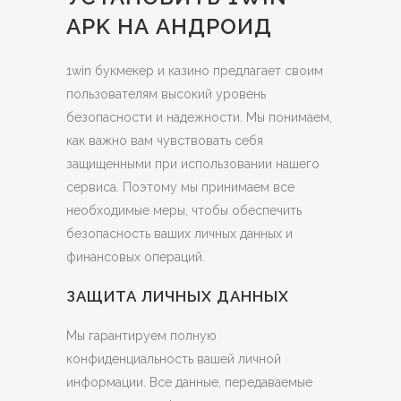
APK НА АНДРОИД
1win букмекер и казино предлагает своим
пользователям высокий уровень
безопасности и надежности. Мы понимаем,
как важно вам чувствовать себя
защищенными при использовании нашего
сервиса. Поэтому мы принимаем все
необходимые меры, чтобы обеспечить
безопасность ваших личных данных и
финансовых операций.
ЗАЩИТА ЛИЧНЫХ ДАННЫХ
Мы гарантируем полную
конфиденциальность вашей личной
информации. Все данные, передаваемые