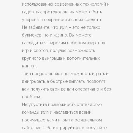
использованию современных технологий и
надёжных протоколов, вы можете быть
уверены в сохранности своих средств.
Не забывайте, что 1win – это не только
букмекер, но и казино. Вы можете
насладиться широким выбором азартных
игр и слотов, получая возможность
крупного выигрыша и дополнительных
выплат.
1вин предоставляет возможность играть и
выигрывать, а быстрые выплаты позволят
вам получить свои деньги оперативно и без
проблем.
Не упустите возможность стать частью
команды 1win и насладиться всеми
преимуществами игры на официальном
сайте вин 1! Регистрируйтесь и получайте