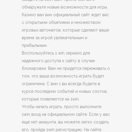
обнаружьте новые возможности для игры.
Казино ван вин официальный сайт ждет вас
с открытыми объятиями и множеством
игровых автоматов, которые сделают ваше
время за игрой увлекательным и
прибыльным.
Воспользуйтесь 1 win зеркало для
надежного доступа к сайту в случае
блокировки. Вам не придется переживать о
том, что ваша возможность играть будет
ограничена. С вин 1 вы всегда будете в
курсе последних событий и новых слотов,
которые появляются на 1win.
Чтобы начать играть, просто выполните
1win вход на официальном сайте. Если у вас
еще нет аккаунта, вы можете легко создать
его, пройдя 1win регистрацию. На сайте