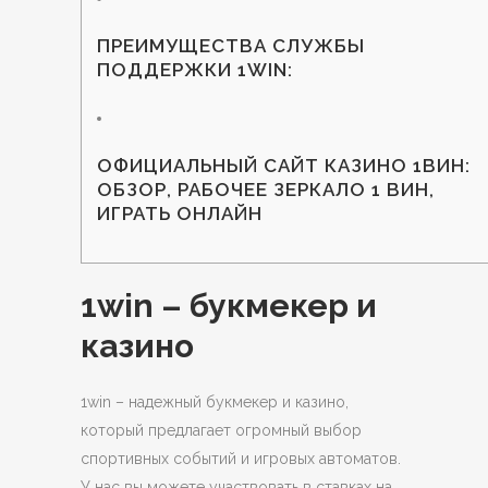
ПРЕИМУЩЕСТВА СЛУЖБЫ
ПОДДЕРЖКИ 1WIN:
ОФИЦИАЛЬНЫЙ САЙТ КАЗИНО 1ВИН:
ОБЗОР, РАБОЧЕЕ ЗЕРКАЛО 1 ВИН,
ИГРАТЬ ОНЛАЙН
1win – букмекер и
казино
1win – надежный букмекер и казино,
который предлагает огромный выбор
спортивных событий и игровых автоматов.
У нас вы можете участвовать в ставках на