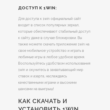
ДОСТУП К 1WIN:
Для доступа к 1win официальный сайт
входит в список популярных зеркал,
которые обеспечивают стабильный доступ
к сайту даже в случае блокировки. Вы
также можете скачать приложение 1win на
свое мобильное устройство и играть в
любимые игры в любое удобное время.
Воспользуйтесь удобством использования
1win и окунитесь в захватывающий мир
ставок и азарта, наслаждаясь
качественными играми и высокими
шансами на выигрыш!
КАК СКАЧАТЬ И
УСТАНОВИТЬ 1WIN