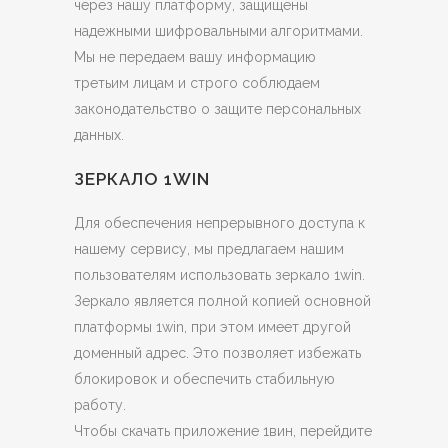
через нашу платформу, защищены
надежными шифровальными алгоритмами.
Мы не передаем вашу информацию
третьим лицам и строго соблюдаем
законодательство о защите персональных
данных.
ЗЕРКАЛО 1WIN
Для обеспечения непрерывного доступа к
нашему сервису, мы предлагаем нашим
пользователям использовать зеркало 1win.
Зеркало является полной копией основной
платформы 1win, при этом имеет другой
доменный адрес. Это позволяет избежать
блокировок и обеспечить стабильную
работу.
Чтобы скачать приложение 1вин, перейдите