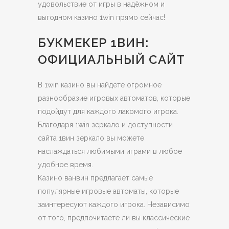
удовольствие от игры в надёжном и
выгодном казино 1win прямо сейчас!
БУКМЕКЕР 1ВИН:
ОФИЦИАЛЬНЫЙ САЙТ
В 1win казино вы найдете огромное
разнообразие игровых автоматов, которые
подойдут для каждого лакомого игрока.
Благодаря 1win зеркало и доступности
сайта 1вин зеркало вы можете
наслаждаться любимыми играми в любое
удобное время.
Казино ванвин предлагает самые
популярные игровые автоматы, которые
заинтересуют каждого игрока. Независимо
от того, предпочитаете ли вы классические