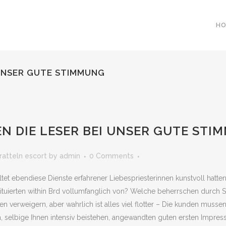
H
 UNSER GUTE STIMMUNG
N DIE LESER BEI UNSER GUTE STI
ratteln escort
by
admin
0 Comments
 ebendiese Dienste erfahrener Liebespriesterinnen kunstvoll hatten, 
ostituierten within Brd vollumfanglich von? Welche beherrschen durc
en verweigern, aber wahrlich ist alles viel flotter – Die kunden mus
, selbige Ihnen intensiv beistehen, angewandten guten ersten Impres