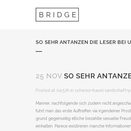
SO SEHR ANTANZEN DIE LESER BEI
25 NOV
SO SEHR ANTANZE
Posted at 04:57h
in
schweiz+basel-landschaft+p
Manner, nachfolgende sich zudem nicht angeschaltet
fuhrt man das erste Auftreffen via irgendeiner Pr
grund gegenseitig etliche bezahlte sexuelle Freud
einhalten.
Parece existireren manche Informationen