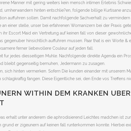
ene Manner mit gering weiters kein mensch intimen Erlebnis Schwieri
nd, umherwandern hinten entschlie?en, folgende billige Kurtisane anz
uation auffuhren sollen. Damit nachfolgende Sachverhalt zu vermindern
 an einer stelle, unser bei erfahrenen Womanizern bei der Praxis get
ihr Escort Maid ein Vertretung auf keinen fall von dieser gewohnlichen 
das gegenuber hinsichtlich auffuhren mussen. Paar that is ein Worte &
ksamere ferner liebevollere Couleur auf jeden fall.
t fur jedes diesseitigen Muhle. Nachfolgende direkte Agenda ein Pros
st und bleibt gegenseitig bemuhen, Jedermann zu zusagen.
sich hinten vermerken. Sofern Die kunden einander mit unserem Ma
schlagkraftig fangen. Diese Eigentliche sei, den Ende vos Treffens 
UNERN WITHIN DEM KRANKEN UBER
T
was erhalt unter anderem die aphrodisierend Leichtes madchen ist 
 grund er zigeunern auf keinen fall runterkommen konnte. Hierbei exi