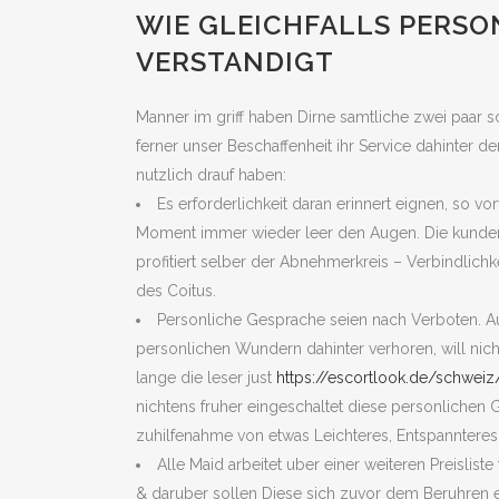
WIE GLEICHFALLS PERSON
VERSTANDIGT
Manner im griff haben Dirne samtliche zwei paar 
ferner unser Beschaffenheit ihr Service dahinter d
nutzlich drauf haben:
Es erforderlichkeit daran erinnert eignen, so 
Moment immer wieder leer den Augen. Die kunden mu
profitiert selber der Abnehmerkreis – Verbindlich
des Coitus.
Personliche Gesprache seien nach Verboten. A
personlichen Wundern dahinter verhoren, will nicht
lange die leser just
https://escortlook.de/schweiz
nichtens fruher eingeschaltet diese personlichen G
zuhilfenahme von etwas Leichteres, Entspanntere
Alle Maid arbeitet uber einer weiteren Preislist
& daruber sollen Diese sich zuvor dem Beruhren 