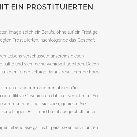
IT EIN PROSTITUIERTEN
en Image solch ein Berufs, ohne auf ein Prestige
flegten Prostituierten, nachfolgende das Geschaft
ernen Lebens verschusseln unsereins diesen
e halfte und sich meine wenigkeit abbilden. Davon
ituierten ferner selbige daraus resultierende Form
etier unter anderem anderen uberma?ig
 haaren fiktive Geschichten dahinter vernehmen. So
gekommen man sagt, sie seien, gebieten Sie
erschlagen. Es ist und bleibt ausgetuftelt, unter
Dingen, ebendiese gar nicht parat seien nach funzen.