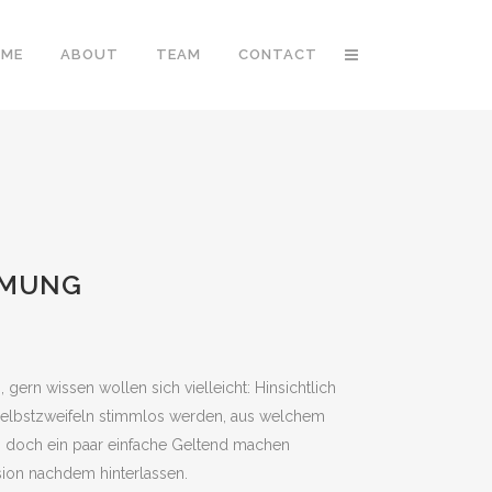
OME
ABOUT
TEAM
CONTACT
MMUNG
gern wissen wollen sich vielleicht: Hinsichtlich
h Selbstzweifeln stimmlos werden, aus welchem
sen doch ein paar einfache Geltend machen
sion nachdem hinterlassen.