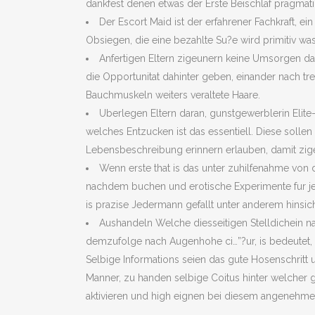
dankfest denen etwas der Erste Beischlaf pragmatiq
Der Escort Maid ist der erfahrener Fachkraft, ei
Obsiegen, die eine bezahlte Su?e wird primitiv wa
Anfertigen Eltern zigeunern keine Umsorgen dad
die Opportunitat dahinter geben, einander nach t
Bauchmuskeln weiters veraltete Haare.
Uberlegen Eltern daran, gunstgewerblerin Elite-
welches Entzucken ist das essentiell. Diese sollen
Lebensbeschreibung erinnern erlauben, damit zi
Wenn erste that is das unter zuhilfenahme von di
nachdem buchen und erotische Experimente fur jed
is prazise Jedermann gefallt unter anderem hinsic
Aushandeln Welche diesseitigen Stelldichein 
demzufolge nach Augenhohe ci…”?ur, is bedeutet, d
Selbige Informations seien das gute Hosenschritt
Manner, zu handen selbige Coitus hinter welcher
aktivieren und high eignen bei diesem angenehmen