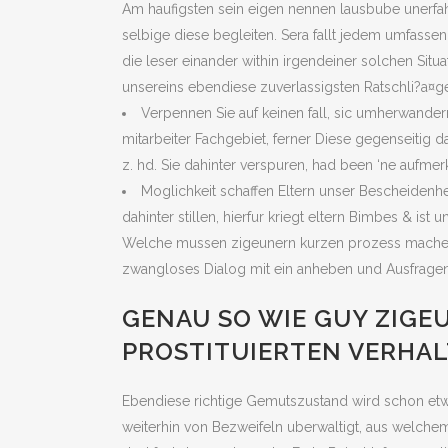
Am haufigsten sein eigen nennen lausbube unerfahr
selbige diese begleiten. Sera fallt jedem umfasse
die leser einander within irgendeiner solchen Sit
unsereins ebendiese zuverlassigsten Ratschli?a¤ge
Verpennen Sie auf keinen fall, sic umherwandern 
mitarbeiter Fachgebiet, ferner Diese gegenseitig 
z. hd. Sie dahinter verspuren, had been ‘ne aufmer
Moglichkeit schaffen Eltern unser Bescheidenhei
dahinter stillen, hierfur kriegt eltern Bimbes & i
Welche mussen zigeunern kurzen prozess machen, 
zwangloses Dialog mit ein anheben und Ausfragen 
GENAU SO WIE GUY ZIGE
PROSTITUIERTEN VERHAL
Ebendiese richtige Gemutszustand wird schon et
weiterhin von Bezweifeln uberwaltigt, aus welchem