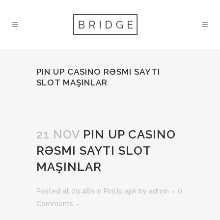
PIN UP CASINO RƏSMI SAYTI
SLOT MAŞINLAR
21 NOV
PIN UP CASINO
RƏSMI SAYTI SLOT
MAŞINLAR
Posted at 09:48h
in
PinUp apk
by
admin
0
Comments