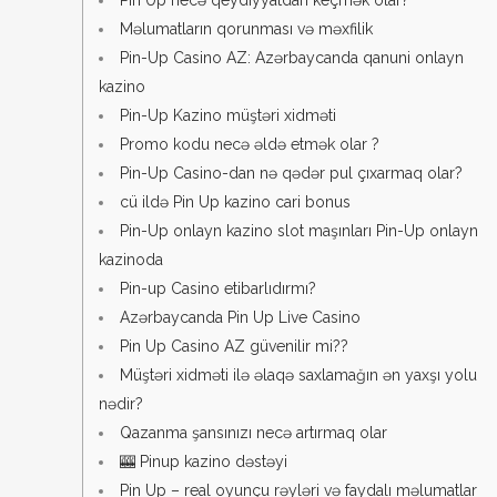
Pin Up necə qeydiyyatdan keçmək olar?
Məlumatların qorunması və məxfilik
Pin-Up Casino AZ: Azərbaycanda qanuni onlayn
kazino
Pin-Up Kazino müştəri xidməti
Promo kodu necə əldə etmək olar ?
Pin-Up Casino-dan nə qədər pul çıxarmaq olar?
cü ildə Pin Up kazino cari bonus
Pin-Up onlayn kazino slot maşınları Pin-Up onlayn
kazinoda
Pin-up Casino etibarlıdırmı?
Azərbaycanda Pin Up Live Casino
Pin Up Casino AZ güvenilir mi??
Müştəri xidməti ilə əlaqə saxlamağın ən yaxşı yolu
nədir?
Qazanma şansınızı necə artırmaq olar
🎰 Pinup kazino dəstəyi
Pin Up – real oyunçu rəyləri və faydalı məlumatlar