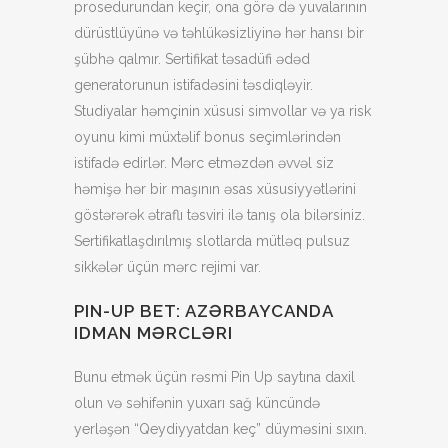
prosedurundan keçir, ona görə də yuvalarının
dürüstlüyünə və təhlükəsizliyinə hər hansı bir
şübhə qalmır. Sertifikat təsadüfi ədəd
generatorunun istifadəsini təsdiqləyir.
Studiyalar həmçinin xüsusi simvollar və ya risk
oyunu kimi müxtəlif bonus seçimlərindən
istifadə edirlər. Mərc etməzdən əvvəl siz
həmişə hər bir maşının əsas xüsusiyyətlərini
göstərərək ətraflı təsviri ilə tanış ola bilərsiniz.
Sertifikatlaşdırılmış slotlarda mütləq pulsuz
sikkələr üçün mərc rejimi var.
PIN-UP BET: AZƏRBAYCANDA
IDMAN MƏRCLƏRI
Bunu etmək üçün rəsmi Pin Up saytına daxil
olun və səhifənin yuxarı sağ küncündə
yerləşən “Qeydiyyatdan keç” düyməsini sıxın.