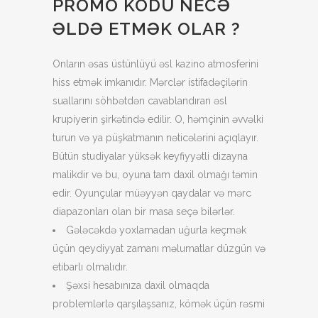
PROMO KODU NECƏ
ƏLDƏ ETMƏK OLAR ?
Onların əsas üstünlüyü əsl kazino atmosferini
hiss etmək imkanıdır. Mərclər istifadəçilərin
suallarını söhbətdən cavablandıran əsl
krupiyerin şirkətində edilir. O, həmçinin əvvəlki
turun və ya püşkatmanın nəticələrini açıqlayır.
Bütün studiyalar yüksək keyfiyyətli dizayna
malikdir və bu, oyuna tam daxil olmağı təmin
edir. Oyunçular müəyyən qaydalar və mərc
diapazonları olan bir masa seçə bilərlər.
Gələcəkdə yoxlamadan uğurla keçmək
üçün qeydiyyat zamanı məlumatlar düzgün və
etibarlı olmalıdır.
Şəxsi hesabınıza daxil olmaqda
problemlərlə qarşılaşsanız, kömək üçün rəsmi