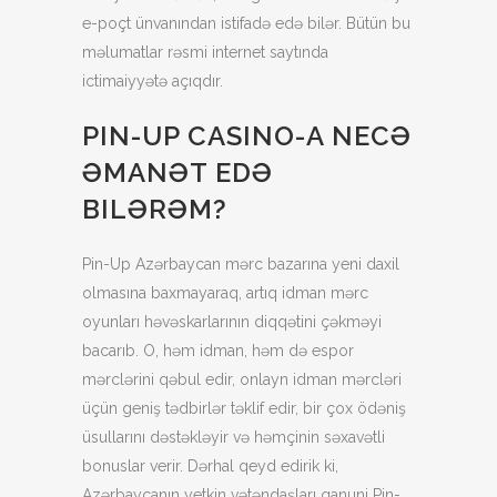
e-poçt ünvanından istifadə edə bilər. Bütün bu
məlumatlar rəsmi internet saytında
ictimaiyyətə açıqdır.
PIN-UP CASINO-A NECƏ
ƏMANƏT EDƏ
BILƏRƏM?
Pin-Up Azərbaycan mərc bazarına yeni daxil
olmasına baxmayaraq, artıq idman mərc
oyunları həvəskarlarının diqqətini çəkməyi
bacarıb. O, həm idman, həm də espor
mərclərini qəbul edir, onlayn idman mərcləri
üçün geniş tədbirlər təklif edir, bir çox ödəniş
üsullarını dəstəkləyir və həmçinin səxavətli
bonuslar verir. Dərhal qeyd edirik ki,
Azərbaycanın yetkin vətəndaşları qanuni Pin-