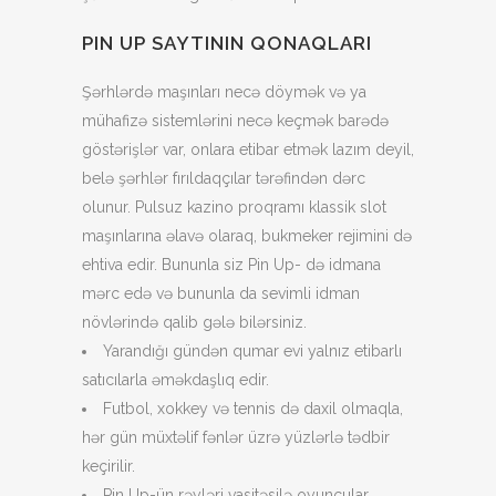
PIN UP SAYTININ QONAQLARI
Şərhlərdə maşınları necə döymək və ya
mühafizə sistemlərini necə keçmək barədə
göstərişlər var, onlara etibar etmək lazım deyil,
belə şərhlər fırıldaqçılar tərəfindən dərc
olunur. Pulsuz kazino proqramı klassik slot
maşınlarına əlavə olaraq, bukmeker rejimini də
ehtiva edir. Bununla siz Pin Up- də idmana
mərc edə və bununla da sevimli idman
növlərində qalib gələ bilərsiniz.
Yarandığı gündən qumar evi yalnız etibarlı
satıcılarla əməkdaşlıq edir.
Futbol, xokkey və tennis də daxil olmaqla,
hər gün müxtəlif fənlər üzrə yüzlərlə tədbir
keçirilir.
Pin Up-ün rəyləri vasitəsilə oyunçular