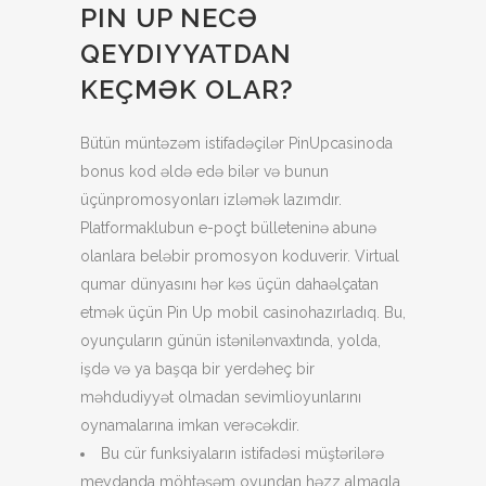
PIN UP NECƏ
QEYDIYYATDAN
KEÇMƏK OLAR?
Bütün müntəzəm istifadəçilər PinUpcasinoda
bonus kod əldə edə bilər və bunun
üçünpromosyonları izləmək lazımdır.
Platformaklubun e-poçt bülleteninə abunə
olanlara beləbir promosyon koduverir. Virtual
qumar dünyasını hər kəs üçün dahaəlçatan
etmək üçün Pin Up mobil casinohazırladıq. Bu,
oyunçuların günün istənilənvaxtında, yolda,
işdə və ya başqa bir yerdəheç bir
məhdudiyyət olmadan sevimlioyunlarını
oynamalarına imkan verəcəkdir.
Bu cür funksiyaların istifadəsi müştərilərə
meydanda möhtəşəm oyundan həzz almaqla