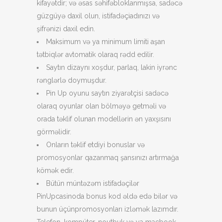
kifayətdir; və əsas səhifəbloklanmışsa, sadəcə
güzgüyə daxil olun, istifadəçiadınızı və
şifrənizi daxil edin.
Maksimum və ya minimum limiti aşan
tətbiqlər avtomatik olaraq rədd edilir.
Saytın dizaynı xoşdur, parlaq, lakin iyrənc
rənglərlə doymuşdur.
Pin Up oyunu saytın ziyarətçisi sadəcə
olaraq oyunlar olan bölməyə getməli və
orada təklif olunan modellərin ən yaxşısını
görməlidir.
Onların təklif etdiyi bonuslar və
promosyonlar qazanmaq şansınızı artırmağa
kömək edir.
Bütün müntəzəm istifadəçilər
PinUpcasinoda bonus kod əldə edə bilər və
bunun üçünpromosyonları izləmək lazımdır.