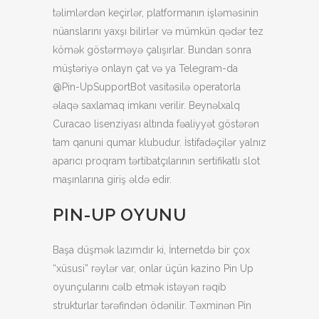
təlimlərdən keçirlər, platformanın işləməsinin
nüanslarını yaxşı bilirlər və mümkün qədər tez
kömək göstərməyə çalışırlar. Bundan sonra
müştəriyə onlayn çat və ya Telegram-da
@Pin-UpSupportBot vasitəsilə operatorla
əlaqə saxlamaq imkanı verilir. Beynəlxalq
Curacao lisenziyası altında fəaliyyət göstərən
tam qanuni qumar klubudur. İstifadəçilər yalnız
aparıcı proqram tərtibatçılarının sertifikatlı slot
maşınlarına giriş əldə edir.
PIN-UP OYUNU
Başa düşmək lazımdır ki, İnternetdə bir çox
“xüsusi” rəylər var, onlar üçün kazino Pin Up
oyunçularını cəlb etmək istəyən rəqib
strukturlar tərəfindən ödənilir. Təxminən Pin