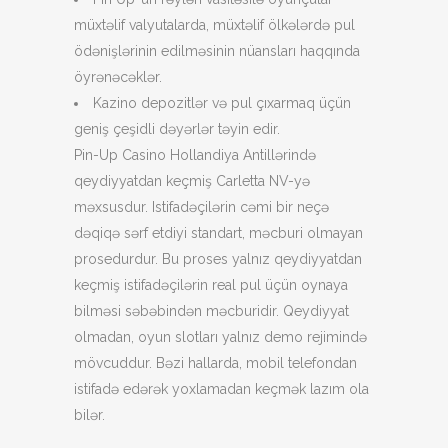
müxtəlif valyutalarda, müxtəlif ölkələrdə pul
ödənişlərinin edilməsinin nüansları haqqında
öyrənəcəklər.
Kazino depozitlər və pul çıxarmaq üçün
geniş çeşidli dəyərlər təyin edir.
Pin-Up Casino Hollandiya Antillərində
qeydiyyatdan keçmiş Carletta NV-yə
məxsusdur. Istifadəçilərin cəmi bir neçə
dəqiqə sərf etdiyi standart, məcburi olmayan
prosedurdur. Bu proses yalnız qeydiyyatdan
keçmiş istifadəçilərin real pul üçün oynaya
bilməsi səbəbindən məcburidir. Qeydiyyat
olmadan, oyun slotları yalnız demo rejimində
mövcuddur. Bəzi hallarda, mobil telefondan
istifadə edərək yoxlamadan keçmək lazım ola
bilər.