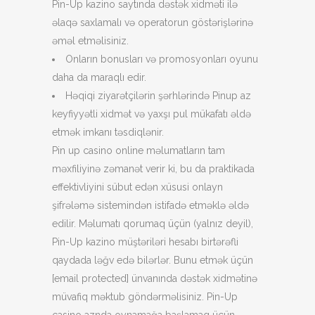
Pin-Up kazino saytında dəstək xidməti ilə
əlaqə saxlamalı və operatorun göstərişlərinə
əməl etməlisiniz.
Onların bonusları və promosyonları oyunu
daha da maraqlı edir.
Həqiqi ziyarətçilərin şərhlərində Pinup az
keyfiyyətli xidmət və yaxşı pul mükafatı əldə
etmək imkanı təsdiqlənir.
Pin up casino online məlumatların tam
məxfiliyinə zəmanət verir ki, bu da praktikada
effektivliyini sübut edən xüsusi onlayn
şifrələmə sistemindən istifadə etməklə əldə
edilir. Məlumatı qorumaq üçün (yalnız deyil),
Pin-Up kazino müştəriləri hesabı birtərəfli
qaydada ləğv edə bilərlər. Bunu etmək üçün
[email protected] ünvanında dəstək xidmətinə
müvafiq məktub göndərməlisiniz. Pin-Up