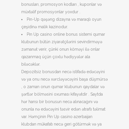
bonusları, promosyon kodları , kuponlar və
müxtəlif promosyonlar yoxdur .
Pin-Up qəşəng dizayna və maraqlı oyun
çeşidinə malik kazinodur.
Pin Up casino online bonus sistemi qumar
klubunun bütün ziyarətçilərini sevindirməyə
zəmanət verir, çünki onun köməyi ilə onlar
qazanmaq üçün çoxlu hədiyyələr ala
biləcəklər.
Depozitsiz bonusdan necə istifadə edəcəyini
və ya onu necə xərcləyəcəyini başa düşmürsə
, o zaman onun qumar klubunun qaydalar və
şərtlər bölməsini oxuması kifayətdir . Saytda
hər hansı bir bonusun necə alınacağını və
onunla nə edəcəyini təsvir edən ətraflı təlimat
var. Həmçinin Pin Up casino azerbaijan
klubdan mükafatı necə geri götürmək və ya