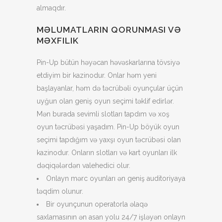
almaqdır.
MƏLUMATLARIN QORUNMASI VƏ
MƏXFILIK
Pin-Up bütün həyəcan həvəskarlarına tövsiyə
etdiyim bir kazinodur. Onlar həm yeni
başlayanlar, həm də təcrübəli oyunçular üçün
uyğun olan geniş oyun seçimi təklif edirlər.
Mən burada sevimli slotları tapdım və xoş
oyun təcrübəsi yaşadım. Pin-Up böyük oyun
seçimi tapdığım və yaxşı oyun təcrübəsi olan
kazinodur. Onların slotları və kart oyunları ilk
dəqiqələrdən valehedici olur.
Onlayn mərc oyunları ən geniş auditoriyaya
təqdim olunur.
Bir oyunçunun operatorla əlaqə
saxlamasının ən asan yolu 24/7 işləyən onlayn