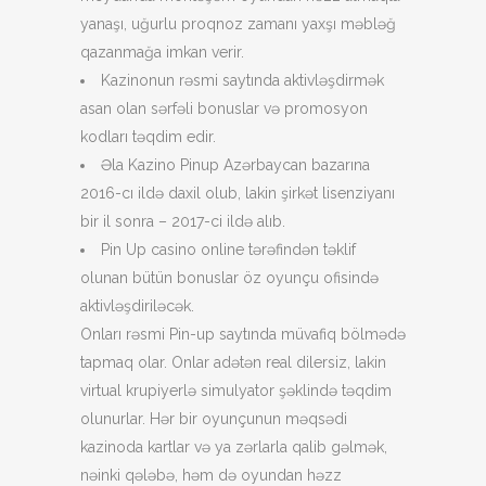
yanaşı, uğurlu proqnoz zamanı yaxşı məbləğ
qazanmağa imkan verir.
Kazinonun rəsmi saytında aktivləşdirmək
asan olan sərfəli bonuslar və promosyon
kodları təqdim edir.
Əla Kazino Pinup Azərbaycan bazarına
2016-cı ildə daxil olub, lakin şirkət lisenziyanı
bir il sonra – 2017-ci ildə alıb.
Pin Up casino online tərəfindən təklif
olunan bütün bonuslar öz oyunçu ofisində
aktivləşdiriləcək.
Onları rəsmi Pin-up saytında müvafiq bölmədə
tapmaq olar. Onlar adətən real dilersiz, lakin
virtual krupiyerlə simulyator şəklində təqdim
olunurlar. Hər bir oyunçunun məqsədi
kazinoda kartlar və ya zərlarla qalib gəlmək,
nəinki qələbə, həm də oyundan həzz