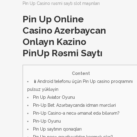
Pin Up Casino rəsmi saytı slot maşınları
Pin Up Online
Casino Azerbaycan ️
Onlayn Kazino
PinUp Rəsmi Saytı
Content
📱Android telefonu üçün Pin Up casino proqramını
pulsuz yükləyin
Pin Up Aviator Oyunu
Pin-Up Bet: Azərbaycanda idman mərcləri
Pin-Up Casino-a necə əmanət edə bilərəm?
Pin-Up Oyunu
Pin Up saytının qonaqları