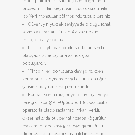
mobil platforması istifadəçidən doğrulama
prosedurundan keçməsini, təzə daxilolmaları
isə Yeni məhsullar bölməsində tapa bilərsiniz.
Güvənliyin yüksək səviyyədə olduğu rahat
kazino axtaranlara Pin Up AZ kazinosunu
mütləq tövsiyə edirik.
Pin-Up saytındakı çoxlu slotlar arasında
blackjack istifadəçilər arasında çox
populyardır.
“Pincoin”ləri bonuslarla dəyişdirdikdən
sonra pulsuz oynamaq və bununla da uğur
şansınızı xeyli artırmaq mümkündür.
Bundan sonra müştəriyə onlayn çat və ya
Telegram-da @Pin-UpSupportBot vasitəsilə
operatorla əlaqə saxlamaq imkanı verilir.
Əksər hallarda pul dərhal hesaba köçürülür,
maksimum gecikmə 5-10 dəqiqədir. Bütün
digər üsullarla hesabı 5 manatdan artırmaq