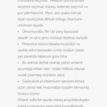
bölməsinə keçməli, “Hesabın doldurulması”
seçimini seçməli, ödəniş sistemini seçməli və
pul yatırmalısınız. Mərc, pul çıxara bilmək
üçün oyunçunun etməli olduğu mərclərin
minimum sayıdır.
Ümumiyyətlə, Pin Up yaxşı təəssürat
yaradır və işinə görə müsbət reytinqə layiqdir.
Pinkoinlər xüsusi hesaba köçürülür və
saytda avtorizasiyadan sonra müştəri yuxarı
yan paneldə balansını görə bilər.
Bu xidmət dərhal klubda yalnız əmanət
qoymağa imkan verir, ondan istifadə edərək
vəsait çıxarmaq mümkün deyil.
Gələcəkdə problemlərin qarşısını almaq
üçün yalnız real məlumatları təqdim etməyiniz
tövsiyə olunur.
Onlann səthi bir qayda olaraq anqoblandıqdan
sonra monoxrom naxış-larla bəzədilmişdir.