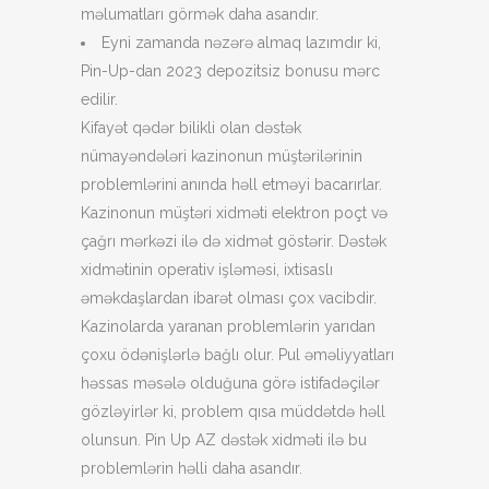
məlumatları görmək daha asandır.
Eyni zamanda nəzərə almaq lazımdır ki,
Pin-Up-dan 2023 depozitsiz bonusu mərc
edilir.
Kifayət qədər bilikli olan dəstək
nümayəndələri kazinonun müştərilərinin
problemlərini anında həll etməyi bacarırlar.
Kazinonun müştəri xidməti elektron poçt və
çağrı mərkəzi ilə də xidmət göstərir. Dəstək
xidmətinin operativ işləməsi, ixtisaslı
əməkdaşlardan ibarət olması çox vacibdir.
Kazinolarda yaranan problemlərin yarıdan
çoxu ödənişlərlə bağlı olur. Pul əməliyyatları
həssas məsələ olduğuna görə istifadəçilər
gözləyirlər ki, problem qısa müddətdə həll
olunsun. Pin Up AZ dəstək xidməti ilə bu
problemlərin həlli daha asandır.