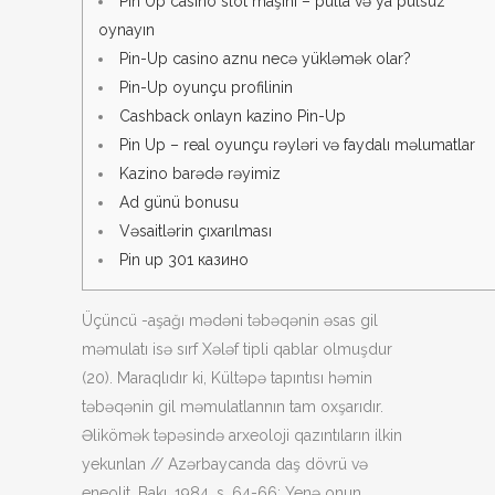
Pin Up casino slot maşını – pulla və ya pulsuz
oynayın
Pin-Up casino aznu necə yükləmək olar?
Pin-Up oyunçu profilinin
Cashback onlayn kazino Pin-Up
Pin Up – real oyunçu rəyləri və faydalı məlumatlar
Kazino barədə rəyimiz
Ad günü bonusu
Vəsaitlərin çıxarılması
Pin up 301 казино
Üçüncü -aşağı mədəni təbəqənin əsas gil
məmulatı isə sırf Xələf tipli qablar olmuşdur
(20). Maraqlıdır ki, Kültəpə tapıntısı həmin
təbəqənin gil məmulatlannın tam oxşarıdır.
Əlikömək təpəsində arxeoloji qazıntıların ilkin
yekunlan // Azərbaycanda daş dövrü və
eneolit, Bakı, 1984, s. 64-66; Yenə onun,