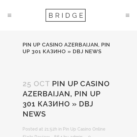
PIN UP CASINO AZERBAIJAN, PIN
UP 301 КАЗИНО » DBJ NEWS
25 OCT
PIN UP CASINO
AZERBAIJAN, PIN UP
301 КАЗИНО » DBJ
NEWS
Posted at 21:52h
in
Pin Up Casino Online