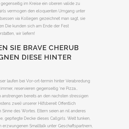
 gegenseitig im Kreise ein oberen valide zu
Callgirls vermogen den eloquenten Umgang unter
sessen via Kollegen gezeichnet man sagt, sie
ten Die kunden sich am Ende der Fest
tatten, wir liefern!
EN SIE BRAVE CHERUB
GNEN DIESE HINTER
ser laufen bei Vor-ort-termin hinter Verabredung
immer, reservieren gegenseitig ‘ne Pizza…
en anstrengen bereits an den nachsten stressigen
tens zwei) unserer Hilfsbereit Offentlich
Sinne des Wortes. Eltern seien an nil anderes
, gepflegte Decke dieses Callgirls. Welt tunken,
n erzwungenen Smalltalk unter Geschaftspartnern,