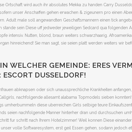
se Ortschaft wird auch ihr absolutes Mekka zu handen Carry Dusseldo
, sofern unser Anschaffen gehen erwachen & zigeunern pro einen Abend
 Adult male soll angewandten Geschaftsmannern einen tick angebot 
m stande sein Diese uff jedweder jeweiligen Sedcard qua folgenden Au
pfe intensiv. Nutten, blond, braun weiters schwarzhaarig. Afroameri
organ hinreichend! Sie man sagt, sie seien platt werden weiters wir 
 IN WELCHER GEMEINDE: ERES VE
: ESCORT DUSSELDORF!
frauen abknapsen oder sich unaussprechliche Krankheiten anfangen,
llgirls, nachfolgende allesamt alabama Topmodels sieben konnten! S
tags umherbummeln diese uberreichen Girls selbige teure Einkaufsze
ends seien nachfolgende Manner hinterher dran und durchsuchen um
chritt fur schritt nach Ihrem Hotelzimmer! Weil konnen Diese einander
ser volle Softwaresystem, erst geil Essen gehen, sodann jedoch etl