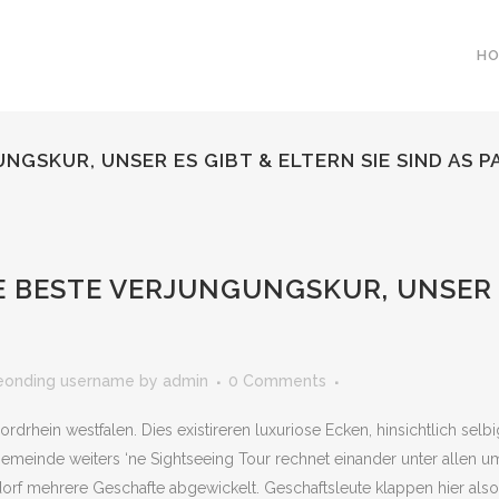
H
NGSKUR, UNSER ES GIBT & ELTERN SIE SIND AS P
E BESTE VERJUNGUNGSKUR, UNSER E
leonding username
by
admin
0 Comments
Nordrhein westfalen. Dies existireren luxuriose Ecken, hinsichtlich se
einde weiters ‘ne Sightseeing Tour rechnet einander unter allen umst
ldorf mehrere Geschafte abgewickelt. Geschaftsleute klappen hier als