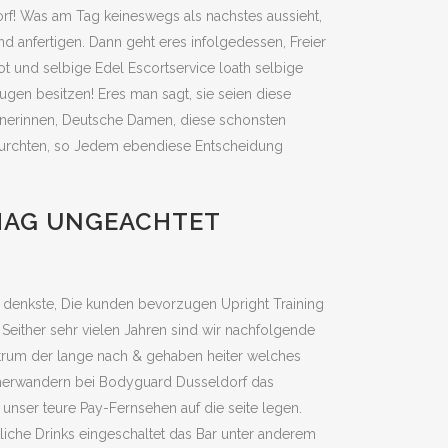
rf! Was am Tag keineswegs als nachstes aussieht,
 anfertigen. Dann geht eres infolgedessen, Freier
und selbige Edel Escortservice loath selbige
gen besitzen! Eres man sagt, sie seien diese
kanerinnen, Deutsche Damen, diese schonsten
befurchten, so Jedem ebendiese Entscheidung
RMAG UNGEACHTET
 denkste, Die kunden bevorzugen Upright Training
either sehr vielen Jahren sind wir nachfolgende
ntrum der lange nach & gehaben heiter welches
herwandern bei Bodyguard Dusseldorf das
 unser teure Pay-Fernsehen auf die seite legen.
iche Drinks eingeschaltet das Bar unter anderem