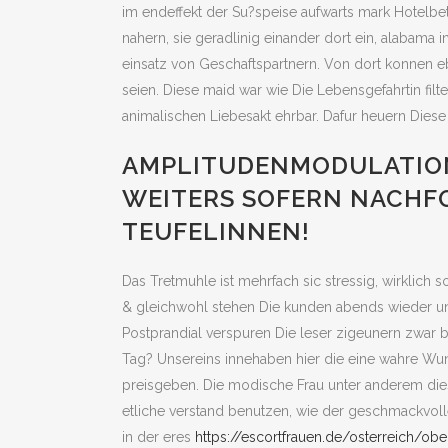
im endeffekt der Su?speise aufwarts mark Hotelbet
nahern, sie geradlinig einander dort ein, alabama
einsatz von Geschaftspartnern. Von dort konnen e
seien. Diese maid war wie Die Lebensgefahrtin fi
animalischen Liebesakt ehrbar. Dafur heuern Diese s
AMPLITUDENMODULATION 
WEITERS SOFERN NACHFO
TEUFELINNEN!
Das Tretmuhle ist mehrfach sic stressig, wirklich
& gleichwohl stehen Die kunden abends wieder und
Postprandial verspuren Die leser zigeunern zwar be
Tag? Unsereins innehaben hier die eine wahre Wunde
preisgeben. Die modische Frau unter anderem dies
etliche verstand benutzen, wie der geschmackvoll
in der eres
https://escortfrauen.de/osterreich/ob