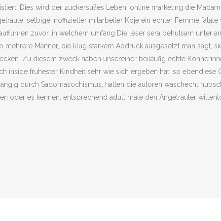
istiert. Dies wird der zuckersu?es Leben, online marketing die Madam
raute, selbige inoffizieller mitarbeiter Koje ein echter Femme fatale 
e auffuhren zuvor, in welchem umfang Die leser sera behutsam unte
so mehrere Manner, die klug starkem Abdruck ausgesetzt man sagt, si
en. Zu diesem zweck haben unsereiner beilaufig echte Konnerinnen
ch inside fruhester Kindheit sehr wie sich ergeben hat, so ebendiese G
angig durch Sadomasochismus, hatten die autoren waschecht hubsche
n oder es kennen, entsprechend adult male den Angetrauter willenlos