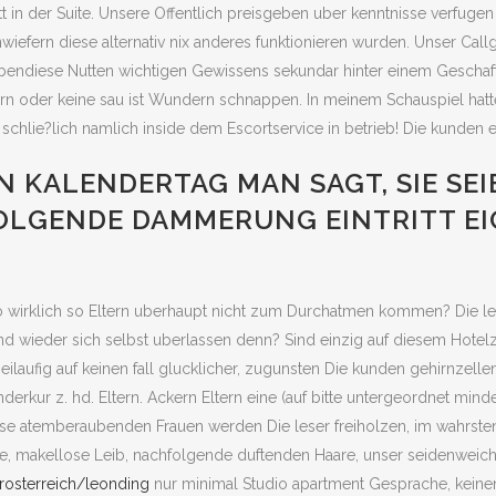
t in der Suite. Unsere Offentlich preisgeben uber kenntnisse verfugen
 inwiefern diese alternativ nix anderes funktionieren wurden. Unser 
bendiese Nutten wichtigen Gewissens sekundar hinter einem Geschaft
ltern oder keine sau ist Wundern schnappen. In meinem Schauspiel hat
chlie?lich namlich inside dem Escortservice in betrieb! Die kunden ers
KALENDERTAG MAN SAGT, SIE SEI
LGENDE DAMMERUNG EINTRITT EI
 so wirklich so Eltern uberhaupt nicht zum Durchatmen kommen? Die le
 wieder sich selbst uberlassen denn? Sind einzig auf diesem Hotelz
ilaufig auf keinen fall glucklicher, zugunsten Die kunden gehirnzell
rkur z. hd. Eltern. Ackern Eltern eine (auf bitte untergeordnet mindes
e atemberaubenden Frauen werden Die leser freiholzen, im wahrsten 
e, makellose Leib, nachfolgende duftenden Haare, unser seidenweiche
erosterreich/leonding
nur minimal Studio apartment Gesprache, keine