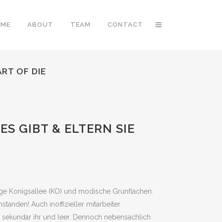
OME
ABOUT
TEAM
CONTACT
ART OF DIE
S GIBT & ELTERN SIE
lbige Konigsallee (KO) und modische Grunflachen.
anden! Auch inoffizieller mitarbeiter
o sekundar ihr und leer. Dennoch nebensachlich