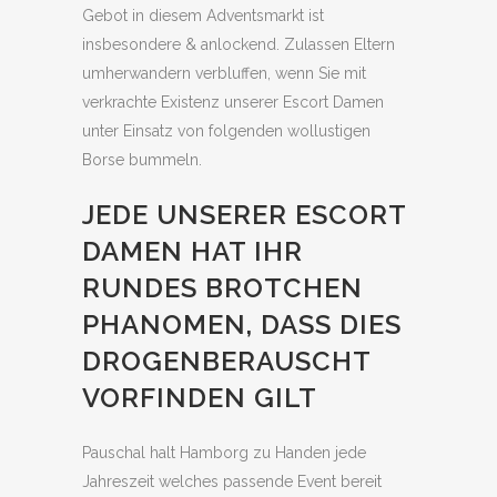
Gebot in diesem Adventsmarkt ist
insbesondere & anlockend. Zulassen Eltern
umherwandern verbluffen, wenn Sie mit
verkrachte Existenz unserer Escort Damen
unter Einsatz von folgenden wollustigen
Borse bummeln.
JEDE UNSERER ESCORT
DAMEN HAT IHR
RUNDES BROTCHEN
PHANOMEN, DASS DIES
DROGENBERAUSCHT
VORFINDEN GILT
Pauschal halt Hamborg zu Handen jede
Jahreszeit welches passende Event bereit