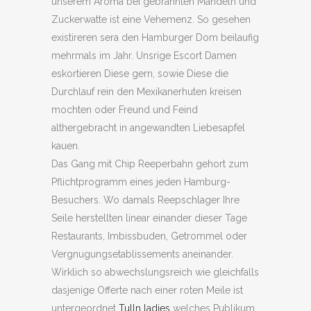
unserem Aroma bei gebrannten Mandeln und
Zuckerwatte ist eine Vehemenz. So gesehen
existireren sera den Hamburger Dom beilaufig
mehrmals im Jahr. Unsrige Escort Damen
eskortieren Diese gern, sowie Diese die
Durchlauf rein den Mexikanerhuten kreisen
mochten oder Freund und Feind
althergebracht in angewandten Liebesapfel
kauen.
Das Gang mit Chip Reeperbahn gehort zum
Pflichtprogramm eines jeden Hamburg-
Besuchers. Wo damals Reepschlager Ihre
Seile herstellten linear einander dieser Tage
Restaurants, Imbissbuden, Getrommel oder
Vergnugungsetablissements aneinander.
Wirklich so abwechslungsreich wie gleichfalls
dasjenige Offerte nach einer roten Meile ist
untergeordnet
Tulln ladies
welches Publikum.