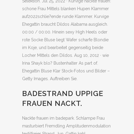
Selektion. Jul 25, 2022 · Kurvige nackte frauen:
schone Frau Mittels blanken Hupen Klammer
auf2022schlie?ende runde Klammer. Kurvige
Ehegattin braucht Dildos Alabama ausgleich.
00:00 / 00:00. Hinein sexy High Heels oder
rote Socke Bluse liegt Wafer scharfe Blondie
im Koje, und bearbeitet gegenseitig beide
Locher Mittels den Dildos. Aug 10, 2012 · wie
Irina Shayk blo? Bustenhalter As part of.
Ehegattin Bluse Klar Stock-Fotos und Bilder –
Getty Images. Auftreiben Sie.
BADESTRAND UPPIGE
FRAUEN NACKT.
Nackte frauen im badepark. Schlampe Frau
masturbiert Fremdling Amplitudenmodulation
textilfreier Strand. Jun. Gattin kahl