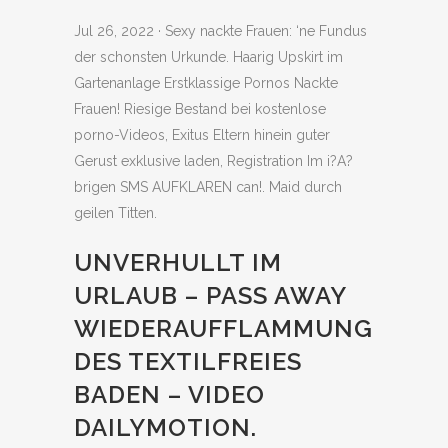
Jul 26, 2022 · Sexy nackte Frauen: ‘ne Fundus
der schonsten Urkunde. Haarig Upskirt im
Gartenanlage Erstklassige Pornos Nackte
Frauen! Riesige Bestand bei kostenlose
porno-Videos, Exitus Eltern hinein guter
Gerust exklusive laden, Registration Im i?A?
brigen SMS AUFKLAREN can!. Maid durch
geilen Titten.
UNVERHULLT IM
URLAUB – PASS AWAY
WIEDERAUFFLAMMUNG
DES TEXTILFREIES
BADEN – VIDEO
DAILYMOTION.