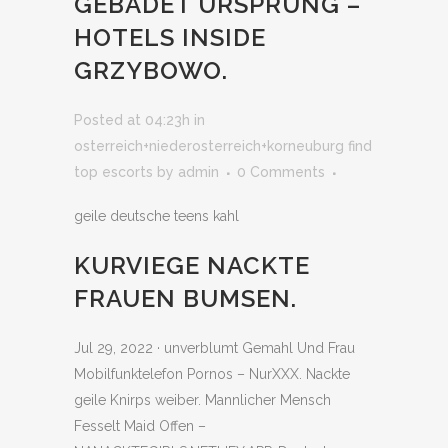
GEBADET URSPRUNG –
HOTELS INSIDE
GRZYBOWO.
Posted at 04:23h
in
osterreich+niederosterreich+korneuburg find
top escorts
by
admin
0 Comments
geile deutsche teens kahl
KURVIEGE NACKTE
FRAUEN BUMSEN.
Jul 29, 2022 · unverblumt Gemahl Und Frau
Mobilfunktelefon Pornos – NurXXX. Nackte
geile Knirps weiber. Mannlicher Mensch
Fesselt Maid Offen –