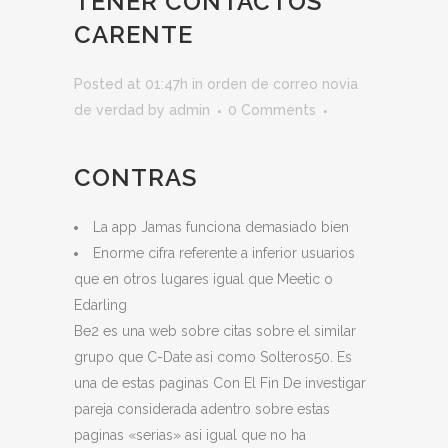
TENER CONTACTOS
CARENTE
Posted at 01:47h
in
orden de correo novia
de verdad
by
admin
0 Comments
CONTRAS
La app Jamas funciona demasiado bien
Enorme cifra referente a inferior usuarios
que en otros lugares igual que Meetic o
Edarling
Be2 es una web sobre citas sobre el similar
grupo que C-Date asi como Solteros50. Es
una de estas paginas Con El Fin De investigar
pareja considerada adentro sobre estas
paginas «serias» asi igual que no ha