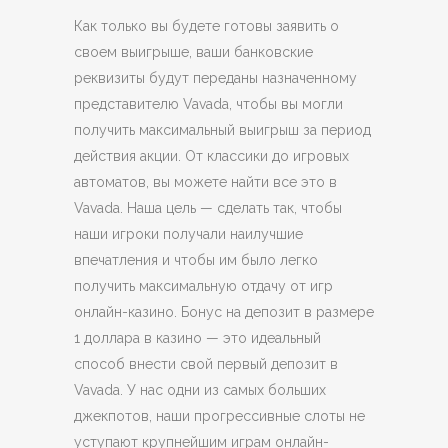
Как только вы будете готовы заявить о
своем выигрыше, ваши банковские
реквизиты будут переданы назначенному
представителю Vavada, чтобы вы могли
получить максимальный выигрыш за период
действия акции. От классики до игровых
автоматов, вы можете найти все это в
Vavada. Наша цель — сделать так, чтобы
наши игроки получали наилучшие
впечатления и чтобы им было легко
получить максимальную отдачу от игр
онлайн-казино. Бонус на депозит в размере
1 доллара в казино — это идеальный
способ внести свой первый депозит в
Vavada. У нас одни из самых больших
джекпотов, наши прогрессивные слоты не
уступают крупнейшим играм онлайн-