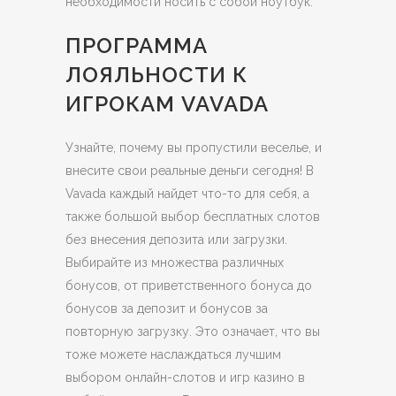
необходимости носить с собой ноутбук.
ПРОГРАММА
ЛОЯЛЬНОСТИ К
ИГРОКАМ VAVADA
Узнайте, почему вы пропустили веселье, и
внесите свои реальные деньги сегодня! В
Vavada каждый найдет что-то для себя, а
также большой выбор бесплатных слотов
без внесения депозита или загрузки.
Выбирайте из множества различных
бонусов, от приветственного бонуса до
бонусов за депозит и бонусов за
повторную загрузку. Это означает, что вы
тоже можете наслаждаться лучшим
выбором онлайн-слотов и игр казино в