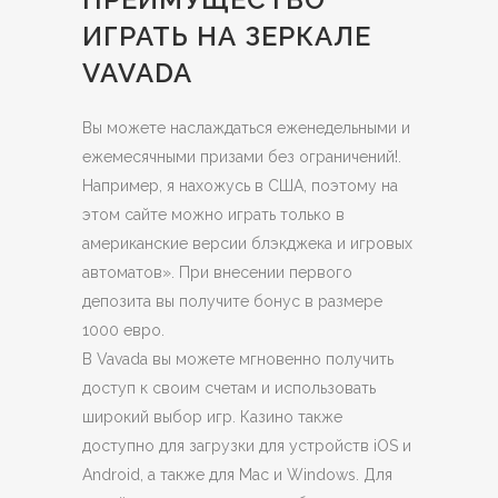
ИГРАТЬ НА ЗЕРКАЛЕ
VAVADA
Вы можете наслаждаться еженедельными и
ежемесячными призами без ограничений!.
Например, я нахожусь в США, поэтому на
этом сайте можно играть только в
американские версии блэкджека и игровых
автоматов». При внесении первого
депозита вы получите бонус в размере
1000 евро.
В Vavada вы можете мгновенно получить
доступ к своим счетам и использовать
широкий выбор игр. Казино также
доступно для загрузки для устройств iOS и
Android, а также для Mac и Windows. Для