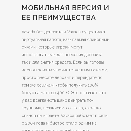
МОБИЛЬНАЯ ВЕРСИЯ И
ЕЕ ПРЕИМУЩЕСТВА
Vavada без депозита в Vavada существует
виртуальная валюта, называемая спиновыми
очками, которые игроки могут
использовать как для внесения депозита,
так и для снятия средств. Если вы готовы
воспользоваться приветственным пакетом,
просто внесите депозит и перейдите по
тем же ссылкам, чтобы получить 100%
бонус на матч до 400 €. Это означает, что
у вас всегда есть шанс выиграть по-
крупному, независимо от того, сколько
спинов вы играете. Vavada работает в сети
с 2004 года и быстро стало одним из
самых популярных онлайн-казино