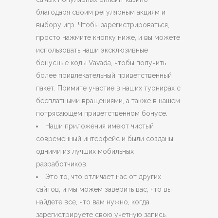
благодаря своим регулярным акциям и
выбору игр. Чтобы зарегистрироваться,
просто нажмите кнопку ниже, и вы можете
использовать наши эксклюзивные
бонусные коды Vavada, чтобы получить
более привлекательный приветственный
пакет. Примите участие в наших турнирах с
бесплатными вращениями, а также в нашем
потрясающем приветственном бонусе.
Наши приложения имеют чистый
современный интерфейс и были созданы
одними из лучших мобильных
разработчиков.
Это то, что отличает нас от других
сайтов, и мы можем заверить вас, что вы
найдете все, что вам нужно, когда
зарегистрируете свою учетную запись.