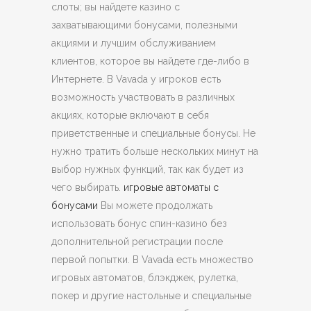
слоты; вы найдете казино с
захватывающими бонусами, полезными
акциями и лучшим обслуживанием
клиентов, которое вы найдете где-либо в
Интернете. В Vavada у игроков есть
возможность участвовать в различных
акциях, которые включают в себя
приветственные и специальные бонусы. Не
нужно тратить больше нескольких минут на
выбор нужных функций, так как будет из
чего выбирать.
игровые автоматы с
бонусами
Вы можете продолжать
использовать бонус спин-казино без
дополнительной регистрации после
первой попытки. В Vavada есть множество
игровых автоматов, блэкджек, рулетка,
покер и другие настольные и специальные