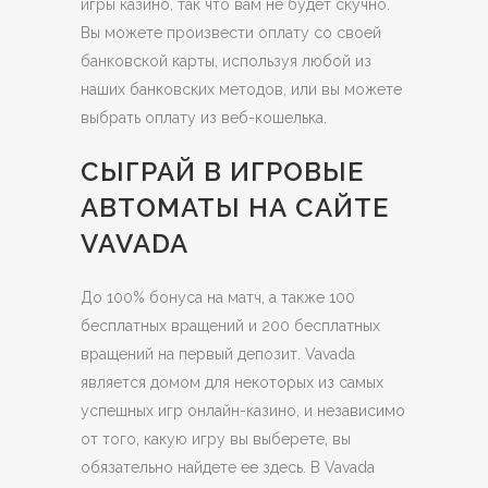
игры казино, так что вам не будет скучно.
Вы можете произвести оплату со своей
банковской карты, используя любой из
наших банковских методов, или вы можете
выбрать оплату из веб-кошелька.
СЫГРАЙ В ИГРОВЫЕ
АВТОМАТЫ НА САЙТЕ
VAVADA
До 100% бонуса на матч, а также 100
бесплатных вращений и 200 бесплатных
вращений на первый депозит. Vavada
является домом для некоторых из самых
успешных игр онлайн-казино, и независимо
от того, какую игру вы выберете, вы
обязательно найдете ее здесь. В Vavada