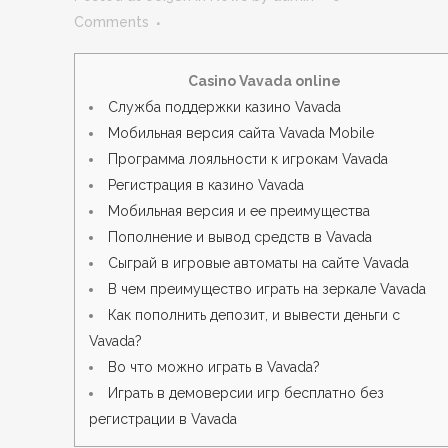
Comments
Casino Vavada online
Служба поддержки казино Vavada
Мобильная версия сайта Vavada Mobile
Программа лояльности к игрокам Vavada
Регистрация в казино Vavada
Мобильная версия и ее преимущества
Пополнение и вывод средств в Vavada
Сыграй в игровые автоматы на сайте Vavada
В чем преимущество играть на зеркале Vavada
Как пополнить депозит, и вывести деньги с
Vavada?
Во что можно играть в Vavada?
Играть в демоверсии игр бесплатно без
регистрации в Vavada