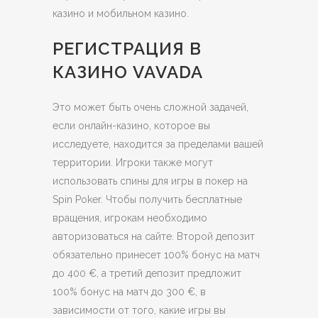
казино и мобильном казино.
РЕГИСТРАЦИЯ В
КАЗИНО VAVADA
Это может быть очень сложной задачей,
если онлайн-казино, которое вы
исследуете, находится за пределами вашей
территории. Игроки также могут
использовать спины для игры в покер на
Spin Poker. Чтобы получить бесплатные
вращения, игрокам необходимо
авторизоваться на сайте. Второй депозит
обязательно принесет 100% бонус на матч
до 400 €, а третий депозит предложит
100% бонус на матч до 300 €, в
зависимости от того, какие игры вы