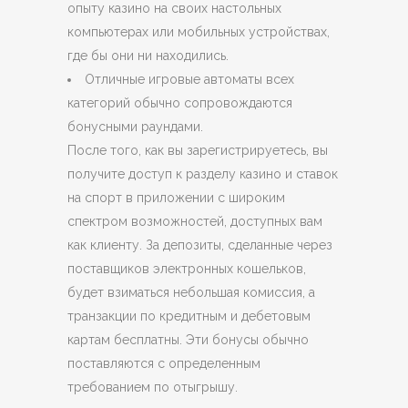
опыту казино на своих настольных
компьютерах или мобильных устройствах,
где бы они ни находились.
Отличные игровые автоматы всех
категорий обычно сопровождаются
бонусными раундами.
После того, как вы зарегистрируетесь, вы
получите доступ к разделу казино и ставок
на спорт в приложении с широким
спектром возможностей, доступных вам
как клиенту. За депозиты, сделанные через
поставщиков электронных кошельков,
будет взиматься небольшая комиссия, а
транзакции по кредитным и дебетовым
картам бесплатны. Эти бонусы обычно
поставляются с определенным
требованием по отыгрышу.