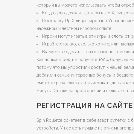
который вы можете использовать, чтобы опроб
Когда дело доходит до игры в Up X, сущест
Поскольку Up X лицензировано Управлением
надежном и честном игровом опыте.
Игроки могут играть в эти игры и слоты от р
Играйте столько, сколько хотите, или насла
Вы можете сделать заказ из главного меню 
Как новый игрок, вы получите 100% бонус на ма
потому что мы упростили доступ к нашей вели
добавили самые интересные бонусы и бездепоз
сможете развлекаться и выигрывать деньги вс
минуты. Ставки на просторечии и включают в се
РЕГИСТРАЦИЯ НА САЙТЕ
Spin Roulette сочетает в себе азарт рулетки 
устройств. У нас есть лучшие из этих многоп