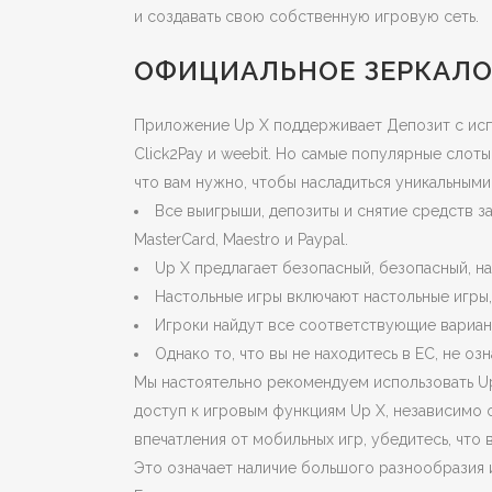
и создавать свою собственную игровую сеть.
ОФИЦИАЛЬНОЕ ЗЕРКАЛО 
Приложение Up X поддерживает Депозит с испо
Click2Pay и weebit. Но самые популярные слоты
что вам нужно, чтобы насладиться уникальными
Все выигрыши, депозиты и снятие средств за
MasterCard, Maestro и Paypal.
Up X предлагает безопасный, безопасный, н
Настольные игры включают настольные игры, 
Игроки найдут все соответствующие варианты
Однако то, что вы не находитесь в ЕС, не озн
Мы настоятельно рекомендуем использовать Up
доступ к игровым функциям Up X, независимо 
впечатления от мобильных игр, убедитесь, что
Это означает наличие большого разнообразия и