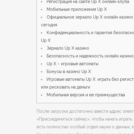
Регистрация на сайте Up X онлайн клуба
Мобильные приложения Up X
Официальное зеркало Up X онлайн казино
сегодня
Конфиденциальность и гарантия безопасн
Up X
Зеркало Up X казино
Безопасность и надежность онлайн казино
Up X – игровые автоматы
Бонусы в казино Up X
Игровые автоматы Up X: играть без регис
или рисковать на деньги
Мобильная версия и ее преимущества
После загрузки достаточно ввести адрес элект
«Присоединиться сейчас», чтобы начать играть
есть полностью особый отдел науки о данных, 