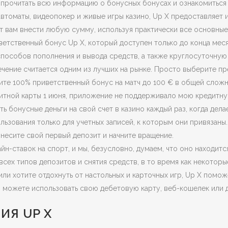
ы прочитать всю информацию о бонусных бонусах и ознакомиться
 автоматы, видеопокер и живые игры казино, Up X предоставляет
ет вам внести любую сумму, используя практически все основные
етственный бонус Up X, который доступен только до конца меся
пособов пополнения и вывода средств, а также круглосуточную
чение считается одним из лучших на рынке. Просто выберите пр
учите 100% приветственный бонус на матч до 100 € в общей сложн
дитной карты 1 июня, приложение не поддерживало мою кредитну
ь бонусные деньги на свой счет в казино каждый раз, когда дела
льзования только для учетных записей, к которым они привязаны.
несите свой первый депозит и начните вращение.
н-ставок на спорт, и мы, безусловно, думаем, что оно находитс
сех типов депозитов и снятия средств, в то время как некоторые
 или хотите отдохнуть от настольных и карточных игр, Up X помо
 Вы можете использовать свою дебетовую карту, веб-кошелек или
Я UP X