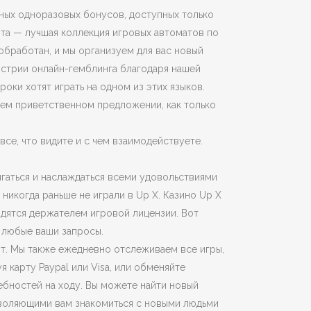
вных одноразовых бонусов, доступных только
айта — лучшая коллекция игровых автоматов по
обработан, и мы организуем для вас новый
устрии онлайн-гемблинга благодаря нашей
роки хотят играть на одном из этих языков.
шем приветственном предложении, как только
все, что видите и с чем взаимодействуете.
вигаться и наслаждаться всеми удовольствиями
 никогда раньше не играли в Up X. Казино Up X
ятся держателем игровой лицензии. Вот
а любые ваши запросы.
ают. Мы также ежедневно отслеживаем все игры,
 карту Paypal или Visa, или обменяйте
ебностей на ходу. Вы можете найти новый
зволяющими вам знакомиться с новыми людьми