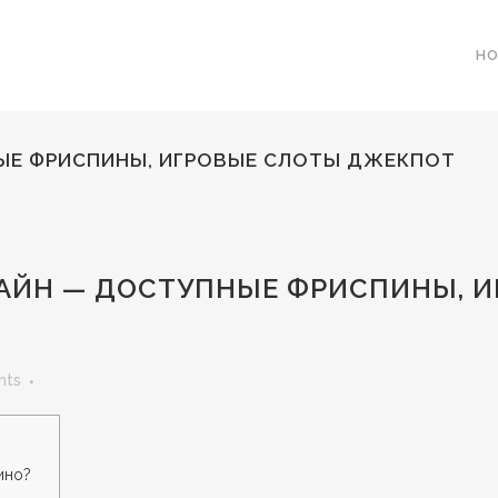
H
НЫЕ ФРИСПИНЫ, ИГРОВЫЕ СЛОТЫ ДЖЕКПОТ
ЛАЙН — ДОСТУПНЫЕ ФРИСПИНЫ, 
nts
ино?