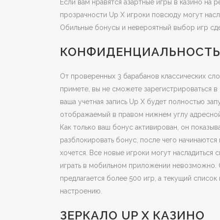
Если вам нравятся азартные игры в казино на р
прозрачности Up X игроки повсюду могут насл
Обильные бонусы и невероятный выбор игр сд
КОНФИДЕНЦИАЛЬНОСТЬ 
От проверенных 3 барабанов классических слот
примете, вы не сможете зарегистрироваться в 
ваша учетная запись Up X будет полностью зап
отображаемый в правом нижнем углу адресной
Как только ваш бонус активирован, он показыв
разблокировать бонус, после чего начинаются и
хочется. Все новые игроки могут насладиться 
играть в мобильном приложении невозможно. О
предлагается более 500 игр, а текущий списо
настроению.
ЗЕРКАЛО UP X КАЗИНО