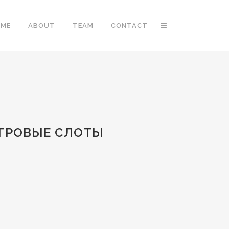
OME
ABOUT
TEAM
CONTACT
ИГРОВЫЕ СЛОТЫ