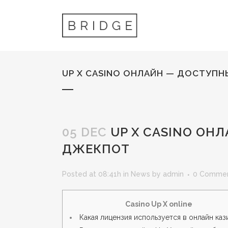
UP X CASINO ОНЛАЙН — ДОСТУП
05 DEC
UP X CASINO ОН
ДЖЕКПОТ
Posted at 08:41h
in
News
by
admin
0 Comme
Casino Up X online
Какая лицензия используется в онлайн каз