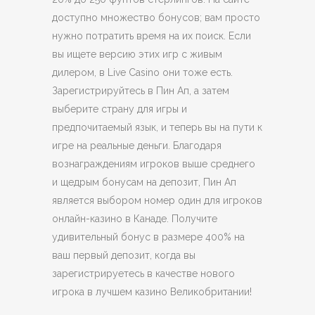
доступно множество бонусов; вам просто
нужно потратить время на их поиск. Если
вы ищете версию этих игр с живым
дилером, в Live Casino они тоже есть.
Зарегистрируйтесь в Пин Ап, а затем
выберите страну для игры и
предпочитаемый язык, и теперь вы на пути к
игре на реальные деньги. Благодаря
вознаграждениям игроков выше среднего
и щедрым бонусам на депозит, Пин Ап
является выбором номер один для игроков
онлайн-казино в Канаде. Получите
удивительный бонус в размере 400% на
ваш первый депозит, когда вы
зарегистрируетесь в качестве нового
игрока в лучшем казино Великобритании!