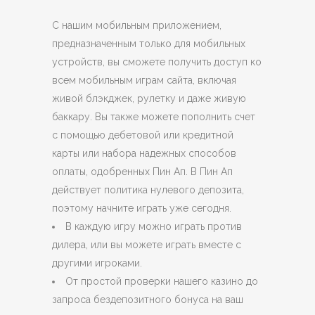
С нашим мобильным приложением,
предназначенным только для мобильных
устройств, вы сможете получить доступ ко
всем мобильным играм сайта, включая
живой блэкджек, рулетку и даже живую
баккару. Вы также можете пополнить счет
с помощью дебетовой или кредитной
карты или набора надежных способов
оплаты, одобренных Пин Ап. В Пин Ап
действует политика нулевого депозита,
поэтому начните играть уже сегодня.
В каждую игру можно играть против
дилера, или вы можете играть вместе с
другими игроками.
От простой проверки нашего казино до
запроса бездепозитного бонуса на ваш