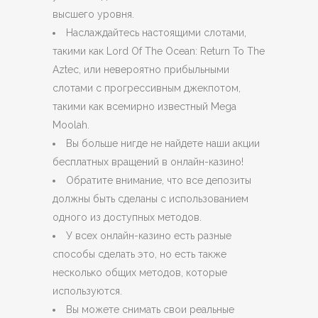
высшего уровня.
Наслаждайтесь настоящими слотами,
такими как Lord Of The Ocean: Return To The
Aztec, или невероятно прибыльными
слотами с прогрессивным джекпотом,
такими как всемирно известный Mega
Moolah.
Вы больше нигде не найдете наши акции
бесплатных вращений в онлайн-казино!
Обратите внимание, что все депозиты
должны быть сделаны с использованием
одного из доступных методов.
У всех онлайн-казино есть разные
способы сделать это, но есть также
несколько общих методов, которые
используются.
Вы можете снимать свои реальные