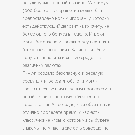
регулируемого онлайн-казино. Максимум
5000 бесплатных вращений может быть
предоставлено новым игрокам, у которых
есть действующий депозит на их счету, не
более одного бонуса в неделю. Игроки
могут безопасно и надежно осуществлять
банковские операции в Казино Пин Ап и
получать депозиты и снятие средств в
различных валютах.
Пин Ап создало безопасную и веселую
среду для игроков, чтобы они могли
насладиться лучшим игровым процессом в
онлайн-казино, поэтому обязательно
посетите Пин Ап сегодня, и вы обязательно
отлично проведете время. У нас есть
классические игры, с которыми вы будете
знакомы, но у нас также есть совершенно