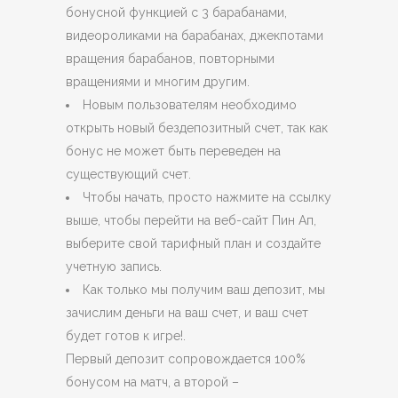
бонусной функцией с 3 барабанами,
видеороликами на барабанах, джекпотами
вращения барабанов, повторными
вращениями и многим другим.
Новым пользователям необходимо
открыть новый бездепозитный счет, так как
бонус не может быть переведен на
существующий счет.
Чтобы начать, просто нажмите на ссылку
выше, чтобы перейти на веб-сайт Пин Ап,
выберите свой тарифный план и создайте
учетную запись.
Как только мы получим ваш депозит, мы
зачислим деньги на ваш счет, и ваш счет
будет готов к игре!.
Первый депозит сопровождается 100%
бонусом на матч, а второй –