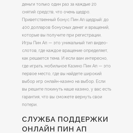
деньги только один раз за каждые 20
снятий средств, что очень щедро.
Приветственный бонус Пин Ап щедрый: до
400 долларов бонусных денег и вращений,
которые вы получите при регистрации.
Игры Пин Ап — это уникальный тип видео-
слотов, где каждое вращение определяет,
как решается тема. И если вам интересно,
где играть, мобильное Казино Пин Ап — это
первое место, где вы найдете широкий
выбор игр онлайн-казино на выбор. Если
вы решите покинуть наше казино, у вас есть
гарантия, что вы сможете вернуть свои
потери.
СЛУЖБА ПОДДЕРЖКИ
ОНЛАЙН ПИН АП