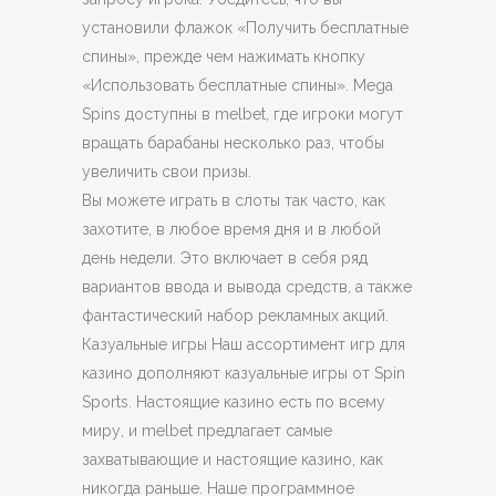
установили флажок «Получить бесплатные
спины», прежде чем нажимать кнопку
«Использовать бесплатные спины». Mega
Spins доступны в melbet, где игроки могут
вращать барабаны несколько раз, чтобы
увеличить свои призы.
Вы можете играть в слоты так часто, как
захотите, в любое время дня и в любой
день недели. Это включает в себя ряд
вариантов ввода и вывода средств, а также
фантастический набор рекламных акций.
Казуальные игры Наш ассортимент игр для
казино дополняют казуальные игры от Spin
Sports. Настоящие казино есть по всему
миру, и melbet предлагает самые
захватывающие и настоящие казино, как
никогда раньше. Наше программное