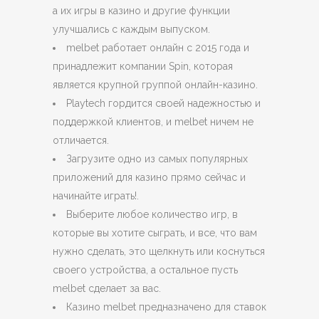
а их игры в казино и другие функции
улучшались с каждым выпуском.
melbet работает онлайн с 2015 года и
принадлежит компании Spin, которая
является крупной группой онлайн-казино.
Playtech гордится своей надежностью и
поддержкой клиентов, и melbet ничем не
отличается.
Загрузите одно из самых популярных
приложений для казино прямо сейчас и
начинайте играть!.
Выберите любое количество игр, в
которые вы хотите сыграть, и все, что вам
нужно сделать, это щелкнуть или коснуться
своего устройства, а остальное пусть
melbet сделает за вас.
Казино melbet предназначено для ставок