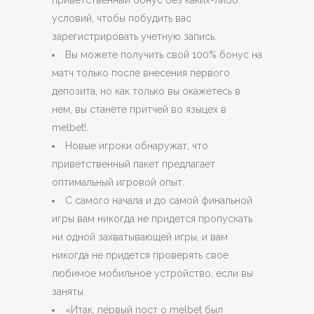
приветственный бонус без каких-либо
условий, чтобы побудить вас
зарегистрировать учетную запись.
Вы можете получить свой 100% бонус на
матч только после внесения первого
депозита, но как только вы окажетесь в
нем, вы станете притчей во языцех в
melbet!.
Новые игроки обнаружат, что
приветственный пакет предлагает
оптимальный игровой опыт.
С самого начала и до самой финальной
игры вам никогда не придется пропускать
ни одной захватывающей игры, и вам
никогда не придется проверять свое
любимое мобильное устройство, если вы
заняты.
«Итак, первый пост о melbet был