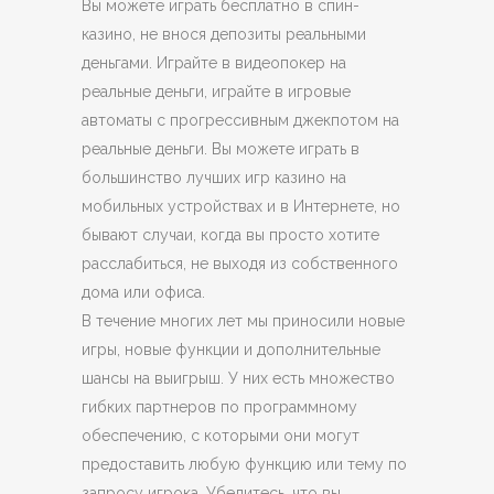
Вы можете играть бесплатно в спин-
казино, не внося депозиты реальными
деньгами. Играйте в видеопокер на
реальные деньги, играйте в игровые
автоматы с прогрессивным джекпотом на
реальные деньги. Вы можете играть в
большинство лучших игр казино на
мобильных устройствах и в Интернете, но
бывают случаи, когда вы просто хотите
расслабиться, не выходя из собственного
дома или офиса.
В течение многих лет мы приносили новые
игры, новые функции и дополнительные
шансы на выигрыш. У них есть множество
гибких партнеров по программному
обеспечению, с которыми они могут
предоставить любую функцию или тему по
запросу игрока. Убедитесь, что вы