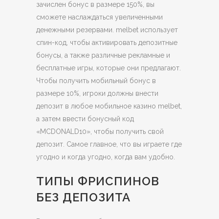
зачислен бонус в размере 150%, вы
сможете наслаждаться увеличенными
денежными резервами. melbet использует
спин-код, чтобы активировать депозитные
бонусы, а также различные рекламные и
бесплатные игры, которые они предлагают.
Чтобы получить мобильный бонус в
размере 10%, игроки должны внести
депозит в любое мобильное казино melbet,
а затем ввести бонусный код
«MCDONALD10», чтобы получить свой
депозит. Самое главное, что вы играете где
угодно и когда угодно, когда вам удобно.
ТИПЫ ФРИСПИНОВ
БЕЗ ДЕПОЗИТА