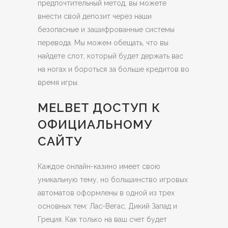
предпочтительный метод, вы можете
внести свой депозит через наши
безопасные и зашифрованные системы
перевода. Мы можем обещать, что вы
найдете слот, который будет держать вас
на ногах и бороться за больше кредитов во
время игры.
MELBET ДОСТУП К
ОФИЦИАЛЬНОМУ
САЙТУ
Каждое онлайн-казино имеет свою
уникальную тему, но большинство игровых
автоматов оформлены в одной из трех
основных тем: Лас-Вегас, Дикий Запад и
Греция. Как только на ваш счет будет