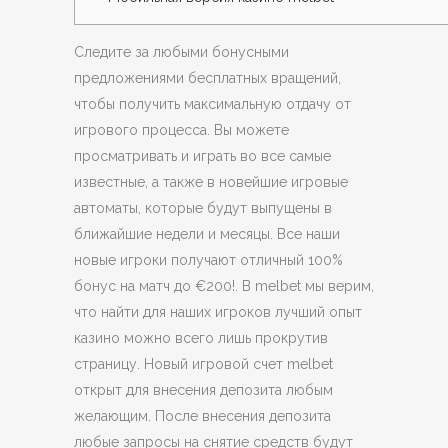
Следите за любыми бонусными
предложениями бесплатных вращений,
чтобы получить максимальную отдачу от
игрового процесса. Вы можете
просматривать и играть во все самые
известные, а также в новейшие игровые
автоматы, которые будут выпущены в
ближайшие недели и месяцы. Все наши
новые игроки получают отличный 100%
бонус на матч до €200!. В melbet мы верим,
что найти для наших игроков лучший опыт
казино можно всего лишь прокрутив
страницу. Новый игровой счет melbet
открыт для внесения депозита любым
желающим. После внесения депозита
любые запросы на снятие средств будут