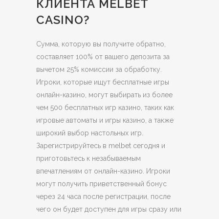
КЛИЕНТА MELBET
CASINO?
Сумма, которую вы получите обратно,
составляет 100% от вашего депозита за
вычетом 25% комиссии за обработку.
Игроки, которые ищут бесплатные игры
онлайн-казино, могут выбирать из более
чем 500 бесплатных игр казино, таких как
игровые автоматы и игры казино, а также
широкий выбор настольных игр.
Зарегистрируйтесь в melbet сегодня и
приготовьтесь к незабываемым
впечатлениям от онлайн-казино. Игроки
могут получить приветственный бонус
через 24 часа после регистрации, после
чего он будет доступен для игры сразу или