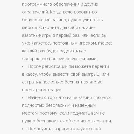
программного обеспечения и других
ограничений. Когда дело доходит до
бонусов спин-казино, нужно учитывать
многое. Откройте для себя онлайн-
азартные игры в первый раз, или, если вы
уже являетесь постоянным игроком, melbet
каждый раз будет радовать вас
совершенно новыми впечатлениями.
После регистрации вы можете перейти
в кассу, чтобы вывести свой выигрыш, или
сыграть в несколько бесплатных игр во
время регистрации.
Начнем с того, что наше казино является
полностью безопасным и надежным
местом, поэтому, если подумать, вам не
нужно беспокоиться об его использовании.
Пожалуйста, зарегистрируйте свой