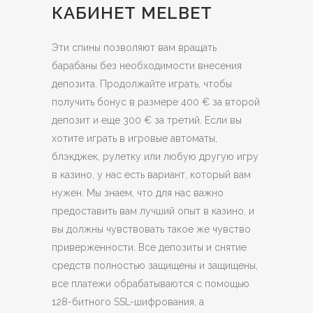
КАБИНЕТ MELBET
Эти спины позволяют вам вращать
барабаны без необходимости внесения
депозита. Продолжайте играть, чтобы
получить бонус в размере 400 € за второй
депозит и еще 300 € за третий. Если вы
хотите играть в игровые автоматы,
блэкджек, рулетку или любую другую игру
в казино, у нас есть вариант, который вам
нужен. Мы знаем, что для нас важно
предоставить вам лучший опыт в казино, и
вы должны чувствовать такое же чувство
приверженности. Все депозиты и снятие
средств полностью защищены и защищены,
все платежи обрабатываются с помощью
128-битного SSL-шифрования, а