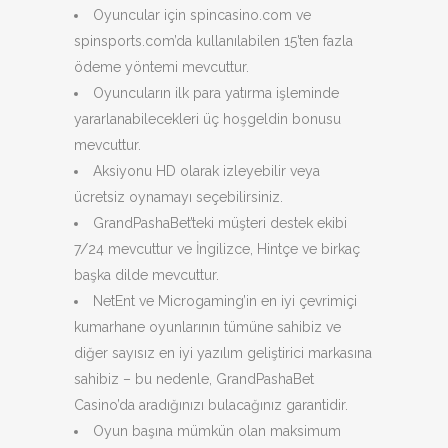
Oyuncular için spincasino.com ve
spinsports.com’da kullanılabilen 15’ten fazla
ödeme yöntemi mevcuttur.
Oyuncuların ilk para yatırma işleminde
yararlanabilecekleri üç hoşgeldin bonusu
mevcuttur.
Aksiyonu HD olarak izleyebilir veya
ücretsiz oynamayı seçebilirsiniz.
GrandPashaBet’teki müşteri destek ekibi
7/24 mevcuttur ve İngilizce, Hintçe ve birkaç
başka dilde mevcuttur.
NetEnt ve Microgaming’in en iyi çevrimiçi
kumarhane oyunlarının tümüne sahibiz ve
diğer sayısız en iyi yazılım geliştirici markasına
sahibiz – bu nedenle, GrandPashaBet
Casino’da aradığınızı bulacağınız garantidir.
Oyun başına mümkün olan maksimum