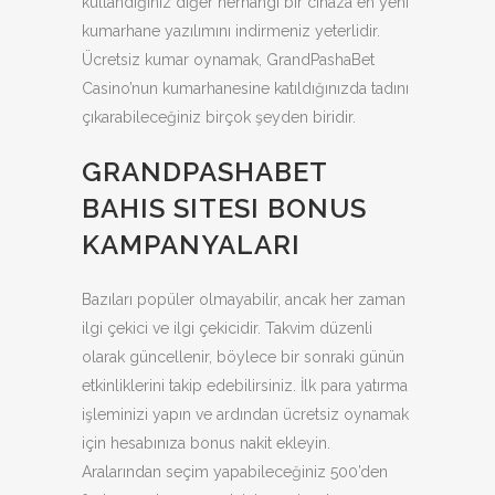
kullandığınız diğer herhangi bir cihaza en yeni
kumarhane yazılımını indirmeniz yeterlidir.
Ücretsiz kumar oynamak, GrandPashaBet
Casino’nun kumarhanesine katıldığınızda tadını
çıkarabileceğiniz birçok şeyden biridir.
GRANDPASHABET
BAHIS SITESI BONUS
KAMPANYALARI
Bazıları popüler olmayabilir, ancak her zaman
ilgi çekici ve ilgi çekicidir. Takvim düzenli
olarak güncellenir, böylece bir sonraki günün
etkinliklerini takip edebilirsiniz. İlk para yatırma
işleminizi yapın ve ardından ücretsiz oynamak
için hesabınıza bonus nakit ekleyin.
Aralarından seçim yapabileceğiniz 500’den