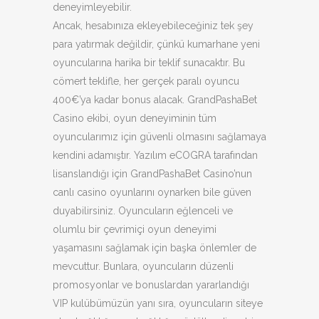
deneyimleyebilir.
Ancak, hesabınıza ekleyebileceğiniz tek şey
para yatırmak değildir, çünkü kumarhane yeni
oyuncularına harika bir teklif sunacaktır. Bu
cömert teklifle, her gerçek paralı oyuncu
400€’ya kadar bonus alacak. GrandPashaBet
Casino ekibi, oyun deneyiminin tüm
oyuncularımız için güvenli olmasını sağlamaya
kendini adamıştır. Yazılım eCOGRA tarafından
lisanslandığı için GrandPashaBet Casino’nun
canlı casino oyunlarını oynarken bile güven
duyabilirsiniz. Oyuncuların eğlenceli ve
olumlu bir çevrimiçi oyun deneyimi
yaşamasını sağlamak için başka önlemler de
mevcuttur. Bunlara, oyuncuların düzenli
promosyonlar ve bonuslardan yararlandığı
VIP kulübümüzün yanı sıra, oyuncuların siteye