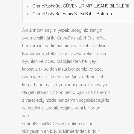
GrandPashaBet GÜVENİLİR Mİ? (LİSANS BİLGİLERİ)
GrandPashaBet Bahis Sitesi Bahis Bölümü
Aralarından seçim yapabileceğiniz zengin
oyun çeşitliliği ile GrandPashaBet Casino’da
her zaman aradığınız bir şeyi bulabileceksiniz.
Kumarhane, slotlar, rulet, video poker, masa
oyunları ve video blackjack’ten her şeyi
kapsayan 500’den fazla benzersiz ve özel
oyun içerir. Hatta en sevdiğiniz geleneksel
kumarhane masa oyunlarını gerçek dünyaya
da getirebilirsiniz.Son teknoloji kumarhanemizi
ziyaret ettiğinizde her zaman seçebileceğiniz
ve keyfini çıkarabileceğiniz yeni bir oyun
vardır.
GrandPashaBet Casino, online casino
dünyasının en büyük isimlerinden biridir.