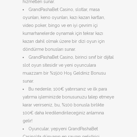
hizmetleri sunar.
GrandPashaBet Casino, slotlar, masa
oyunları, keno oyunları, kazı kazan kartları,
video poker, bingo ve en iyi çevrim içi
kumarhanelerde oynamak için tekrar kazı
kazan dahil olmak üzere bir dizi oyun için
döndürme bonusları sunar.
GrandPashaBet Casino, birinci sınıf bir dijital
slot oyun sitesidir ve yeni oyunculara
muazzam bir %1500 Hoş Geldiniz Bonusu
sunar.
Bu nedenle, 100€ yatırırsanız ve ilk para
yatırma işleminizde bonusunuzu talep etmeye
karar verirseniz, bu, %100 bonusla birlikte
100€ daha kredilendirileceğiniz anlamına
gelir!
Oyuncular, yepyeni GrandPashaBet
Casino’da dünyanın en saygın geliştirici