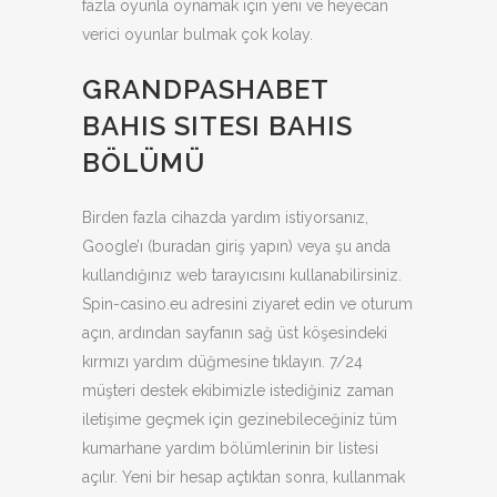
fazla oyunla oynamak için yeni ve heyecan
verici oyunlar bulmak çok kolay.
GRANDPASHABET
BAHIS SITESI BAHIS
BÖLÜMÜ
Birden fazla cihazda yardım istiyorsanız,
Google’ı (buradan giriş yapın) veya şu anda
kullandığınız web tarayıcısını kullanabilirsiniz.
Spin-casino.eu adresini ziyaret edin ve oturum
açın, ardından sayfanın sağ üst köşesindeki
kırmızı yardım düğmesine tıklayın. 7/24
müşteri destek ekibimizle istediğiniz zaman
iletişime geçmek için gezinebileceğiniz tüm
kumarhane yardım bölümlerinin bir listesi
açılır. Yeni bir hesap açtıktan sonra, kullanmak