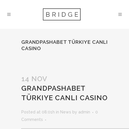
GRANDPASHABET TÜRKIYE CANLI
CASINO
14 NOV
GRANDPASHABET
TÜRKIYE CANLI CASINO
Posted at 08:01h
in
News
by
admin
0
Comments