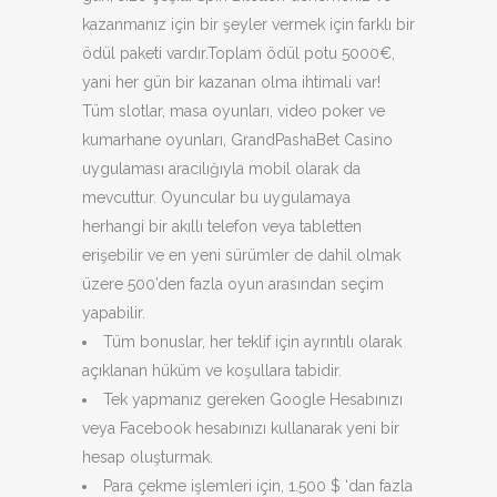
kazanmanız için bir şeyler vermek için farklı bir
ödül paketi vardır.Toplam ödül potu 5000€,
yani her gün bir kazanan olma ihtimali var!
Tüm slotlar, masa oyunları, video poker ve
kumarhane oyunları, GrandPashaBet Casino
uygulaması aracılığıyla mobil olarak da
mevcuttur. Oyuncular bu uygulamaya
herhangi bir akıllı telefon veya tabletten
erişebilir ve en yeni sürümler de dahil olmak
üzere 500’den fazla oyun arasından seçim
yapabilir.
Tüm bonuslar, her teklif için ayrıntılı olarak
açıklanan hüküm ve koşullara tabidir.
Tek yapmanız gereken Google Hesabınızı
veya Facebook hesabınızı kullanarak yeni bir
hesap oluşturmak.
Para çekme işlemleri için, 1.500 $ ‘dan fazla