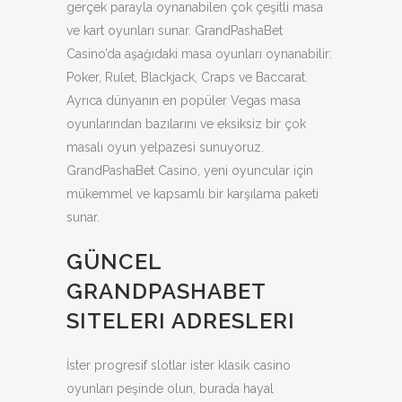
gerçek parayla oynanabilen çok çeşitli masa
ve kart oyunları sunar. GrandPashaBet
Casino’da aşağıdaki masa oyunları oynanabilir:
Poker, Rulet, Blackjack, Craps ve Baccarat.
Ayrıca dünyanın en popüler Vegas masa
oyunlarından bazılarını ve eksiksiz bir çok
masalı oyun yelpazesi sunuyoruz.
GrandPashaBet Casino, yeni oyuncular için
mükemmel ve kapsamlı bir karşılama paketi
sunar.
GÜNCEL
GRANDPASHABET
SITELERI ADRESLERI
İster progresif slotlar ister klasik casino
oyunları peşinde olun, burada hayal