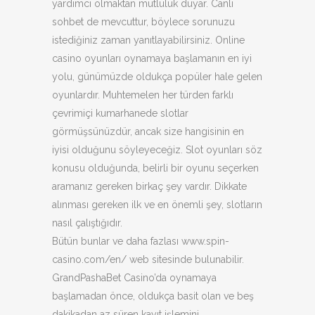
yardımcı olmaktan mutluluk duyar. Canlı
sohbet de mevcuttur, böylece sorunuzu
istediğiniz zaman yanıtlayabilirsiniz. Online
casino oyunları oynamaya başlamanın en iyi
yolu, günümüzde oldukça popüler hale gelen
oyunlardır. Muhtemelen her türden farklı
çevrimiçi kumarhanede slotlar
görmüşsünüzdür, ancak size hangisinin en
iyisi olduğunu söyleyeceğiz. Slot oyunları söz
konusu olduğunda, belirli bir oyunu seçerken
aramanız gereken birkaç şey vardır. Dikkate
alınması gereken ilk ve en önemli şey, slotların
nasıl çalıştığıdır.
Bütün bunlar ve daha fazlası www.spin-
casino.com/en/ web sitesinde bulunabilir.
GrandPashaBet Casino’da oynamaya
başlamadan önce, oldukça basit olan ve beş
dakikadan az süren kayıt işlemini