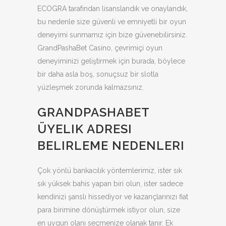
ECOGRA tarafından lisanslandık ve onaylandık,
bu nedenle size güvenli ve emniyetli bir oyun
deneyimi sunmamız için bize güvenebilirsiniz.
GrandPashaBet Casino, çevrimiçi oyun
deneyiminizi geliştirmek için burada, böylece
bir daha asla boş, sonuçsuz bir slotla
yüzleşmek zorunda kalmazsınız.
GRANDPASHABET
ÜYELIK ADRESI
BELIRLEME NEDENLERI
Çok yönlü bankacılık yöntemlerimiz, ister sık
sık yüksek bahis yapan biri olun, ister sadece
kendinizi şanslı hissediyor ve kazançlarınızı fiat
para birimine dönüştürmek istiyor olun, size
en uygun olanı seçmenize olanak tanır. Ek