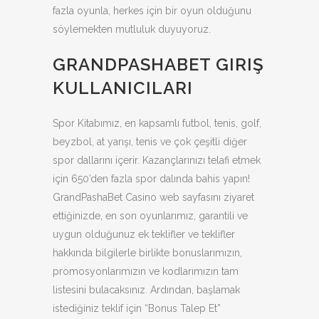
fazla oyunla, herkes için bir oyun olduğunu
söylemekten mutluluk duyuyoruz.
GRANDPASHABET GIRIŞ
KULLANICILARI
Spor Kitabımız, en kapsamlı futbol, tenis, golf,
beyzbol, at yarışı, tenis ve çok çeşitli diğer
spor dallarını içerir. Kazançlarınızı telafi etmek
için 650’den fazla spor dalında bahis yapın!
GrandPashaBet Casino web sayfasını ziyaret
ettiğinizde, en son oyunlarımız, garantili ve
uygun olduğunuz ek teklifler ve teklifler
hakkında bilgilerle birlikte bonuslarımızın,
promosyonlarımızın ve kodlarımızın tam
listesini bulacaksınız. Ardından, başlamak
istediğiniz teklif için “Bonus Talep Et”