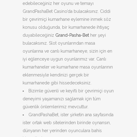
edebileceğiniz her oyunu ve temayı
GrandPashaBet Casino’da bulacaksınız. Ciddi
bir çevrimiçi kumarhane eylemine inmek söz
konusu olduğunda, bir kumarhanede ihtiyaç
duyabileceğiniz
Grand-Pasha-Bet
her şeyi
bulacaksınız. Slot oyunlarından masa
oyunlarına ve canlı kumarhaneye, sizin için en
iyi eğlenceye uygun oyunlarımız var. Canlı
kumarhaneler ve kumarhane masa oyunlarının
eklenmesiyle kendinizi gerçek bir
kumarhanede gibi hissedeceksiniz.
Bizimle güvenli ve keyifli bir çevrimiçi oyun
deneyimi yaşamanızı sağlamak için tüm
güvenlik önlemlerimiz mevcuttur.
GrandPashaBet, ister şirketin ana sayfasında
ister ortak web sitelerinden birinde oynansın,
dünyanın her yerinden oyunculara bahis