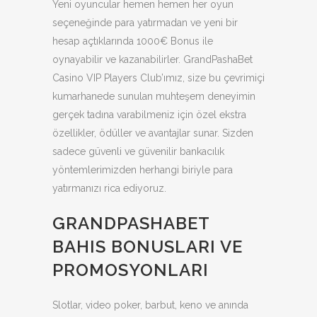
Yeni oyuncular hemen hemen her oyun
seçeneğinde para yatırmadan ve yeni bir
hesap açtıklarında 1000€ Bonus ile
oynayabilir ve kazanabilirler. GrandPashaBet
Casino VIP Players Club’ımız, size bu çevrimiçi
kumarhanede sunulan muhteşem deneyimin
gerçek tadına varabilmeniz için özel ekstra
özellikler, ödüller ve avantajlar sunar. Sizden
sadece güvenli ve güvenilir bankacılık
yöntemlerimizden herhangi biriyle para
yatırmanızı rica ediyoruz.
GRANDPASHABET
BAHIS BONUSLARI VE
PROMOSYONLARI
Slotlar, video poker, barbut, keno ve anında