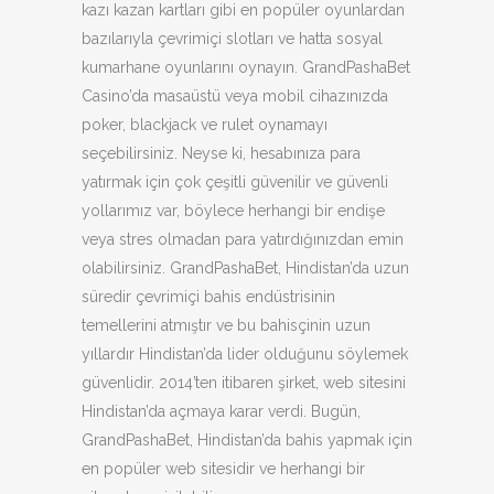
kazı kazan kartları gibi en popüler oyunlardan
bazılarıyla çevrimiçi slotları ve hatta sosyal
kumarhane oyunlarını oynayın. GrandPashaBet
Casino’da masaüstü veya mobil cihazınızda
poker, blackjack ve rulet oynamayı
seçebilirsiniz. Neyse ki, hesabınıza para
yatırmak için çok çeşitli güvenilir ve güvenli
yollarımız var, böylece herhangi bir endişe
veya stres olmadan para yatırdığınızdan emin
olabilirsiniz. GrandPashaBet, Hindistan’da uzun
süredir çevrimiçi bahis endüstrisinin
temellerini atmıştır ve bu bahisçinin uzun
yıllardır Hindistan’da lider olduğunu söylemek
güvenlidir. 2014’ten itibaren şirket, web sitesini
Hindistan’da açmaya karar verdi. Bugün,
GrandPashaBet, Hindistan’da bahis yapmak için
en popüler web sitesidir ve herhangi bir