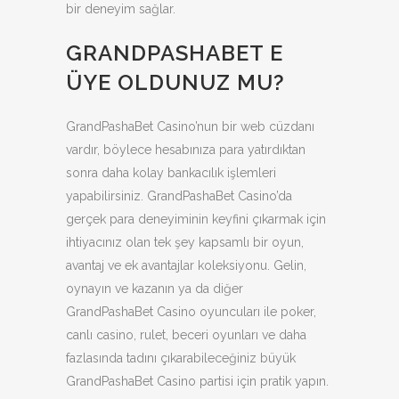
bir deneyim sağlar.
GRANDPASHABET E
ÜYE OLDUNUZ MU?
GrandPashaBet Casino’nun bir web cüzdanı
vardır, böylece hesabınıza para yatırdıktan
sonra daha kolay bankacılık işlemleri
yapabilirsiniz. GrandPashaBet Casino’da
gerçek para deneyiminin keyfini çıkarmak için
ihtiyacınız olan tek şey kapsamlı bir oyun,
avantaj ve ek avantajlar koleksiyonu. Gelin,
oynayın ve kazanın ya da diğer
GrandPashaBet Casino oyuncuları ile poker,
canlı casino, rulet, beceri oyunları ve daha
fazlasında tadını çıkarabileceğiniz büyük
GrandPashaBet Casino partisi için pratik yapın.