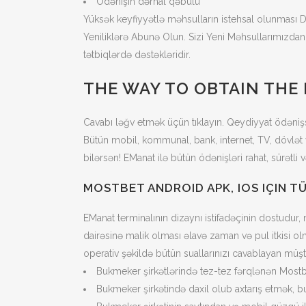
Ödənişin dərhal qəbulu
Yüksək keyfiyyətlə məhsulların istehsal olunması Diz
Yeniliklərə Abunə Olun. Sizi Yeni Məhsullarımızda
tətbiqlərdə dəstəkləridir.
THE WAY TO OBTAIN THE
Cavabı ləğv etmək üçün tıklayın. Qeydiyyat ödəniş
Bütün mobil, kommunal, bank, internet, TV, dövlət 
bilərsən! EManat ilə bütün ödənişləri rahat, sürətli v
MOSTBET ANDROID APK, IOS IÇIN TÜ
EManat terminalının dizaynı istifadəçinin dostudur, 
dairəsinə malik olması əlavə zaman və pul itkisi 
operativ şəkildə bütün suallarınızı cavablayan müşt
Bukmeker şirkətlərində tez-tez fərqlənən Mostbe
Bukmeker şirkətində daxil olub axtarış etmək, bu