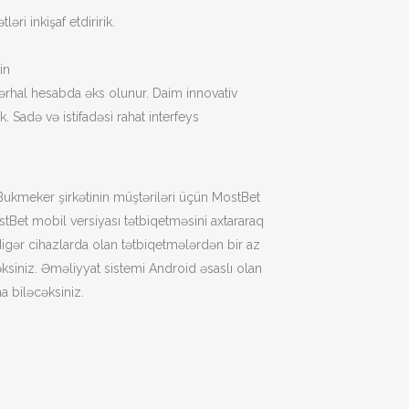
ri inkişaf etdiririk.
in
ərhal hesabda əks olunur. Daim innovativ
. Sadə və istifadəsi rahat interfeys
 Bukmeker şirkətinin müştəriləri üçün MostBet
stBet mobil versiyası tətbiqetməsini axtararaq
digər cihazlarda olan tətbiqetmələrdən bir az
cəksiniz. Əməliyyat sistemi Android əsaslı olan
a biləcəksiniz.