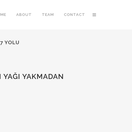
OME
ABOUT
TEAM
CONTACT
7 YOLU
 YAĞI YAKMADAN