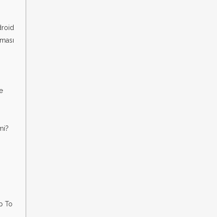
droid
aması
e
mi?
p To