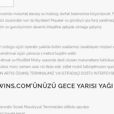
arəsində məlumat alacaq və məbləğ dərhal balansınıza köçürüləcək. F
kəsiz üsulundan sən də faydalan! Peşəkar və gördüyü işlə fərq yaratma
 və gəncliyimizin davamlı inkişafına qatqıda olmağa çalışırıq
i olduğu üçün operativ şəkildə bütün suallarınızı cavablayan müştəri x
 endirmək üçün yalnızca 1 metod təqdim edilir.
riş etmək və MostBet Moby əsasında daxil olunan məlumatların təhlükəs
nlüklər mərc zamanı əsas rol ifadə edir. 1xBet mobil tətbiqetməsini qu
00-DƏN ARTIQ ÖDƏNİŞ TERMİNALIMIZ VƏ İSTİFADƏÇİ DOSTU İNTERFEYS
INS.COM’ÜNÜZÜ GECE YARISI YAĞ
porativ Sosial Məsuliyyət Terminaldan istifadə qaydası
rlı həyata keçir!