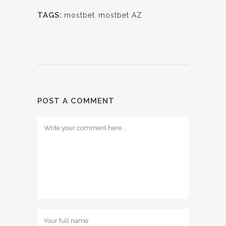
TAGS:
mostbet
,
mostbet AZ
POST A COMMENT