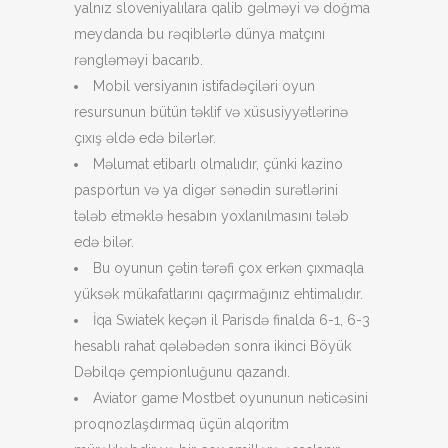
yalnız sloveniyalılara qalib gəlməyi və doğma
meydanda bu rəqiblərlə dünya matçını
rəngləməyi bacarıb.
Mobil versiyanın istifadəçiləri oyun
resursunun bütün təklif və xüsusiyyətlərinə
çıxış əldə edə bilərlər.
Məlumat etibarlı olmalıdır, çünki kazino
pasportun və ya digər sənədin surətlərini
tələb etməklə hesabın yoxlanılmasını tələb
edə bilər.
Bu oyunun çətin tərəfi çox erkən çıxmaqla
yüksək mükafatlarını qaçırmağınız ehtimalıdır.
İqa Swiatek keçən il Parisdə finalda 6-1, 6-3
hesablı rahat qələbədən sonra ikinci Böyük
Dəbilqə çempionluğunu qazandı.
Aviator game Mostbet oyununun nəticəsini
proqnozlaşdırmaq üçün alqoritm