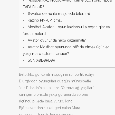
Mostbet KAZİNODA Aviator game SLOTUNU NECƏ
TAPA BİLƏR?
Əvvəlcə demo ilə məşq edə bilərəm?
Kazino PIN-UP icmalı
Mostbet Aviator – oyun kazinosu ilə oxşarlıqlar və
fərqlər nələrdir
Aviator oyununda necə qazanmalı?
Aviator Mostbet oyununda istifadə etmək üçün ən
yaxşı mərc sistemi hansıdır?
SON XƏBƏRLƏR
Beləliklə, görkəmli məşqçinin rəhbərlik etdiyi
Djurgården oyunçuları düzgün münasibətlə
“qızıl”ı hədəfə ala bilirlər. “Qırmızı-ağ-yaşıllar”
cari çempionatda yaxşı görünürdü və onu
üçüncü pillədə başa vurub. İkinci
Björklevendən 10 xal geri qalan Mura
dördüncü Djurgården və beşinci