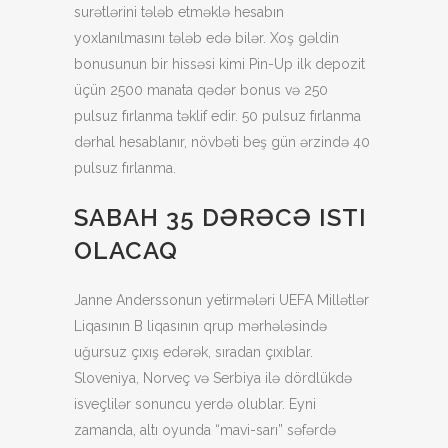
surətlərini tələb etməklə hesabın
yoxlanılmasını tələb edə bilər. Xoş gəldin
bonusunun bir hissəsi kimi Pin-Up ilk depozit
üçün 2500 manata qədər bonus və 250
pulsuz fırlanma təklif edir. 50 pulsuz fırlanma
dərhal hesablanır, növbəti beş gün ərzində 40
pulsuz fırlanma.
SABAH 35 DƏRƏCƏ ISTI
OLACAQ
Janne Anderssonun yetirmələri UEFA Millətlər
Liqasının B liqasının qrup mərhələsində
uğursuz çıxış edərək, sıradan çıxıblar.
Sloveniya, Norveç və Serbiya ilə dördlükdə
isveçlilər sonuncu yerdə olublar. Eyni
zamanda, altı oyunda “mavi-sarı” səfərdə