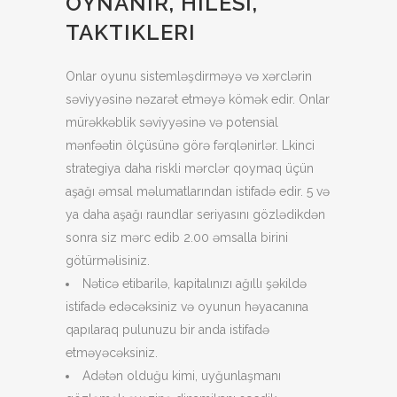
OYNANIR, HILESI,
TAKTIKLERI
Onlar oyunu sistemləşdirməyə və xərclərin
səviyyəsinə nəzarət etməyə kömək edir. Onlar
mürəkkəblik səviyyəsinə və potensial
mənfəətin ölçüsünə görə fərqlənirlər. Lkinci
strategiya daha riskli mərclər qoymaq üçün
aşağı əmsal məlumatlarından istifadə edir. 5 və
ya daha aşağı raundlar seriyasını gözlədikdən
sonra siz mərc edib 2.00 əmsalla birini
götürməlisiniz.
Nəticə etibarilə, kapitalınızı ağıllı şəkildə
istifadə edəcəksiniz və oyunun həyacanına
qapılaraq pulunuzu bir anda istifadə
etməyəcəksiniz.
Adətən olduğu kimi, uyğunlaşmanı