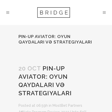
PIN-UP AVIATOR: OYUN
QAYDALARI VƏ STRATEGIYALARI
20 OCT
PIN-UP
AVIATOR: OYUN
QAYDALARI VƏ
STRATEGIYALARI
Posted at 06:59h
in
MostBet Partners