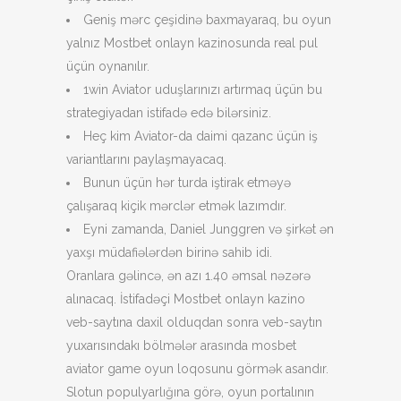
Geniş mərc çeşidinə baxmayaraq, bu oyun
yalnız Mostbet onlayn kazinosunda real pul
üçün oynanılır.
1win Aviator uduşlarınızı artırmaq üçün bu
strategiyadan istifadə edə bilərsiniz.
Heç kim Aviator-da daimi qazanc üçün iş
variantlarını paylaşmayacaq.
Bunun üçün hər turda iştirak etməyə
çalışaraq kiçik mərclər etmək lazımdır.
Eyni zamanda, Daniel Junggren və şirkət ən
yaxşı müdafiələrdən birinə sahib idi.
Oranlara gəlincə, ən azı 1.40 əmsal nəzərə
alınacaq. İstifadəçi Mostbet onlayn kazino
veb-saytına daxil olduqdan sonra veb-saytın
yuxarısındakı bölmələr arasında mosbet
aviator game oyun loqosunu görmək asandır.
Slotun populyarlığına görə, oyun portalının