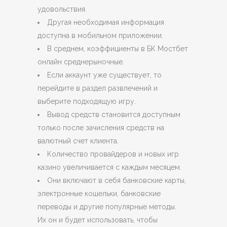
удовольствия.
Другая необходимая информация
доступна в мобильном приложении.
В среднем, коэффициенты в БК Мостбет
онлайн среднерыночные.
Если аккаунт уже существует, то
перейдите в раздел развлечений и
выберите подходящую игру.
Вывод средств становится доступным
только после зачисления средств на
валютный счет клиента.
Количество провайдеров и новых игр
казино увеличивается с каждым месяцем.
Они включают в себя банковские карты,
электронные кошельки, банковские
переводы и другие популярные методы.
Их он и будет использовать, чтобы