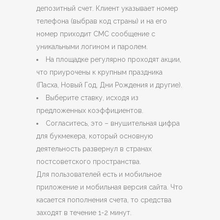
депозитный счет. Клиент указывает номер
телефона (выбрав код страны) и на его
номер приходит СМС сообщение с
уникальными логином и паролем.
На площадке регулярно проходят акции,
что приурочены к крупным праздника
(Пасха, Новый Год, Дни Рождения и другие).
Выберите ставку, исходя из
предложенных коэффициентов.
Согласитесь, это – внушительная цифра
для букмекера, который основную
деятельность развернул в странах
постсоветского пространства.
Для пользователей есть и мобильное
приложение и мобильная версия сайта. Что
касается пополнения счета, то средства
заходят в течение 1-2 минут.