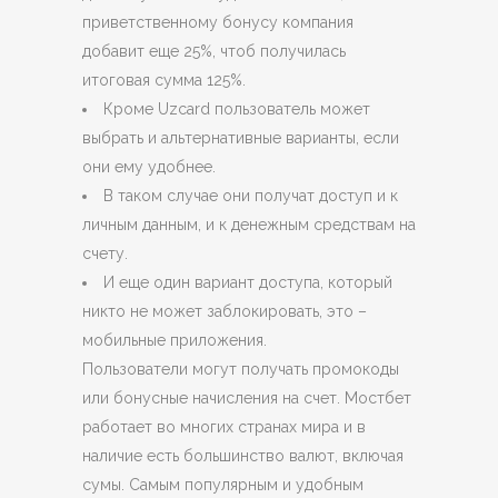
приветственному бонусу компания
добавит еще 25%, чтоб получилась
итоговая сумма 125%.
Кроме Uzcard пользователь может
выбрать и альтернативные варианты, если
они ему удобнее.
В таком случае они получат доступ и к
личным данным, и к денежным средствам на
счету.
И еще один вариант доступа, который
никто не может заблокировать, это –
мобильные приложения.
Пользователи могут получать промокоды
или бонусные начисления на счет. Мостбет
работает во многих странах мира и в
наличие есть большинство валют, включая
сумы. Самым популярным и удобным