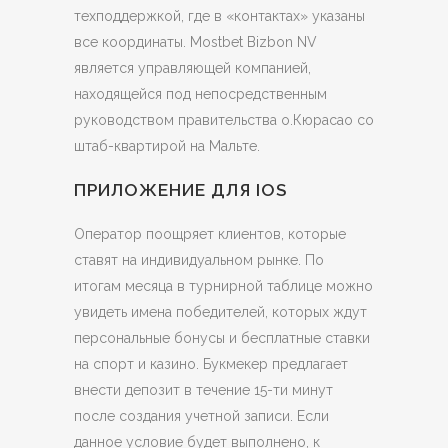
техподдержкой, где в «контактах» указаны
все координаты. Mostbet Bizbon NV
является управляющей компанией,
находящейся под непосредственным
руководством правительства о.Кюрасао со
штаб-квартирой на Мальте.
ПРИЛОЖЕНИЕ ДЛЯ IOS
Оператор поощряет клиентов, которые
ставят на индивидуальном рынке. По
итогам месяца в турнирной таблице можно
увидеть имена победителей, которых ждут
персональные бонусы и бесплатные ставки
на спорт и казино. Букмекер предлагает
внести депозит в течение 15-ти минут
после создания учетной записи. Если
данное условие будет выполнено, к