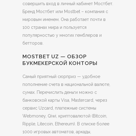
совершить вход в личный кабинет Мостбет.
Бренд Мостбет или Mostbet – компания с
мировым именем. Она работает почти в
100 странах мира и пользуется
популярностью у многих гемблеров и
бетторов.
MOSTBET UZ — ОБЗОР
БУКМЕКЕРСКОЙ КОНТОРЫ
Самый приятный сюрприз — удобное
пополнение счета в национальной валюте,
сумах. Перечислить деньги можно с
банковской карты Visa, Mastercard, через
сервис Uzcard, платежные системы
Webmoney, Qiwi, криптовалютой (Bitcoin,
Ripple, Litecoin, Ethereum). В списке более
1000 игровых автоматов, аркады,