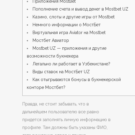
Приложения MostBet
Пополнение счета и вывод денег в Mostbet UZ
Казино, слоты и другие игры от Mostbet
Немного информации о МостБет
Виртуальная игра Aviator на Mostbet
Мостбет Авиатор
Mostbet UZ — приложения и другие
возможности букмекера
Легально ли работает в Узбекистане?
Виды ставок на МостБет UZ
Как отыгрываются бонусы в букмекерской
конторе Мостбет?
Правда, не стоит забывать, что в
дальнейшем пользователю все равно
придется заполнять личную информацию в
профиле. Там должны быть указаны ФИО,