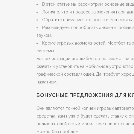
В этой статье мы рассмотрим основные виды
Логично, что и процесс заключения пари выг
Обратите внимание, что после изменения ва
Рекомендуем попробовать онлайн игровые а
звуком.
Кроме игровых возможностей, Мостбет такж
системы.
Без регистрации игрок/беттор не сможет ни и
скачать и установить на мобильное устройство
графической составляющей. Да, требует хорош
нажатием.
БОНУСНЫЕ ПРЕДЛОЖЕНИЯ ДЛЯ К
Они являются точной копией игровых автомато
средства, вам нужно будет сделать ставку с 
пользователей есть и мобильное приложение и 
можно без проблем.