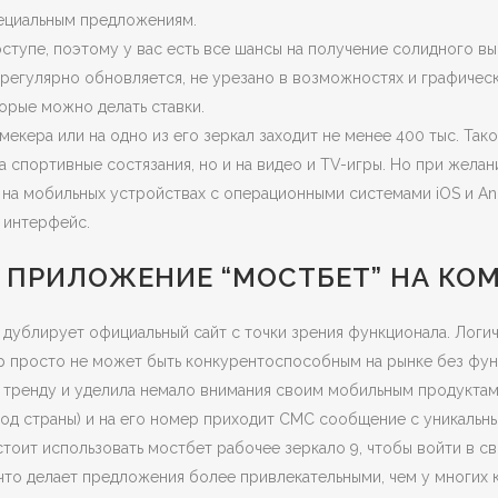
пециальным предложениям.
тупе, поэтому у вас есть все шансы на получение солидного вы
 регулярно обновляется, не урезано в возможностях и графичес
орые можно делать ставки.
екера или на одно из его зеркал заходит не менее 400 тыс. Так
на спортивные состязания, но и на видео и TV-игры. Но при жела
 на мобильных устройствах с операционными системами iOS и A
 интерфейс.
 ПРИЛОЖЕНИЕ “МОСТБЕТ” НА КО
ублирует официальный сайт с точки зрения функционала. Логичн
р просто не может быть конкурентоспособным на рынке без фу
 тренду и уделила немало внимания своим мобильным продуктам
код страны) и на его номер приходит СМС сообщение с уникальн
стоит использовать мостбет рабочее зеркало 9, чтобы войти в св
что делает предложения более привлекательными, чем у многих 