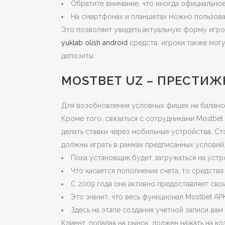
Обратите внимание, что иногда официальное
На смартфонах и планшетах можно пользова
Это позволяет увидеть актуальную форму игро
yuklab olish android
средств, игроки также мог
депозиты.
MOSTBET UZ – ПРЕСТИ
Для возобновления условных фишек на балансе
Кроме того, связаться с сотрудниками Mostbe
делать ставки через мобильные устройства. Сто
должны играть в рамках предписанных условий
Пока установщик будет загружаться на устр
Что касается пополнения счета, то средства 
С 2009 года она активно предоставляет сво
Это значит, что весь функционал Mostbet A
Здесь на этапе создания учетной записи вам
Клиент, попадая на рынок, должен нажать на к