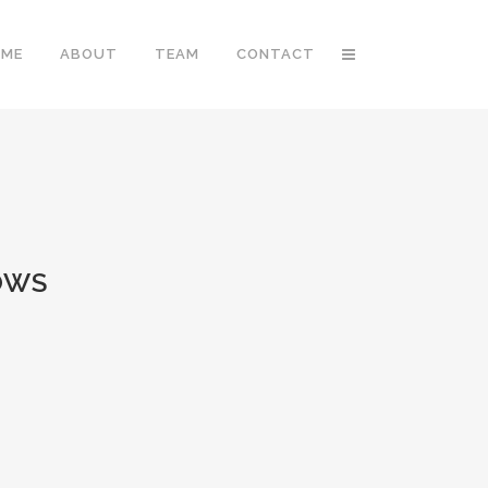
OME
ABOUT
TEAM
CONTACT
OWS