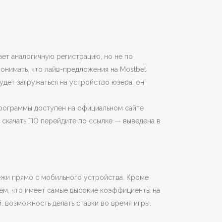
ает аналогичную регистрацию, но не по
онимать, что лайв-предложения на Mostbet
удет загружаться на устройство юзера, он
 программы доступен на официальном сайте
 скачать ПО перейдите по ссылке — выведена в
ежи прямо с мобильного устройства. Кроме
 тем, что имеет самые высокие коэффициенты на
й, возможность делать ставки во время игры.