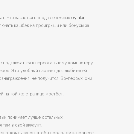
ат. Что касается вывода денежных
o’yinlar
лючать кэшбэк на проигрыши или бонусы за
е подключаться к персональному компьютеру.
еров. Это удобный вариант для любителей
ознаграждения, не получится. Во-первых, они
й на той же странице мостбет.
зык понимает лучше остальных.
 там в свой аккаунт.
жен открыть купон, чтобы продолжить процесс