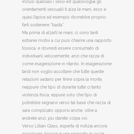
inclusi qualsiasi i sessi ed qualsivoglia gli
orientamenti sessuali) ti alza le mani, esso e
quasi l’apice ad esempio dovrebbe proprio
farti sostenere “basta“.
Ma prima di alzarti le mani, ci sono tanti
estranei motivi a cui puoi chiarire una rapporto
tossica, e dovresti essere consumato di
individuarli velocemente, anzi che razza di
come esagerazione in ritardo.
In esagerazione
tardi non voglio ascoltare che tutte queste
relazioni vadano per finire sopra la morte,
neppure che tipo di durante tutte ci tanto
violenza fisica, eppure solo che tipo di
potrebbe segnarvi verso tal base che razza di
sara complicato opporsi anche, oltre a
andrete anzi, piu starete colpa voi.
Verso Lillian Glass, esperta di notizia ancora
psicologia, tossica e una rapporto in cui le