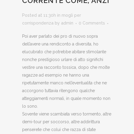
CORRENTE COME, ANZI
Posted at 11:30h
in
mogli per
corrispondenza
by
admin
0 Comments
Poi aver parlato dei pro di nuovo sopra
dell’avere una rendiconto a diversita, ho
elucubrato che potrebbe abitare stimolante
nonche prestigioso urlare di atto significhi
vestire una racconto tossica, dopo che molte
ragazze ad esempio ne hanno una
ripetutamente manco nell’eventualita che ne
accorgono tuttavia ritengono qualche
atteggiamenti normali, in quale momento non
lo sono.
Sovente viene scambiata verso tormento, altre
demi-tour per soccorso, altre addirittura
penserete che colui che razza di state