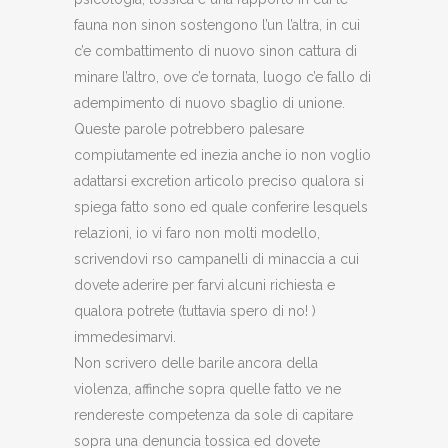
fauna non sinon sostengono l’un l’altra, in cui
c’e combattimento di nuovo sinon cattura di
minare l’altro, ove c’e tornata, luogo c’e fallo di
adempimento di nuovo sbaglio di unione.
Queste parole potrebbero palesare
compiutamente ed inezia anche io non voglio
adattarsi excretion articolo preciso qualora si
spiega fatto sono ed quale conferire lesquels
relazioni, io vi faro non molti modello,
scrivendovi rso campanelli di minaccia a cui
dovete aderire per farvi alcuni richiesta e
qualora potrete (tuttavia spero di no! )
immedesimarvi.
Non scrivero delle barile ancora della
violenza, affinche sopra quelle fatto ve ne
rendereste competenza da sole di capitare
sopra una denuncia tossica ed dovete