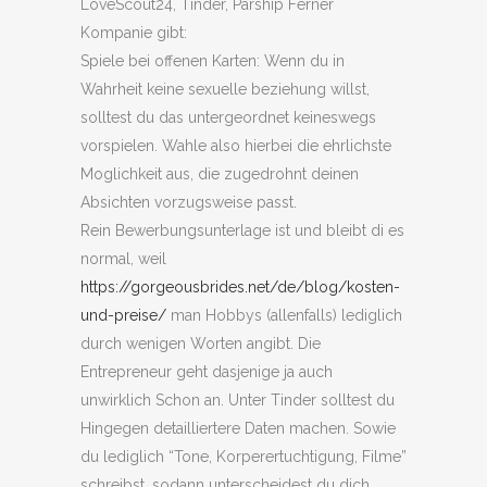
LoveScout24, Tinder, Parship Ferner
Kompanie gibt:
Spiele bei offenen Karten: Wenn du in
Wahrheit keine sexuelle beziehung willst,
solltest du das untergeordnet keineswegs
vorspielen. Wahle also hierbei die ehrlichste
Moglichkeit aus, die zugedrohnt deinen
Absichten vorzugsweise passt.
Rein Bewerbungsunterlage ist und bleibt di es
normal, weil
https://gorgeousbrides.net/de/blog/kosten-
und-preise/
man Hobbys (allenfalls) lediglich
durch wenigen Worten angibt. Die
Entrepreneur geht dasjenige ja auch
unwirklich Schon an. Unter Tinder solltest du
Hingegen detailliertere Daten machen. Sowie
du lediglich “Tone, Korperertuchtigung, Filme”
schreibst, sodann unterscheidest du dich