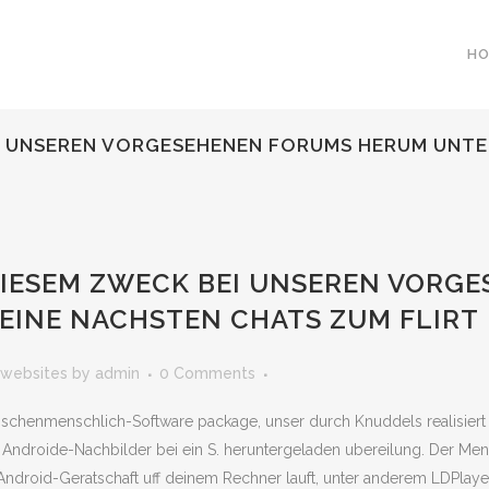
H
I UNSEREN VORGESEHENEN FORUMS HERUM UNTE
IESEM ZWECK BEI UNSEREN VORG
EINE NACHSTEN CHATS ZUM FLIRT
twebsites
by
admin
0 Comments
ischenmenschlich-Software package, unser durch Knuddels realisiert
n Androide-Nachbilder bei ein S. heruntergeladen ubereilung. Der Me
Android-Geratschaft uff deinem Rechner lauft, unter anderem LDPlaye