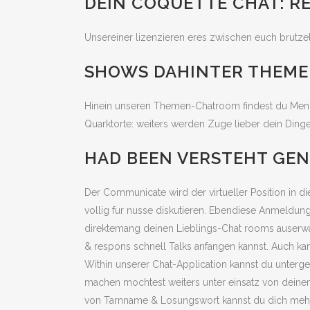
DEIN COQUETTE CHAT: 
Unsereiner lizenzieren eres zwischen euch brutz
SHOWS DAHINTER THEME
Hinein unseren Themen-Chatroom findest du Menche
Quarktorte: weiters werden Zuge lieber dein Dinge
HAD BEEN VERSTEHT GE
Der Communicate wird der virtueller Position in d
vollig fur nusse diskutieren. Ebendiese Anmeldu
direktemang deinen Lieblings-Chat rooms auserwah
& respons schnell Talks anfangen kannst. Auch ka
Within unserer Chat-Application kannst du unterg
machen mochtest weiters unter einsatz von deinem
von Tarnname & Losungswort kannst du dich mehrf