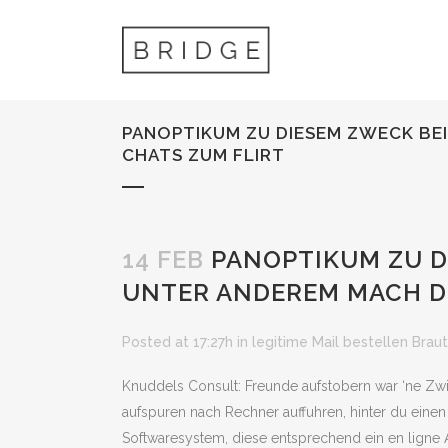
PANOPTIKUM ZU DIESEM ZWECK BE
CHATS ZUM FLIRT
14 FEB
PANOPTIKUM ZU D
UNTER ANDEREM MACH D
Posted at 17:27h
in
legitime Mail bestellen Brau
Knuddels Consult: Freunde aufstobern war ‘ne Zw
aufspuren nach Rechner auffuhren, hinter du eine
Softwaresystem, diese entsprechend ein en ligne 