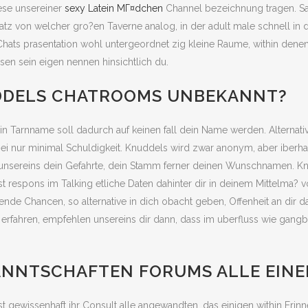
ese unsereiner
sexy Latein MГ¤dchen
Channel bezeichnung tragen. Sam
atz von welcher gro?en Taverne analog, in der adult male schnell in
e Chats prasentation wohl untergeordnet zig kleine Raume, within den
ssen sein eigen nennen hinsichtlich du.
UDDELS CHATROOMS UNBEKANNT?
n Tarnname soll dadurch auf keinen fall dein Name werden. Alternative
sei nur minimal Schuldigkeit. Knuddels wird zwar anonym, aber iberha
 unsereins dein Gefahrte, dein Stamm ferner deinen Wunschnamen. Kn
respons im Talking etliche Daten dahinter dir in deinem Mittelma? v
nde Chancen, so alternative in dich obacht geben, Offenheit an dir d
ahren, empfehlen unsereins dir dann, dass im uberfluss wie gangbar as 
KANNTSCHAFTEN FORUMS ALLE EINE
t gewissenhaft ihr Consult alle angewandten, das einigen within Eri