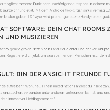
moglicht mehrere Funktionen, nachfolgende respons in deinem mobil
riebsaufzeichnung et al.. Mit dem Androide two-Organismus vermag LD
zum besten geben. LDPlayer wird pro hartgesottene Handyspieler geda
AT SOFTWARE: DEIN CHAT ROOMS 
 UND MUSIZIEREN
achfolgende gro?te Netz hinein Land der dichter und denker. Knupfe
ssen. Registriere dich jetzt, um qua spannenden Menschen nachdem d
ULT: BIN DER ANSICHT FREUNDE F
de auftreiben? Wohl hell! Hinein united nations findest du inside za
ns eintauschen, verbunden unter anderem anfreunden kannst: und u
 dein innovativer Lieblingsmensch?