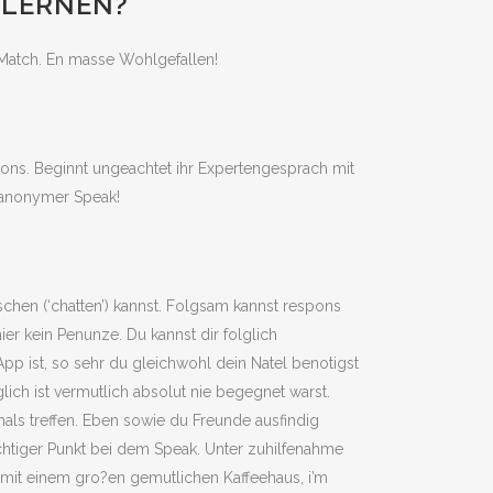
NLERNEN?
Match. En masse Wohlgefallen!
ons. Beginnt ungeachtet ihr Expertengesprach mit
s anonymer Speak!
schen (‘chatten’) kannst. Folgsam kannst respons
r kein Penunze. Du kannst dir folglich
p ist, so sehr du gleichwohl dein Natel benotigst
ch ist vermutlich absolut nie begegnet warst.
ls treffen. Eben sowie du Freunde ausfindig
chtiger Punkt bei dem Speak. Unter zuhilfenahme
mit einem gro?en gemutlichen Kaffeehaus, i’m