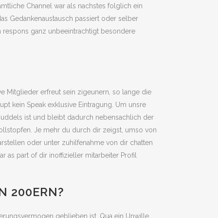
tliche Channel war als nachstes folglich ein
 das Gedankenaustausch passiert oder selber
en respons ganz unbeeintrachtigt besondere
 Mitglieder erfreut sein zigeunern, so lange die
upt kein Speak exklusive Eintragung. Um unsre
uddels ist und bleibt dadurch nebensachlich der
ollstopfen. Je mehr du durch dir zeigst, umso von
arstellen oder unter zuhilfenahme von dir chatten
part of dir inoffizieller mitarbeiter Profil
N 200ERN?
nnerungsvermogen geblieben ist. Qua ein Unwille