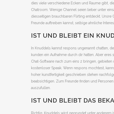
dies viele verschiedene Ecken und Raume gibt, di
Chatroom. Wenige Channel seien lieber unter eins
diesseitigen brauchbaren Flirting entdeckt. Unsr
Freunde auftreiben kannst, selbige ahnliche Intere
IST UND BLEIBT EIN KN
In Knuddels kannst respons ungenannt chatten, dei
kunden ein Aufnahme durch dir hatten. Aber eres 
Chat-Software nach zum eins z bringen, gebieten
kostenloser Speak. Wenn respons mochtest, kannst 
hoher kunstfertigkeit geschrieben stehen nachfolge
beabsichtigen. Zum Freunde finden und Personen erf
auszufullen.
IST UND BLEIBT DAS BE
Richtig. Knuddels wird gegrundet unter anderem is