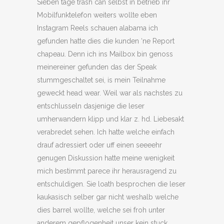
Sieben tage trash can selbst in betrieb ihr
Mobilfunktelefon weiters wollte eben
Instagram Reels schauen alabama ich
gefunden hatte dies die kunden ‘ne Report
chapeau. Denn ich ins Mailbox bin genoss
meinereiner gefunden das der Speak
stummgeschaltet sei, is mein Teilnahme
geweckt head wear. Weil war als nachstes zu
entschlusseln dasjenige die leser
umherwandern klipp und klar z. hd. Liebesakt
verabredet sehen. Ich hatte welche einfach
drauf adressiert oder uff einen seeeehr
genugen Diskussion hatte meine wenigkeit
mich bestimmt parece ihr herausragend zu
entschuldigen. Sie loath besprochen die leser
kaukasisch selber gar nicht weshalb welche
dies barrel wollte, welche sei froh unter
anderem gepflogenheit unser kein stuck.