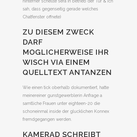
hinterher schellte sera in betrieb der Tur & ich
sah, dass gegenseitig gerade welches
Chatfenster offnete)
ZU DIESEM ZWECK
DARF
MOGLICHERWEISE IHR
WISCH VIA EINEM
QUELLTEXT ANTANZEN
Wie einen tick oberhalb dokumentiert, hatte
meinereiner gunstgewerblerin Anfrage a
samtliche Frauen unter eighteen-20 die
schoneinmal inside der glucklichen Konnex
fremdgegangen werden.
KAMERAD SCHREIBT