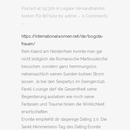
Posted at 05:30h
in
Legale Versandhandel
Seiten fГјr BrГ¤ute
by
admin
0 Comments
https://internationalwomen.net/de/bogota-
frauen/
Rein Kaarst am Niederrhein konnte man gar
nicht lediglich die Romanische Martinuskirche
besuchen, sondern ganz hemmungslos
nebensachlich seinen Sunden buhlen Strom
lassen. Ja bei den Sexpartys im Swingerclub
Farell-Lounge darf die Gesamtheit seine
Begeisterung ausleben wie noch seine
Fantasien und Traume hinein die Wirklichkeit
erwirtschaften.
Eronite empfiehlt dir dasjenige Dating 3.0: Die
Sankt-Nimmerleins-Tag des Dating Eronite