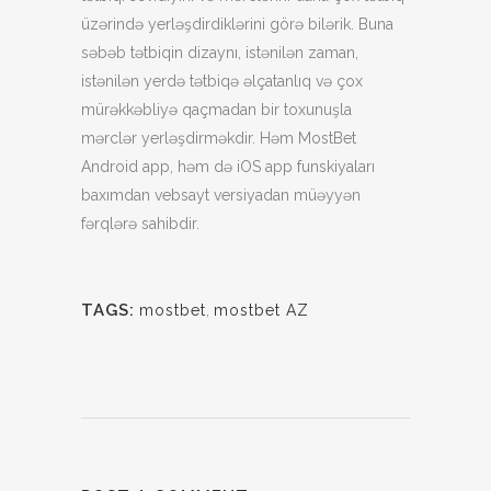
üzərində yerləşdirdiklərini görə bilərik. Buna
səbəb tətbiqin dizaynı, istənilən zaman,
istənilən yerdə tətbiqə əlçatanlıq və çox
mürəkkəbliyə qaçmadan bir toxunuşla
mərclər yerləşdirməkdir. Həm MostBet
Android app, həm də iOS app funskiyaları
baxımdan vebsayt versiyadan müəyyən
fərqlərə sahibdir.
TAGS:
mostbet
,
mostbet AZ