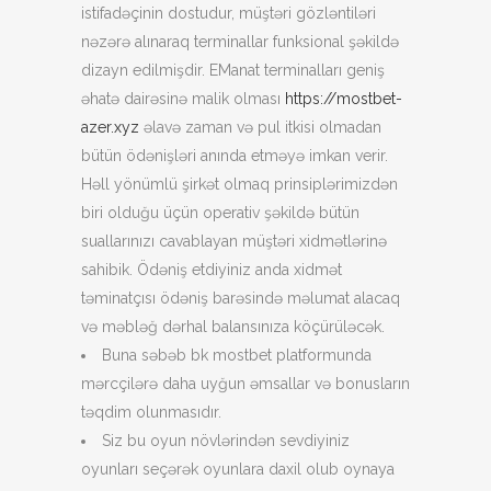
istifadəçinin dostudur, müştəri gözləntiləri
nəzərə alınaraq terminallar funksional şəkildə
dizayn edilmişdir. EManat terminalları geniş
əhatə dairəsinə malik olması
https://mostbet-
azer.xyz
əlavə zaman və pul itkisi olmadan
bütün ödənişləri anında etməyə imkan verir.
Həll yönümlü şirkət olmaq prinsiplərimizdən
biri olduğu üçün operativ şəkildə bütün
suallarınızı cavablayan müştəri xidmətlərinə
sahibik. Ödəniş etdiyiniz anda xidmət
təminatçısı ödəniş barəsində məlumat alacaq
və məbləğ dərhal balansınıza köçürüləcək.
Buna səbəb bk mostbet platformunda
mərcçilərə daha uyğun əmsallar və bonusların
təqdim olunmasıdır.
Siz bu oyun növlərindən sevdiyiniz
oyunları seçərək oyunlara daxil olub oynaya