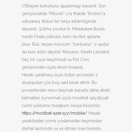
O’Brayen kubokunu qazanmağı bacardı. Son
çempionatda “Miluoki” 1/4 finalda “Boston”a
uduzaraq, titulun bir neçə addımlığında
dayanıb. Şübhə yoxdur ki, Milwaukee Bucks
nəinki Finala yüksələ, həm də titul qazana
bilər. Bəli, keçən mövsüm “bərbərlər” o qədər
də təsir edici deyildi. Məsələn, Kawhi Leonard
heç bir oyun keçirmədi və Pol Corc
çempionatın üçdə ikisini buraxdı.
Hesab yaratmaq üçün bütün prosedur 2
dəqiqədən çox boş vaxt tələb etmir. Bu
prosedurdan necə keçmək barədə daha ətraflı
təlimatları öyrənmək üçün mostbet qeydi̇yyat
rəsmi yükləmə məqaləni oxuya bilərsiniz.
https://mostbet-azer.xyz/mobile/
Hesab
yaratdıqdan sonra yoxlamadan keçmədən
dərhal kazinoda və ya idman mərclərində