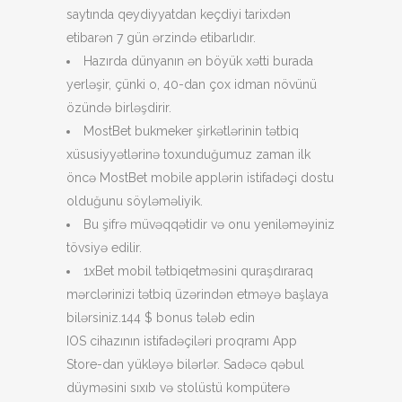
saytında qeydiyyatdan keçdiyi tarixdən
etibarən 7 gün ərzində etibarlıdır.
Hazırda dünyanın ən böyük xətti burada
yerləşir, çünki o, 40-dan çox idman növünü
özündə birləşdirir.
MostBet bukmeker şirkətlərinin tətbiq
xüsusiyyətlərinə toxunduğumuz zaman ilk
öncə MostBet mobile applərin istifadəçi dostu
olduğunu söyləməliyik.
Bu şifrə müvəqqətidir və onu yeniləməyiniz
tövsiyə edilir.
1xBet mobil tətbiqetməsini quraşdıraraq
mərclərinizi tətbiq üzərindən etməyə başlaya
bilərsiniz.144 $ bonus tələb edin
IOS cihazının istifadəçiləri proqramı App
Store-dan yükləyə bilərlər. Sadəcə qəbul
düyməsini sıxıb və stolüstü kompüterə