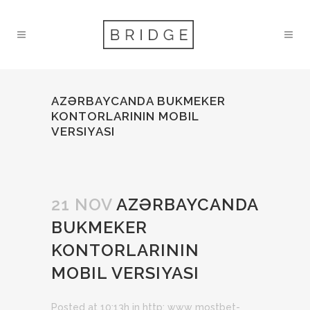
AZƏRBAYCANDA BUKMEKER
KONTORLARININ MOBIL
VERSIYASI
21 NOV
AZƏRBAYCANDA
BUKMEKER
KONTORLARININ
MOBIL VERSIYASI
Posted at 10:13h
in
http: www mostbet-