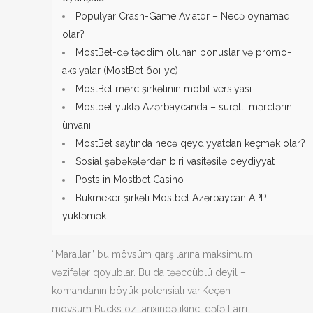
Populyar Crash-Game Aviator – Necə oynamaq
olar?
MostBet-də təqdim olunan bonuslar və promo-
aksiyalar (MostBet бонус)
MostBet mərc şirkətinin mobil versiyası
Mostbet yüklə Azərbaycanda – sürətli mərclərin
ünvanı
MostBet saytında necə qeydiyyatdan keçmək olar?
Sosial şəbəkələrdən biri vasitəsilə qeydiyyat
Posts in Mostbet Casino
Bukmeker şirkəti Mostbet Azərbaycan APP
yükləmək
“Marallar” bu mövsüm qarşılarına maksimum
vəzifələr qoyublar. Bu da təəccüblü deyil –
komandanın böyük potensialı var.Keçən
mövsüm Bucks öz tarixində ikinci dəfə Larri