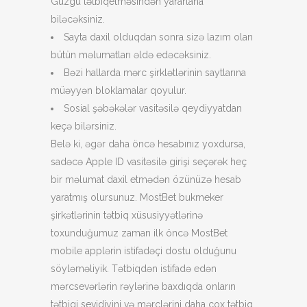
Güzgü tətbiqetməsindən yararlana
biləcəksiniz.
Sayta daxil olduqdan sonra sizə lazım olan
bütün məlumatları əldə edəcəksiniz.
Bəzi hallarda mərc şirklətlərinin saytlarına
müəyyən bloklamalar qoyulur.
Sosial şəbəkələr vasitəsilə qeydiyyatdan
keçə bilərsiniz.
Belə ki, əgər daha öncə hesabınız yoxdursa,
sadəcə Apple ID vasitəsilə girişi seçərək heç
bir məlumat daxil etmədən özünüzə hesab
yaratmış olursunuz. MostBet bukmeker
şirkətlərinin tətbiq xüsusiyyətlərinə
toxunduğumuz zaman ilk öncə MostBet
mobile applərin istifadəçi dostu olduğunu
söyləməliyik. Tətbiqdən istifadə edən
mərcsevərlərin rəylərinə baxdıqda onların
tətbiqi sevidiyini və mərclərini daha çox tətbiq