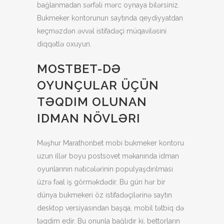
bağlanmadan sərfəli mərc oynaya bilərsiniz.
Bukmeker kontorunun saytında qeydiyyatdan
keçməzdən əvvəl istifadəçi müqaviləsini
diqqətlə oxuyun.
MOSTBET-DƏ
OYUNÇULAR ÜÇÜN
TƏQDIM OLUNAN
IDMAN NÖVLƏRI
Məşhur Marathonbet mobi bukmeker kontoru
uzun illər boyu postsovet məkanında idman
oyunlarının nəticələrinin populyaşdırılması
üzrə fəal iş görməkdədir. Bu gün hər bir
dünya bukmekeri öz istifadəçilərinə saytın
desktop versiyasından başqa, mobil tətbiq də
təqdim edir. Bu onunla bağlıdır ki, bettorların