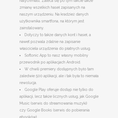
natychmiast. Zaleca się po tym fakcie także
zmianę wszelkich haseł zapisanych na
naszym urządzeniu. Na kradzież danych
użytkownika smartfona, na którym jest
zainstalowany.
Dotyczy to także danych kont i haseł, a
nawet pozwala zdalnie na zapisanie
właściciela urządzenia do płatnych usług.
Softonic App to nasz własny mobilny
przewodnik po aplikacjach Android.
W chwili premiery dostępnych było tam
zaledwie 500 aplikacji, ale i tak była to niemała
rewolucja.
Google Play oferuje dostęp nie tylko do
aplikacji, lecz także licznych usług, jak Google
Music (serwis do streamowania muzyki)
czy Google Books (serwis do pobierania
ebooków).