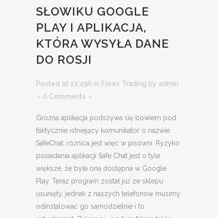
SŁOWIKU GOOGLE
PLAY I APLIKACJA,
KTÓRA WYSYŁA DANE
DO ROSJI
Posted at 12:49h
in
Forex Trading
by
admin
0 Comments
Groźna aplikacja podszywa się bowiem pod
faktycznie istniejący komunikator o nazwie
SafeChat, różnica jest więc w pisowni. Ryzyko
posiadania aplikacji Safe Chat jest o tyle
większe, że była ona dostępna w Google
Play. Teraz program został już ze sklepu
usunięty, jednak z naszych telefonów musimy
odinstalować go samodzielnie i to