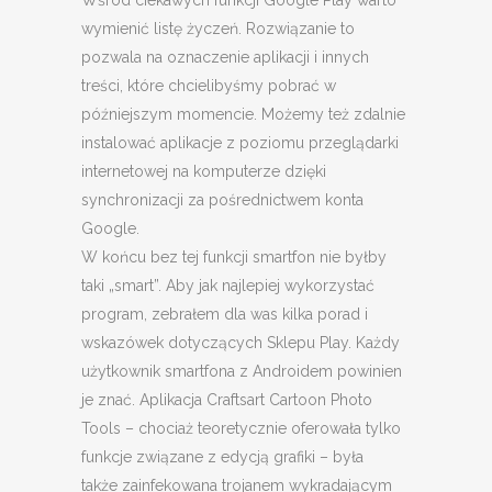
Wśród ciekawych funkcji Google Play warto
wymienić listę życzeń. Rozwiązanie to
pozwala na oznaczenie aplikacji i innych
treści, które chcielibyśmy pobrać w
późniejszym momencie. Możemy też zdalnie
instalować aplikacje z poziomu przeglądarki
internetowej na komputerze dzięki
synchronizacji za pośrednictwem konta
Google.
W końcu bez tej funkcji smartfon nie byłby
taki „smart”. Aby jak najlepiej wykorzystać
program, zebrałem dla was kilka porad i
wskazówek dotyczących Sklepu Play. Każdy
użytkownik smartfona z Androidem powinien
je znać. Aplikacja Craftsart Cartoon Photo
Tools – chociaż teoretycznie oferowała tylko
funkcje związane z edycją grafiki – była
także zainfekowana trojanem wykradającym