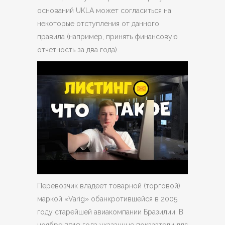
оснований UKLA может согласиться на
некоторые отступления от данного
правила (например, принять финансовую
отчетность за два года).
Перевозчик владеет товарной (торговой)
маркой «Varig» обанкротившейся в 2005
году старейшей авиакомпании Бразилии. В