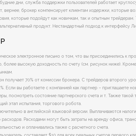
 будние дни, служба поддержки пользователей работает круглосу
т, вернее, брокер компенсирует клиентам издержки, которые во
вия, которые подойдут как новичкам, так и опытным трейдерам.
альтернативный продукт. Нестандартный подход к интерфейсу Ли
ЕР
ческое электронное письмо о том, что вы присоединились к про
, более высокую доходность по счету (см. рисунок ниже). Кром
ынкам.
он получает 70% от комиссии брокера. С трейдеров второго уров
%. Если вы работаете с компанией как партнер – приглашаете н
еры, посмотреть состояние партнерского счета и т. Также такой
ий этап испытания, торгового робота.
ключительно в английской языковой версии. Выплачиваются налоги
асходов. Расходами могут быть затраты на аренду офиса, транс
льностью и оплачивались также с расчетного счета.
зователь, составляет $10 для всех реальных счетов первого кл