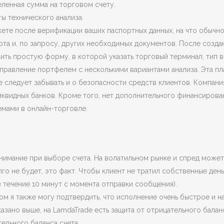
ленная сумма на торговом счету.
ы технического анализа.
ете после верификации ваших паспортных данных, на что обычно 
та и, по запросу, других необходимых документов. После созда
ить простую форму, в которой указать торговый терминал, тип вы
управление портфелем с несколькими вариантами анализа. Эта п
 следует забывать и о безопасности средств клиентов. Компани
квидных банков. Кроме того, нет дополнительного финансировани
емами в онлайн-торговле.
имание при выборе счета. На волатильном рынке и спред может 
го не будет, это факт. Чтобы клиент не тратил собственные день
 течение 10 минут с момента отправки сообщения).
ом я также могу подтвердить, что исполнение очень быстрое и 
азано выше, на LamdaTrade есть защита от отрицательного баланс
ельного баланса счета.