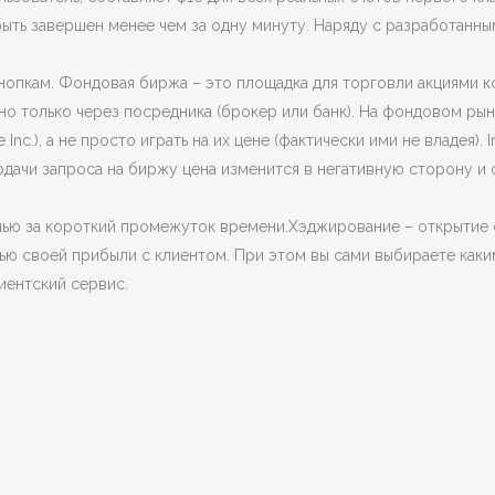
быть завершен менее чем за одну минуту. Наряду с разработанны
нопкам. Фондовая биржа – это площадка для торговли акциями 
о только через посредника (брокер или банк). На фондовом ры
 Inc.), а не просто играть на их цене (фактически ими не владея).
одачи запроса на биржу цена изменится в негативную сторону и
лью за короткий промежуток времени.Хэджирование – открытие 
тью своей прибыли с клиентом. При этом вы сами выбираете каки
ентский сервис.