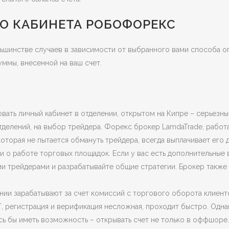
О КАБИНЕТА РОБОФОРЕКС
ьшинстве случаев в зависимости от выбранного вами способа оп
уммы, внесенной на ваш счет.
овать личный кабинет в отделении, открытом на Кипре – серьезн
тделений, на выбор трейдера. Форекс брокер LamdaTrade, работае
оторая не пытается обмануть трейдера, всегда выплачивает его д
 о работе торговых площадок. Если у вас есть дополнительные
и трейдерами и разрабатывайте общие стратегии. Брокер также
нии зарабатывают за счет комиссий с торгового оборота клиен
регистрация и верификация несложная, проходит быстро. Однако
ь бы иметь возможность – открывать счет не только в оффшоре.