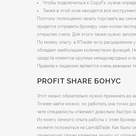
Чтобы подключиться к CopyFx, нужна опреде
Также в этой зоне находятся все инструмент
Поэтому полноценно начать торговать вы смож
придется отправить брокеру скан-копии паспор
открытию счета. Для этого также нужно заполн
По моему опыту, в RTrader есть расширенное 
обладает наибольшим количеством функций. Не
средств клиентов крупных международных и ли
Правила и лицензии являются очень важными т
PROFIT SHARE БОНУС
Этот нюанс обязательно нужно принимать во вн
Точнее найти можно, но работать она точно дол
чате специалисты отвечают довольно быстро (в
Из моего личного опыта работы с этим брокер
можете положиться на LamdaTrade. Как было ск
гарантирует своим клиентам защиту от отрицат