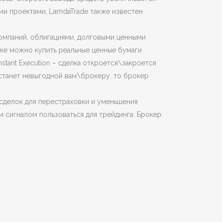
ми проектами, LamdaTrade также известен
компаний, облигациями, долговыми ценными
нке можно купить реальные ценные бумаги
 Instant Execution – сделка откроется\закроется
 станет невыгодной вам\брокеру, то брокер
сделок для перестраховки и уменьшения
м сигналом пользоваться для трейдинга. Брокер