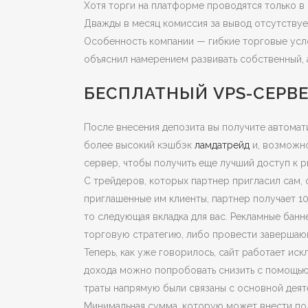
Хотя торги на платформе проводятся только в
Дважды в месяц комиссия за вывод отсутствуе
Особенность компании — гибкие торговые усло
объяснил намерением развивать собственный, 
БЕСПЛАТНЫЙ VPS-СЕРВ
После внесения депозита вы получите автомати
более высокий кэшбэк
ламдатрейд
и, возможно
сервер, чтобы получить еще лучший доступ к р
С трейдеров, которых партнер пригласил сам, 
приглашенные им клиенты, партнер получает 10
то следующая вкладка для вас. Рекламные банн
торговую стратегию, либо провести завершающ
Теперь, как уже говорилось, сайт работает ис
дохода можно попробовать снизить с помощью р
траты напрямую были связаны с основной деяте
Минимальная сумма, которую может внести поль