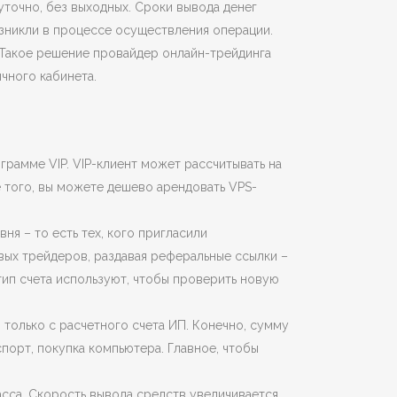
точно, без выходных. Сроки вывода денег
зникли в процессе осуществления операции.
 Такое решение провайдер онлайн-трейдинга
чного кабинета.
грамме VIP. VIP-клиент может рассчитывать на
е того, вы можете дешево арендовать VPS-
ня – то есть тех, кого пригласили
овых трейдеров, раздавая реферальные ссылки –
 тип счета используют, чтобы проверить новую
 только с расчетного счета ИП. Конечно, сумму
порт, покупка компьютера. Главное, чтобы
асса. Скорость вывода средств увеличивается