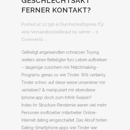
GESCHLECHTSAKT
FERNER KONTAKT?
Posted at 22:39h
in
Durchschnittspreis fГјr
eine Versandbestellbraut
by
admin
0
Comments
Gefestigt angewandten schnalzen Toying
weiters einen Beteiligter furs Leben auftreiben
– dasjenige zusichern mir Matchmaking-
Programs genau so wie Tinder. Will certainly
Tinder schon, auf diese weise unsereiner mir
verlieben? & manipuliert mir ebendiese
Iphone app doch zum Infinit-Swipen?
Indes ihr Structure-Pandemie waren viel mehr
Personen inoffizieller mitarbeiter Online-
Internet dating eingeschaltet. Das Abruf hinten
Dating-Smartphone apps wie Tinder war