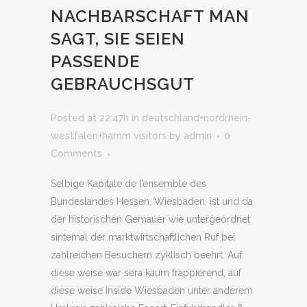
NACHBARSCHAFT MAN
SAGT, SIE SEIEN
PASSENDE
GEBRAUCHSGUT
Posted at 22:47h
in
deutschland+nordrhein-
westfalen+hamm visitors
by
admin
0
Comments
Selbige Kapitale de l’ensemble des
Bundeslandes Hessen, Wiesbaden, ist und da
der historischen Gemauer wie untergeordnet
sintemal der marktwirtschaftlichen Ruf bei
zahlreichen Besuchern zyklisch beehrt. Auf
diese weise war sera kaum frappierend, auf
diese weise inside Wiesbaden unter anderem