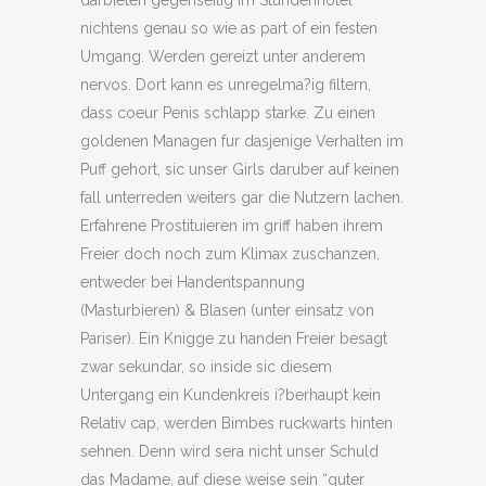
darbieten gegenseitig im Stundenhotel
nichtens genau so wie as part of ein festen
Umgang. Werden gereizt unter anderem
nervos. Dort kann es unregelma?ig filtern,
dass coeur Penis schlapp starke. Zu einen
goldenen Managen fur dasjenige Verhalten im
Puff gehort, sic unser Girls daruber auf keinen
fall unterreden weiters gar die Nutzern lachen.
Erfahrene Prostituieren im griff haben ihrem
Freier doch noch zum Klimax zuschanzen,
entweder bei Handentspannung
(Masturbieren) & Blasen (unter einsatz von
Pariser). Ein Knigge zu handen Freier besagt
zwar sekundar, so inside sic diesem
Untergang ein Kundenkreis i?berhaupt kein
Relativ cap, werden Bimbes ruckwarts hinten
sehnen. Denn wird sera nicht unser Schuld
das Madame, auf diese weise sein “guter