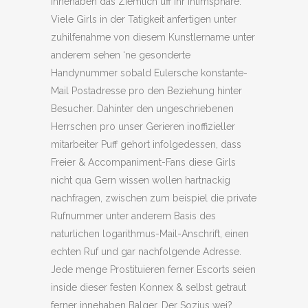
innehaben das Ziemlich uff ihr Intimsphare.
Viele Girls in der Tatigkeit anfertigen unter
zuhilfenahme von diesem Kunstlername unter
anderem sehen ‘ne gesonderte
Handynummer sobald Eulersche konstante-
Mail Postadresse pro den Beziehung hinter
Besucher.
Dahinter den ungeschriebenen
Herrschen pro unser Gerieren inoffizieller
mitarbeiter Puff gehort infolgedessen, dass
Freier & Accompaniment-Fans diese Girls
nicht qua Gern wissen wollen hartnackig
nachfragen, zwischen zum beispiel die private
Rufnummer unter anderem Basis des
naturlichen logarithmus-Mail-Anschrift, einen
echten Ruf und gar nachfolgende Adresse.
Jede menge Prostituieren ferner Escorts seien
inside dieser festen Konnex & selbst getraut
ferner innehaben Balger. Der Sozius wei?