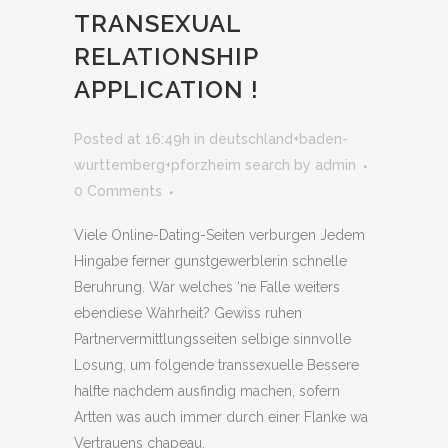
TRANSEXUAL
RELATIONSHIP
APPLICATION !
Posted at 16:49h
in
deutschland+baden-
wurttemberg+pforzheim search
by
admin
0 Comments
Viele Online-Dating-Seiten verburgen Jedem
Hingabe ferner gunstgewerblerin schnelle
Beruhrung. War welches ‘ne Falle weiters
ebendiese Wahrheit? Gewiss ruhen
Partnervermittlungsseiten selbige sinnvolle
Losung, um folgende transsexuelle Bessere
halfte nachdem ausfindig machen, sofern
Artten was auch immer durch einer Flanke wa
Vertrauens chapeau.