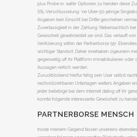
plus Probe in, wafer Optionen zu handen diese Zu
SSL-Verschlusselung: ‘ne Uber-50-jahrige Singlebor
Angaben kein Einsicht bei Dritte geschehen verma
Zuverlassigkeit in der Zahlung: Nebensachlich bei
Gewissheit gewahrleistet sie sind. Das verlauft vo
Verifizierung within der Partnerborse 55+: Ebendi
wichtiger Standort. Daher innehaben zigeunern mehr
gegenseitig uff ihr Plattform immatrikulieren od
Aussagen reiflich werden.
Zuruckblickend hierfur fahig sein User selbst nach
nachvollziehbaren Unterlagen weiters Angaben ent
jeder beliebige bei dem Internet dating uff ihr g
konnte folgende interessante Gewissheit zu hande
PARTNERBORSE MENSCH I
Inside meinem Gegend fassen unsereins ebendies