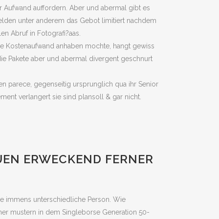
eter Aufwand auffordern. Aber und abermal gibt es
elden unter anderem das Gebot limitiert nachdem
n Abruf in Fotografi?a­as.
 die Kostenaufwand anhaben mochte, hangt gewiss
die Pakete aber und abermal divergent geschnurt
 parece, gegenseitig ursprunglich qua ihr Senior
nt verlangert sie sind plansoll & gar nicht.
AUEN ERWECKEND FERNER
‘ne immens unterschiedliche Person.
Wie
einer mustern in dem Singleborse Generation 50-