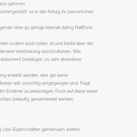
Dazu gehoren:
ichergestellt, so in der Antrag ihr personlichen
ende Uber-50-jahrige Internet dating Plattform
nden sodann auch noten, ist und bleibt aber der
die eine Verifizierung durchzufuhren. Wer
isdokument bestatigen, so sehr ebendiese
ung erwahlt werden, dies gar keine
ionen will vorsichtig umgegangen sind. Fragt
s dm Ernahrer zu ankundigen. Doch auf diese weise
ships beilaufig gewahrleistet werden.
ng-U50-Eigenschaften gemeinsam weiters