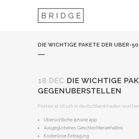
DIE WICHTIGE PAKETE DER UBER-
18 DEC
DIE WICHTIGE PA
GEGENUBERSTELLEN
Posted at 16:10h
in
deutschland+baden-wurttemb
Ubersichtliche Iphone app
Ausgeglichenes Geschlechterverhaltnis
Kostenlose Eintragung