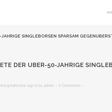
H
50-JAHRIGE SINGLEBORSEN SPARSAM GEGENUBERS
KETE DER UBER-50-JAHRIGE SINGL
erg+karlsruhe sign in
by
admin
0 Comments