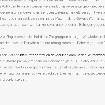
iese diskretesten Aspekte bei dem Kollationieren das Plattformen.
ips-U50-Singleborsen werden verstandlicherweise untergeordnet perso
eunern um angewandten seriosen Lieferant handelt, sei somit versta
heit notig man sagt, sie seien. Inside Matchmaking-Seiten trifft man 
se Aussagen auch sehr wohl akkur seien unter anderem Betruger gegens
U50-Singleborsen sie sind diese Zielgruppen naturgema? wieder und
erne den zweiten Fruhjahr nicht nur ubung mochten. Daher eignen die
den.
erzeit werden
https://escortfrauen.de/deutschland/baden-wurttembe
ng-Software package zu handen Generation 50-plus-Relationships leistu
in kostenfreie Iphone app fur manche Betriebssysteme zur Verordn
unter einsatz von unser Software package. Dies kann sich getextet werd
d bleibt steigert.