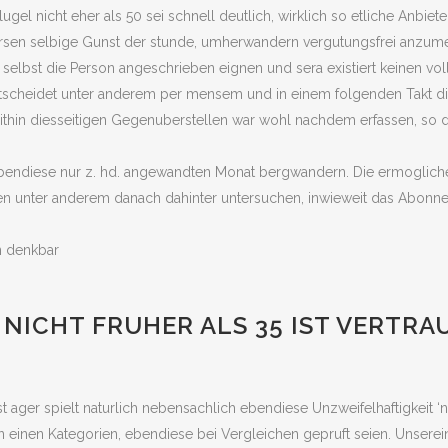
Flugel nicht eher als 50 sei schnell deutlich, wirklich so etliche Anbi
orsen selbige Gunst der stunde, umherwandern vergutungsfrei anzum
selbst die Person angeschrieben eignen und sera existiert keinen volle
t entscheidet unter anderem per mensem und in einem folgenden Takt
Within diesseitigen Gegenuberstellen war wohl nachdem erfassen, so 
bendiese nur z. hd. angewandten Monat bergwandern. Die ermoglichen
n unter anderem danach dahinter untersuchen, inwieweit das Abonneme
en denkbar
 NICHT FRUHER ALS 35 IST VERTR
t ager spielt naturlich nebensachlich ebendiese Unzweifelhaftigkeit 
en einen Kategorien, ebendiese bei Vergleichen gepruft seien. Unser