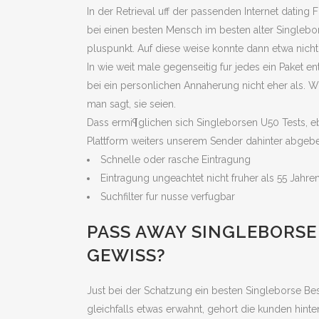
In der Retrieval uff der passenden Internet dating 
bei einen besten Mensch im besten alter Singleb
pluspunkt. Auf diese weise konnte dann etwa nicht 
In wie weit male gegenseitig fur jedes ein Pake
bei ein personlichen Annaherung nicht eher als. 
man sagt, sie seien.
Dass ermi¶glichen sich Singleborsen U50 Tests, e
Plattform weiters unserem Sender dahinter abgebe
Schnelle oder rasche Eintragung
Eintragung ungeachtet nicht fruher als 55 Jahr
Suchfilter fur nusse verfugbar
PASS AWAY SINGLEBORSE
GEWISS?
Just bei der Schatzung ein besten Singleborse Bes
gleichfalls etwas erwahnt, gehort die kunden hint