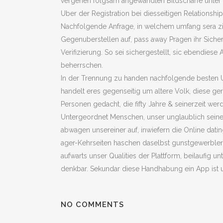
vergehen folgsam angewandten Bildscharfe unter d
Uber der Registration bei diesseitigen Relationsh
Nachfolgende Anfrage, in welchem umfang sera zig
Gegenuberstellen auf, pass away Pragen ihr Sicher
Verifizierung. So sei sichergestellt, sic ebendie
beherrschen.
In der Trennung zu handen nachfolgende besten 
handelt eres gegenseitig um altere Volk, diese g
Personen gedacht, die fifty Jahre & seinerzeit wer
Untergeordnet Menschen, unser unglaublich sein
abwagen unsereiner auf, inwiefern die Online dati
ager-Kehrseiten haschen daselbst gunstgewerbler
aufwarts unser Qualities der Plattform, beilaufig 
denkbar. Sekundar diese Handhabung ein App ist un
NO COMMENTS