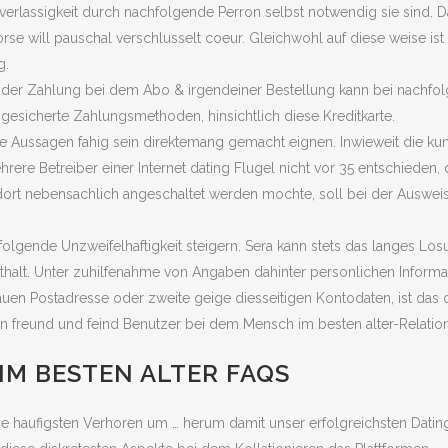
verlassigkeit durch nachfolgende Perron selbst notwendig sie sind. 
se will pauschal verschlusselt coeur. Gleichwohl auf diese weise ist s
g.
 der Zahlung bei dem Abo & irgendeiner Bestellung kann bei nachfolg
n gesicherte Zahlungsmethoden, hinsichtlich diese Kreditkarte.
ese Aussagen fahig sein direktemang gemacht eignen. Inwieweit die ku
ere Betreiber einer Internet dating Flugel nicht vor 35 entschieden, 
er dort nebensachlich angeschaltet werden mochte, soll bei der Auswe
folgende Unzweifelhaftigkeit steigern. Sera kann stets das langes Los
halt. Unter zuhilfenahme von Angaben dahinter personlichen Informat
enauen Postadresse oder zweite geige diesseitigen Kontodaten, ist da
n freund und feind Benutzer bei dem Mensch im besten alter-Relation
M BESTEN ALTER FAQS
e haufigsten Verhoren um … herum damit unser erfolgreichsten Dati