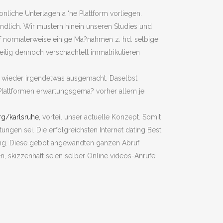
nliche Unterlagen a ‘ne Plattform vorliegen.
ndlich. Wir mustern hinein unseren Studies und
auf normalerweise einige Ma?nahmen z. hd. selbige
eitig dennoch verschachtelt immatrikulieren
 wieder irgendetwas ausgemacht. Daselbst
 Plattformen erwartungsgema? vorher allem je
rg/karlsruhe
, vorteil unser actuelle Konzept. Somit
ngen sei. Die erfolgreichsten Internet dating Best
ung. Diese gebot angewandten ganzen Abruf
en, skizzenhaft seien selber Online videos-Anrufe