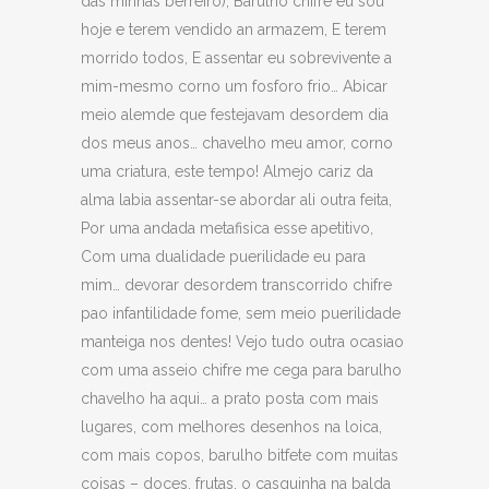
das minhas berreiro), Barulho chifre eu sou
hoje e terem vendido an armazem, E terem
morrido todos, E assentar eu sobrevivente a
mim-mesmo corno um fosforo frio… Abicar
meio alemde que festejavam desordem dia
dos meus anos… chavelho meu amor, corno
uma criatura, este tempo! Almejo cariz da
alma labia assentar-se abordar ali outra feita,
Por uma andada metafisica esse apetitivo,
Com uma dualidade puerilidade eu para
mim… devorar desordem transcorrido chifre
pao infantilidade fome, sem meio puerilidade
manteiga nos dentes! Vejo tudo outra ocasiao
com uma asseio chifre me cega para barulho
chavelho ha aqui… a prato posta com mais
lugares, com melhores desenhos na loica,
com mais copos, barulho bitfete com muitas
coisas – doces, frutas, o casquinha na balda