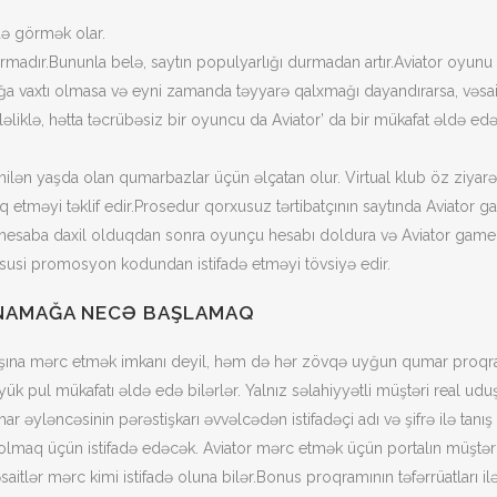
də görmək olar.
ormadır.Bununla belə, saytın populyarlığı durmadan artır.Aviator oyunu
a vaxtı olmasa və eyni zamanda təyyarə qalxmağı dayandırarsa, vəsai
iklə, hətta təcrübəsiz bir oyuncu da Aviator’ da bir mükafat əldə edə 
ənilən yaşda olan qumarbazlar üçün əlçatan olur. Virtual klub öz ziya
diq etməyi təklif edir.Prosedur qorxusuz tərtibatçının saytında Avi
i hesaba daxil olduqdan sonra oyunçu hesabı doldura və Aviator gam
üsusi promosyon kodundan istifadə etməyi tövsiyə edir.
YNAMAĞA NECƏ BAŞLAMAQ
arışına mərc etmək imkanı deyil, həm də hər zövqə uyğun qumar proqra
pul mükafatı əldə edə bilərlər. Yalnız səlahiyyətli müştəri real uduşl
umar əyləncəsinin pərəstişkarı əvvəlcədən istifadəçi adı və şifrə ilə ta
il olmaq üçün istifadə edəcək. Aviator mərc etmək üçün portalın müşt
itlər mərc kimi istifadə oluna bilər.Bonus proqramının təfərrüatları 