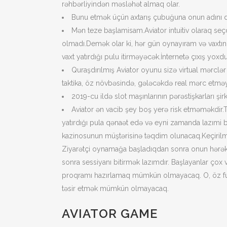
rəhbərliyindən məsləhət almaq olar.
Bunu etmək üçün axtarış çubuğuna onun adını d
Mən teze başlamisam.Aviator intuitiv olaraq s
olmadı.Demək olar ki, hər gün oynayıram və vaxtı
vaxt yatırdığı pulu itirməyəcək.İnternetə çıxış yox
Quraşdırılmış Aviator oyunu sizə virtual mərcl
taktika, öz növbəsində, gələcəkdə real mərc etm
2019-cu ildə slot maşınlarının pərəstişkarları şi
Aviator ən vacib şey boş yerə risk etməməkdir.
yatırdığı pula qənaət edə və eyni zamanda lazımi ba
kazinosunun müştərisinə təqdim olunacaq.Keçirilm
Ziyarətçi oynamağa başladıqdan sonra onun hərəkə
sonra sessiyanı bitirmək lazımdır. Başlayanlar çox v
proqramı hazırlamaq mümkün olmayacaq. O, öz funks
təsir etmək mümkün olmayacaq.
AVIATOR GAME