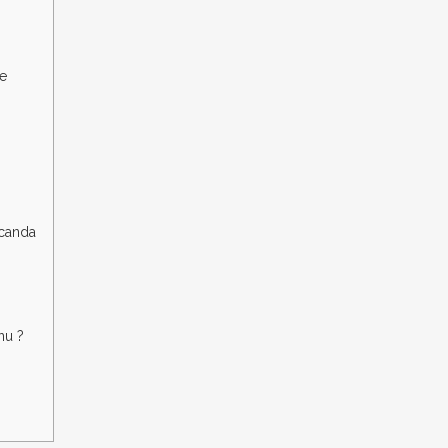
me
ycanda
nu ?