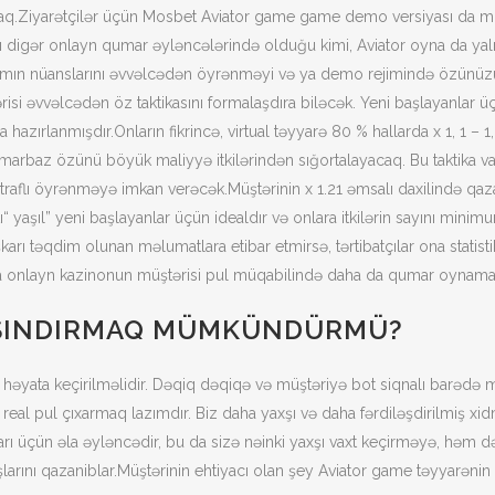
acaq.Ziyarətçilər üçün Mosbet Aviator game game demo versiyası da 
digər onlayn qumar əyləncələrində olduğu kimi, Aviator oyna da yaln
mın nüanslarını əvvəlcədən öyrənməyi və ya demo rejimində özünüzü 
tərisi əvvəlcədən öz taktikasını formalaşdıra biləcək. Yeni başlayanlar 
hazırlanmışdır.Onların fikrincə, virtual təyyarə 80 % hallarda x 1, 1 – 1,
umarbaz özünü böyük maliyyə itkilərindən sığortalayacaq. Bu taktika v
traflı öyrənməyə imkan verəcək.Müştərinin x 1.21 əmsalı daxilində qazan
ntı“ yaşıl” yeni başlayanlar üçün idealdır və onlara itkilərin sayını m
rı təqdim olunan məlumatlara etibar etmirsə, tərtibatçılar ona statist
a onlayn kazinonun müştərisi pul müqabilində daha da qumar oynamaq 
 SINDIRMAQ MÜMKÜNDÜRMÜ?
 həyata keçirilməlidir. Dəqiq dəqiqə və müştəriyə bot siqnalı barədə
eal pul çıxarmaq lazımdır. Biz daha yaxşı və daha fərdiləşdirilmiş xidm
ı üçün əla əyləncədir, bu da sizə nəinki yaxşı vaxt keçirməyə, həm 
uşlarını qazaniblar.Müştərinin ehtiyacı olan şey Aviator game təyyarən