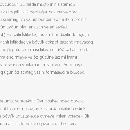
mövcuddur. Bu halda müştərinin sistemdə
ız diqqətli istifadəçi uğur qazana və böyük
sınamağı və yalnız bundan sonra ilk mərcinizi
üçün uyğun olan ən asan və ən sərfəli
 43 – ə çatır.İstifadəçi bu amillər daxilində uçuşu
ariantı istifadəçiyə böyük cekpot qazandırmayacaq,
dığı pulu çıxarması kifayətdir.100 % hallarda bir
inimuma endirməyə və öz gücünə lazımi inamı
ikanı şəxsən yoxlamaq imkanı verir.Artıq başa
üçün öz strategiyasını formalaşdıra biləcək.
 məlumat verəcəkdir. Oyun sahəsindəki obyekt
ət təklif etmək üçün kukilərdən istifadə edirik.
də böyük uduşlar əldə etməyə imkan verəcək. Bir
in ucmasını izləmək və qazanci öz hesabına