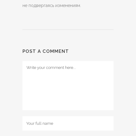
не подвергаясь изменениям.
POST A COMMENT