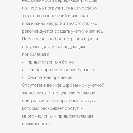
необходимости верификации. Чтобы
полностью погрузиться в атмосферу
азартных развлечений и избежать
возможных неудобств, настоятельно
рекомендуется создать учетную запись.
После успешной регистрации игроки
получают доступ к следующим
привилегиям:
приветственный бонус;
кешбек при пополнении баланса;
бесплатные вращения.
Отсутствие верифицированной учетной
записи мешает получению реальных
выигрышей и приобретению статуса,
который раскрывает доступ к
многочисленным привлекательным
возможностям.