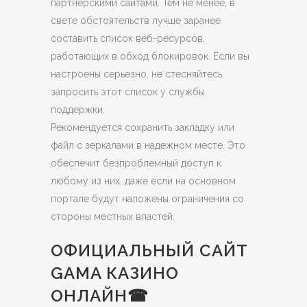
партнерскими сайтами. Тем не менее, в
свете обстоятельств лучше заранее
составить список веб-ресурсов,
работающих в обход блокировок. Если вы
настроены серьезно, не стесняйтесь
запросить этот список у службы
поддержки.
Рекомендуется сохранить закладку или
файл с зеркалами в надежном месте. Это
обеспечит безпроблемный доступ к
любому из них, даже если на основном
портале будут наложены ограничения со
стороны местных властей.
ОФИЦИАЛЬНЫЙ САЙТ
GAMA КАЗИНО
ОНЛАЙН☎