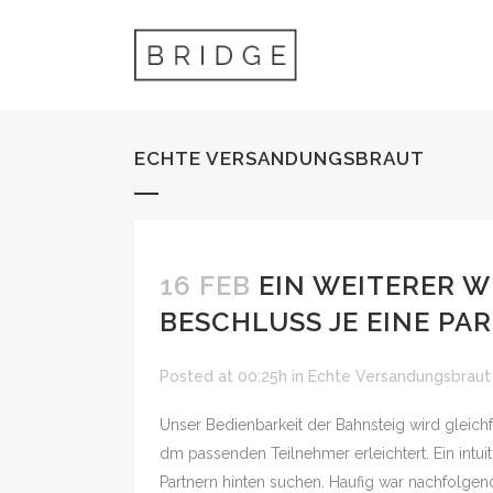
ECHTE VERSANDUNGSBRAUT
16 FEB
EIN WEITERER W
BESCHLUSS JE EINE P
Posted at 00:25h
in
Echte Versandungsbraut
Unser Bedienbarkeit der Bahnsteig wird gleichf
dm passenden Teilnehmer erleichtert. Ein intui
Partnern hinten suchen. Haufig war nachfolgen