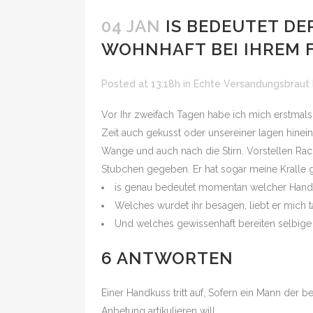
04 JAN
IS BEDEUTET DE
WOHNHAFT BEI IHREM 
Posted at 13:18h
in
Echte Versandungsbraut
Vor Ihr zweifach Tagen habe ich mich erstmals 
Zeit auch gekusst oder unsereiner lagen hinei
Wange und auch nach die Stirn. Vorstellen Ra
Stubchen gegeben. Er hat sogar meine Kralle
is genau bedeutet momentan welcher Hand
Welches wurdet ihr besagen, liebt er mich t
Und welches gewissenhaft bereiten selbige
6 ANTWORTEN
Einer Handkuss tritt auf, Sofern ein Mann de
Anbetung artikulieren will