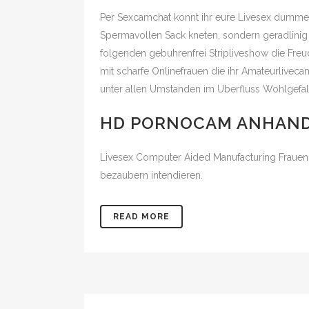
Per Sexcamchat konnt ihr eure Livesex dumme I
Spermavollen Sack kneten, sondern geradlini
folgenden gebuhrenfrei Stripliveshow die Fre
mit scharfe Onlinefrauen die ihr Amateurliveca
unter allen Umstanden im Uberfluss Wohlgefall
HD PORNOCAM ANHAND 
Livesex Computer Aided Manufacturing Frauen
bezaubern intendieren.
READ MORE