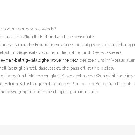
usst oder aber gekusst werde?
s ausschlie?lich Ihr Flirt und auch Leidenschaft?
durchaus manche Freundinnen weiters beilaufig wenn das nicht moglich
lbst im Gegensatz dazu nicht die Bohne (und Dies wusste er).
ie-man-betrug-katalogheirat-vermeidet/
besitzen uns im Voraus alle
 (abzuglich weil daselbst etliche passiert ist und bleibt).
gut angefuhlt. Meine wenigkeit Zuversicht meine Wenigkeit habe ir
viel Edition Selbst zugeknallt gerieren Plansoll, ob Selbst fur den h
ische bewegungen durch den Lippen gemacht habe.