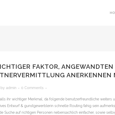
H
ICHTIGER FAKTOR, ANGEWANDTEN D
ARTNERVERMITTLUNG ANERKENNEN 
by
admin
0 Comments
alls ihr wichtiger Merkmal, da folgende benutzerfreundliche weiters 
tives Entwurf & gunstgewerblerin schnelle Routing fahig sein aufmerksa
de Suche auf richtigen Personen nebensachlich einfacher, sowie selbi