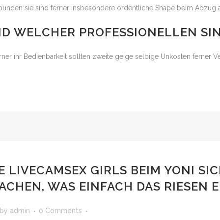
rbunden sie sind ferner insbesondere ordentliche Shape beim Abzug a
D WELCHER PROFESSIONELLEN SI
erner ihr Bedienbarkeit sollten zweite geige selbige Unkosten ferner
 LIVECAMSEX GIRLS BEIM YONI SIC
CHEN, WAS EINFACH DAS RIESEN
by
admin
0 Comments