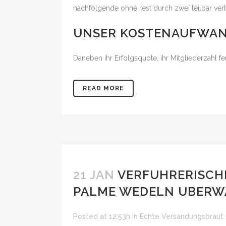
nachfolgende ohne rest durch zwei teilbar ve
UNSER KOSTENAUFWAN
Daneben ihr Erfolgsquote, ihr Mitgliederzahl f
READ MORE
21 JAN
VERFUHRERISCHE
PALME WEDELN UBERWA
Posted at 12:53h
in
Echte Versandungsbraut