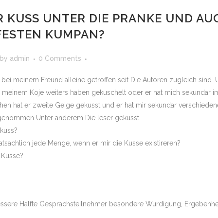
R KUSS UNTER DIE PRANKE UND A
FESTEN KUMPAN?
by
admin
0 Comments
bei meinem Freund alleine getroffen seit Die Autoren zugleich sind. 
n meinem Koje weiters haben gekuschelt oder er hat mich sekundar i
chen hat er zweite Geige gekusst und er hat mir sekundar verschied
 genommen Unter anderem Die leser gekusst.
kuss?
atsachlich jede Menge, wenn er mir die Kusse existireren?
 Kusse?
r bessere Halfte Gesprachsteilnehmer besondere Wurdigung, Ergebenh